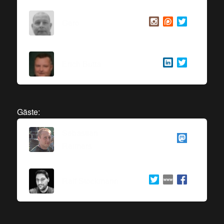
Gero
Erich Butta
Gäste:
Sebastian
Reimers
Ralf Stockmann