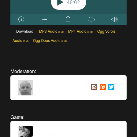
Download:
MP3 Audio
MP4 Audio
Ogg Vorbis
28 MB
23 MB
Audio
Ogg Opus Audio
28 MB
20 MB
Moderation:
Gero
Gäste:
Christiane Attig