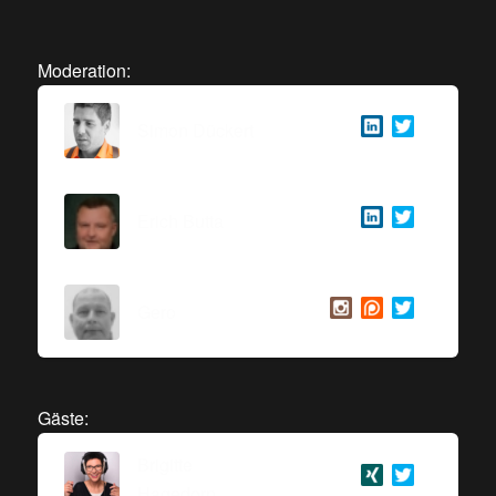
Moderation:
Simon Dückert
Erich Butta
Gero
Gäste:
Brigitte
Hagedorn