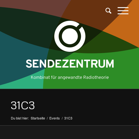
31C3
Du bist hier:
Startseite
/
Events
/
31C3
sagt: