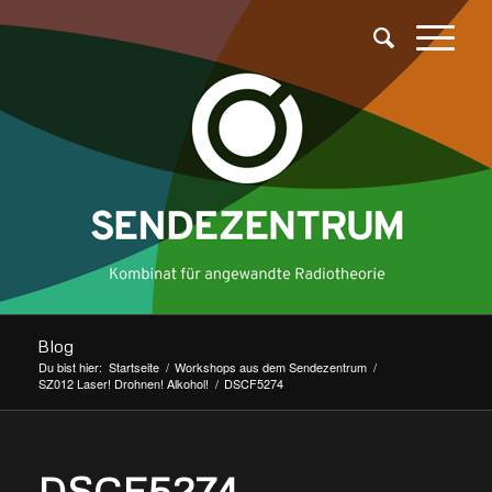
Blog
Du bist hier:
Startseite
/
Workshops aus dem Sendezentrum
/
SZ012 Laser! Drohnen! Alkohol!
/
DSCF5274
DSCF5274