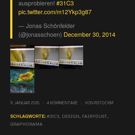
ausprobieren!
#31C3
pic.twitter.com/m12Ykp3g87
— Jonas Schönfelder
(@jonasschoen)
December 30, 2014
/
/
11. JANUAR 2015
4 KOMMENTARE
VON
RSTOCKM
SCHLAGWORTE:
#31C3
,
DESIGN
,
FAIRYDUST
,
GRAPHORAMA