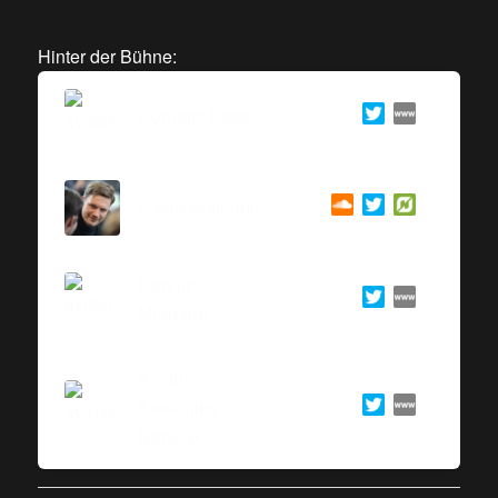
Hinter der Bühne:
Cornelis Kater
David Scribane
Dennis
Morhardt
Xenim
Streaming
Network