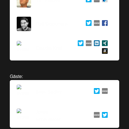
Tim Pritlove
Ralf Stockmann
Claudia Krell
Gäste:
Sven Sedivy
Jonas
Schönfelder