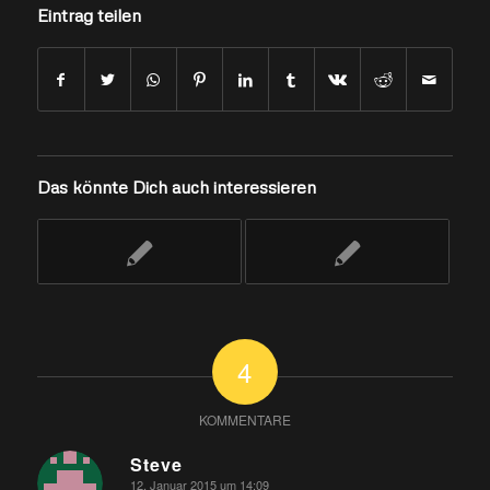
Eintrag teilen
Das könnte Dich auch interessieren
4
KOMMENTARE
Steve
12. Januar 2015 um 14:09
sagte: