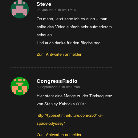
Steve
28. Januar 2015 um 17:14
sagte:
Oh mann, jetzt sehe ich es auch – man
sollte das Video einfach sehr aufmerksam
schauen.
Und auch danke für den Blogbeitrag!
Zum Antworten anmelden
CongressRadio
6. September 2015 um 07:08
sagte:
Hier steht eine Menge zu der Titelsequenz
von Stanley Kubricks 2001:
http://typesetinthefuture.com/2001-a-
space-odyssey/
Zum Antworten anmelden