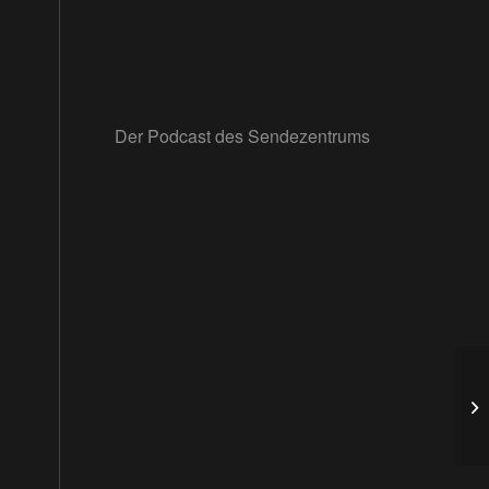
Der Podcast des Sendezentrums
SZ
Li