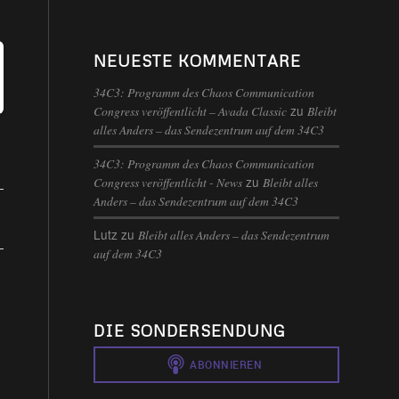
NEUESTE KOMMENTARE
34C3: Programm des Chaos Communication
zu
Congress veröffentlicht – Avada Classic
Bleibt
alles Anders – das Sendezentrum auf dem 34C3
34C3: Programm des Chaos Communication
zu
Congress veröffentlicht - News
Bleibt alles
Anders – das Sendezentrum auf dem 34C3
Lutz
zu
Bleibt alles Anders – das Sendezentrum
auf dem 34C3
DIE SONDERSENDUNG