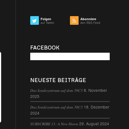
Folgen
Abonniere
auf Twitter
den RSS Feed
FACEBOOK
NEUESTE BEITRÄGE
8. November
Das Sendezentrum auf dem 39C3
2025
18. Dezember
Das Sendezentrum auf dem 38C3
2024
29. August 2024
SUBSCRIBE 11: A New Dawn