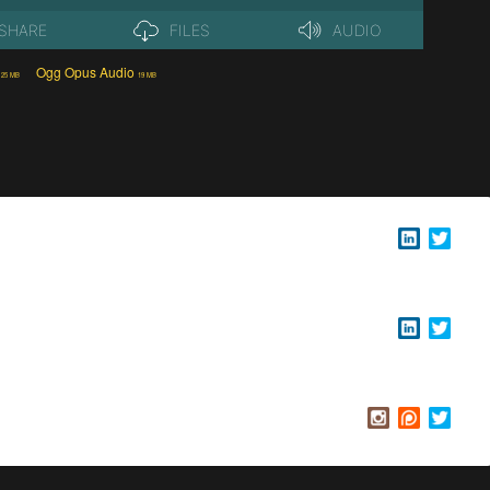
Ogg Opus Audio
25 MB
19 MB