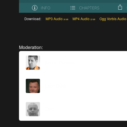
Download:
MP3 Audio
MP4 Audio
Ogg Vorbis Audio
26 MB
22 MB
Moderation:
Simon Dückert
Erich Butta
Gero