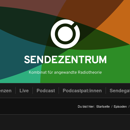
enzen
Live
Podcast
Podcastpat:innen
Sendega
Du bist hier:
Startseite
/
Episoden
/