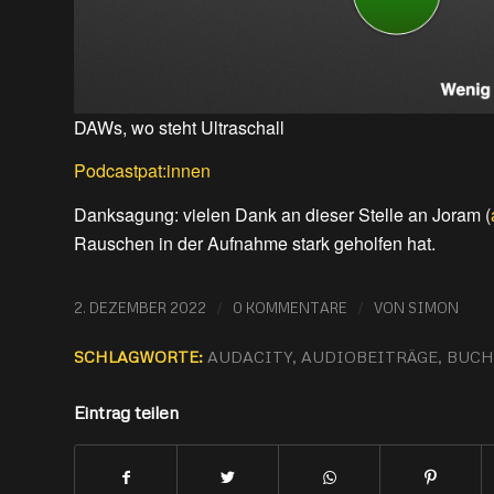
DAWs, wo steht Ultraschall
Podcastpat:innen
Danksagung: vielen Dank an dieser Stelle an Joram (
Rauschen in der Aufnahme stark geholfen hat.
/
/
2. DEZEMBER 2022
0 KOMMENTARE
VON
SIMON
SCHLAGWORTE:
AUDACITY
,
AUDIOBEITRÄGE
,
BUCH
Eintrag teilen