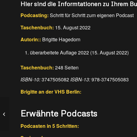
Hier sind die Informtationen zu Ihrem B
Podcasting:
Schritt für Schritt zum eigenen Podcast
Taschenbuch:
15. August 2022
Autorin::
Brigitte Hagedorn
überarbeitete Auflage 2022 (15. August 2022)
Taschenbuch:
248 Seiten
ISBN-10:
3747505082
ISBN-13:
978-3747505083
Brigitte an der VHS Berlin:
SZ015 Rückblick auf die ALL EARS
Erwähnte Podcasts
2022
Podcasten in 5 Schritten: