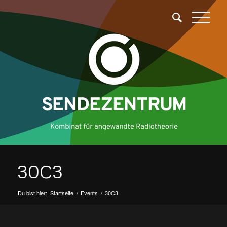
30C3
Du bist hier:
Startseite
/
Events
/
30C3