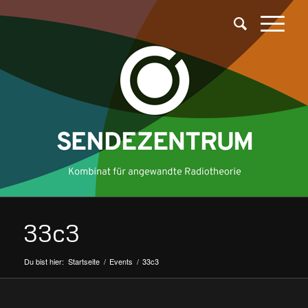
33c3
Du bist hier:
Startseite
/
Events
/
33c3