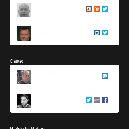
Gero
Erich Butta
Gäste:
Sebastian
Reimers
Ralf Stockmann
Hinter der Bühne: