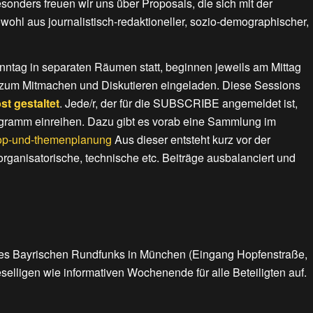
esonders freuen wir uns über Proposals, die sich mit der
ohl aus journalistisch-redaktioneller, sozio-demographischer,
tag in separaten Räumen statt, beginnen jeweils am Mittag
 zum Mitmachen und Diskutieren eingeladen. Diese Sessions
t gestaltet
. Jede/r, der für die SUBSCRIBE angemeldet ist,
rogramm einreihen. Dazu gibt es vorab eine Sammlung im
shop-und-themenplanung
Aus dieser entsteht kurz vor der
organisatorische, technische etc. Beiträge ausbalanciert und
es Bayrischen Rundfunks in München (Eingang Hopfenstraße,
selligen wie informativen Wochenende für alle Beteiligten auf.