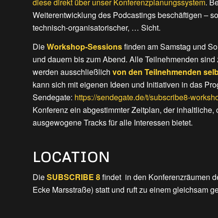
diese direkt über unser Konferenzplanungssystem
. B
Weiterentwicklung des Podcastings beschäftigen – sow
technisch-organisatorischer, … Sicht.
Die
Workshop-Sessions
finden am Samstag und Sonn
und dauern bis zum Abend. Alle Teilnehmenden sind
werden ausschließlich
von den Teilnehmenden selbs
kann sich mit eigenen Ideen und Initiativen in das P
Sendegate:
https://sendegate.de/t/subscribe8-work
Konferenz ein abgestimmter Zeitplan, der inhaltliche, 
ausgewogene Tracks für alle Interessen bietet.
LOCATION
Die
SUBSCRIBE 8
findet in den Konferenzräumen d
Ecke Marsstraße) statt und ruft zu einem gleichsam ge