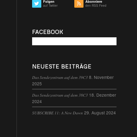
Folgen
Abonniere
auf Twitter
den RSS Feed
FACEBOOK
NEUESTE BEITRÄGE
8. November
Das Sendezentrum auf dem 39C3
2025
18. Dezember
Das Sendezentrum auf dem 38C3
2024
29. August 2024
SUBSCRIBE 11: A New Dawn