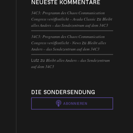
NEUESTE KOMMENTARE
34C3: Programm des Chaos Communication
zu
Congress veröffentlicht – Avada Classic
Bleibt
alles Anders – das Sendezentrum auf dem 34C3
34C3: Programm des Chaos Communication
zu
Congress veröffentlicht - News
Bleibt alles
Anders – das Sendezentrum auf dem 34C3
Lutz
zu
Bleibt alles Anders – das Sendezentrum
auf dem 34C3
DIE SONDERSENDUNG