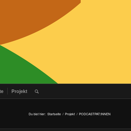
te
Projekt
Du bist hier:
Startseite
/
Projekt
/
PODCASTPAT:INNEN