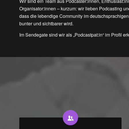
Wir sind ein Team aus Podcaster:innen, Enthusiast:i
Organisator:innen – kurzum: wir lieben Podcasting u
dass die lebendige Community im deutschsprachigen
bunter und sichtbarer wird.
Im Sendegate sind wir als „Podcastpat:in“ im Profil er