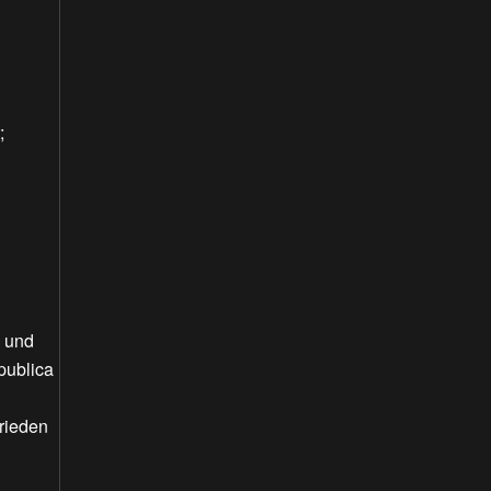
;
. und
publica
rieden