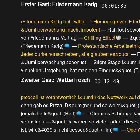
Erster Gast: Friedemann Karig
00:01:35
(
Friedemann Karig bei Twitter
—
Homepage von Fried
&Uuml;berwachung macht Impotent
—
Ralf lobt sowo
von Friedemanns Vortrag
—
Chilling Effect
—
&quo
(Friedemann Karig)
—
Protestantische Arbeitsethik
Jeder durfte reinschreiben, alle glauben es&quot;
—
F
&Uuml;berwachung schon ist
—
Silent Stage f&uuml;
virtuellen Umgebung, hat man den Eindruck&quot; (Ti
Zweiter Gast: Wetterfrosch
00:12:40
picocell ist verantwortlich f&uuml;r das Netzwerk auf d
dann gab es Pizza, D&ouml;ner und so weiter&quot; (
jemals hatte&quot; (Ralf)
—
Clemens Schrimpe kann
vermelden
—
&quot;Da waren so viele Torten, dieses
ist, wird&#039;s nicht besser.&quot; (Tim)
—
Ope