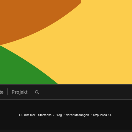
te
Projekt
Du bist hier:
Startseite
/
Blog
/
Veranstaltungen
/
re:publica 14