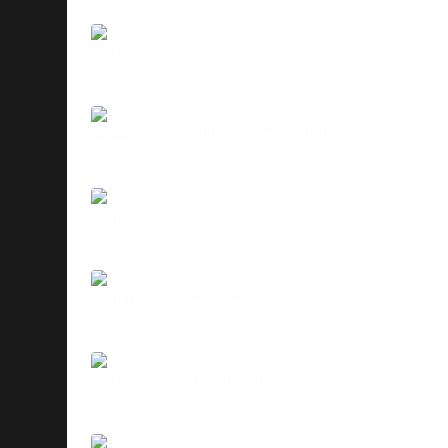
Moritz Metz
Sebastian "yetzt" Vollnhals
Paula Spagnoletti
Céline Keller
Laura Dornheim