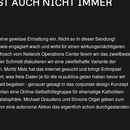
IST AUCH NICHT IMMER
eine gewisse Ermattung ein. Nicht so in dieser Sendung!
t wie engagiert wach und wirbt für einen wirkungsmächtigeren
rosch vom Network Operations Center feiern wir das zweitbest
er Schmidt diskutieren wir eine zweifelhafte Variante der
 Moritz Metz hat das Internet gesucht und bringt Schnipsel
t, was freie Daten je für die re:publica getan haben bevor wir
Wald begeben - genauer gesagt in das corporate design Konzept
tan eine Online-Selbsthilfegruppe für ehemalige Katholiken
igitalsphäre. Michael Graudenz und Simone Orgel geben zum
evor eine autonome Aktion das eigentlich schon durchgestanden