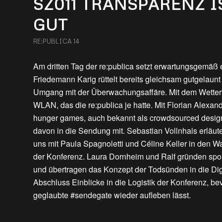
SZ011 TRANSPARENZ 
GUT
RE:PUBLICA 14
Am dritten Tag der re:publica setzt erwartungsgemäß 
Friedemann Karig rüttelt bereits gleichsam gutgelaun
Umgang mit der Überwachungsaffäre. Mit dem Wetterf
WLAN, das die re:publica je hatte. Mit Florian Alexand
hunger games, auch bekannt als crowdsourced design.
davon in die Sendung mit. Sebastian Vollnhals erläuter
uns mit Paula Spagnoletti und Céline Keller in den 
der Konferenz. Laura Dornheim und Ralf gründen spon
und übertragen das Konzept der Todsünden in die D
Abschluss Einblicke in die Logistik der Konferenz, b
geglaubte #sendegate wieder aufleben lässt.