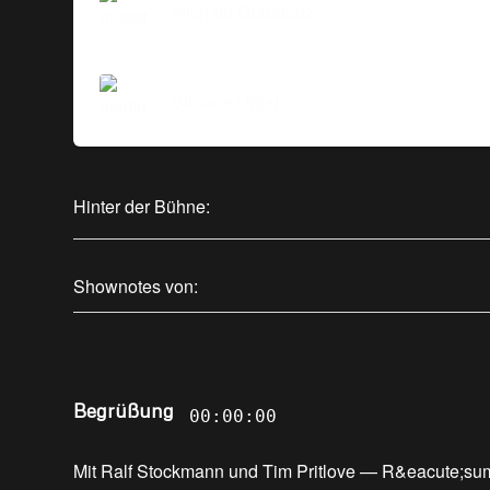
Michael Graudenz
Simone Orgel
Hinter der Bühne:
Shownotes von:
Begrüßung
00:00:00
Mit Ralf Stockmann und Tim Pritlove
—
R&eacute;sum