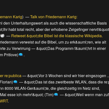
emann Karig
) —
Talk von Friedemann Karig:
hl den Unterhaltungswert als auch die wissenschaftliche Basis
t;Ihr habt total recht, aber der erhobene Zeigefinger nervt!&quot
—
Retweet &quot;die Bibel ist die klassische Wikipedia.
riedemann verweist auf die Bibel, um zu erk&auml;ren, wie alt
hrte zu Verwirrung
—
&quot;Das Programm f&auml;hrt in einer
m Pritlove)
.
er re:publica
—
&quot;Vor 3 Wochen sind wir hier eingezogen .
Florian)
—
&quot;Das ist das zweitbeste WLAN, dass die re:
 8000 WLAN-Ger&auml;te, die gleichzeitig im Netz sind,
 Mal esse ich mehr!&quot; (Tim)
—
&quot;Weil wenn man zuf
nWRT
.