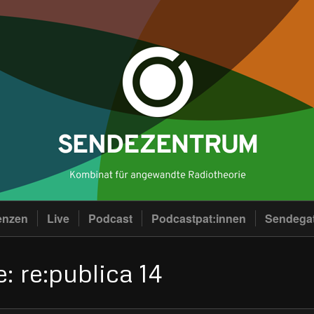
enzen
Live
Podcast
Podcastpat:innen
Sendega
: re:publica 14