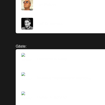
Tim Pritlove
Ralf Stockmann
Gäste:
Friedemann Karig
Matthias "Wetterfrosch" Mehldau
Florian A. Schmidt