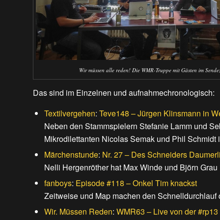
Wir müssen alle reden! Die WMR-Truppe mit Gästen im Sende
Das sind im Einzelnen und aufnahmechronologisch:
Textilvergehen
:
Teve148 – Jürgen Klinsmann in W
Neben den Stammspielern Stefanie Lamm und Seba
Mikrodilettanten Nicolas Semak und Phil Schmidt
Märchenstunde
:
Nr. 27 – Des Schneiders Daumerl
Nelli Hergenröther hat Max Winde und Björn Grau 
fanboys
:
Episode #118 – Onkel Tim knackst
Zeitweise und Map machen den Schnelldurchlauf 
Wir. Müssen Reden
:
WMR63 – Live von der #rp13