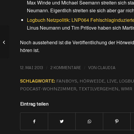
Max Winde und Michael Seemann streiten sich statt
Neumann. Eigentlich streiten sie sich aber gar nic
Logbuch Netzpolitik
:
LNP064 Fehlschlaginduziert
Linus Neumann und Tim Pritlove haben sich Martin
Das Intro-Rezept
Noch ausstehend ist die Veröffentlichung der Hörweid
hören ist.
/
/
12. MAI 2013
2 KOMMENTARE
VON
CLAUDIA
SCHLAGWORTE:
FANBOYS
,
HÖRWEIDE
,
LIVE
,
LOGBU
PODCAST-WOHNZIMMER
,
TEXTILVERGEHEN
,
WMR
Eintrag teilen