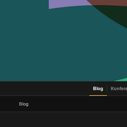
Blog
Konfer
Blog
sagt:
sagt: