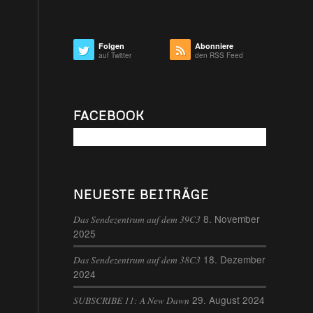
Folgen
Abonniere
auf Twitter
den RSS Feed
FACEBOOK
NEUESTE BEITRÄGE
8. November
Das Sendezentrum auf dem 39C3
2025
18. Dezember
Das Sendezentrum auf dem 38C3
2024
29. August 2024
SUBSCRIBE 11: A New Dawn