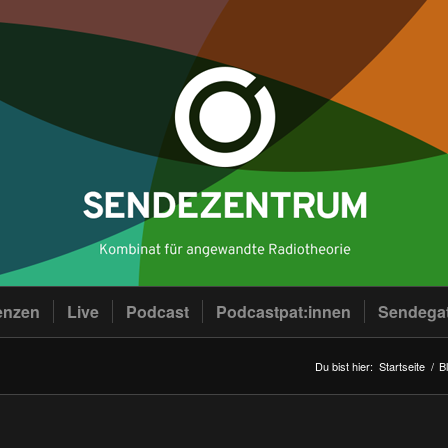
enzen
Live
Podcast
Podcastpat:innen
Sendega
Du bist hier:
Startseite
/
B