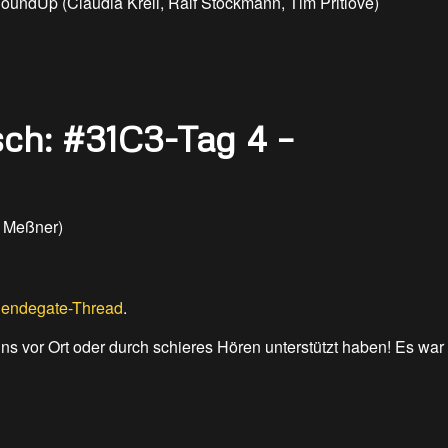
oundUp (Claudia Krell, Ralf Stockmann, Tim Pritlove)
ch: #31C3-Tag 4 –
 Meßner)
endegate-Thread
.
ns vor Ort oder durch schieres Hören unterstützt haben! Es war