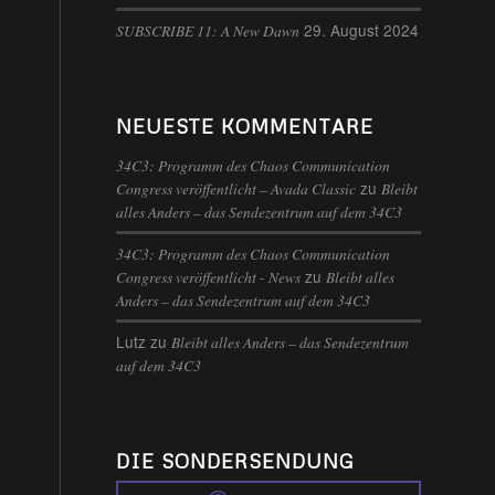
29. August 2024
SUBSCRIBE 11: A New Dawn
NEUESTE KOMMENTARE
34C3: Programm des Chaos Communication
zu
Congress veröffentlicht – Avada Classic
Bleibt
alles Anders – das Sendezentrum auf dem 34C3
34C3: Programm des Chaos Communication
zu
Congress veröffentlicht - News
Bleibt alles
n
Anders – das Sendezentrum auf dem 34C3
Lutz
zu
Bleibt alles Anders – das Sendezentrum
auf dem 34C3
DIE SONDERSENDUNG