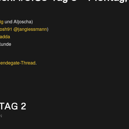
ig
und Aljoscha)
osh91
@jangiessmann
)
adda
Runde
endegate-Thread
.
TAG 2
N