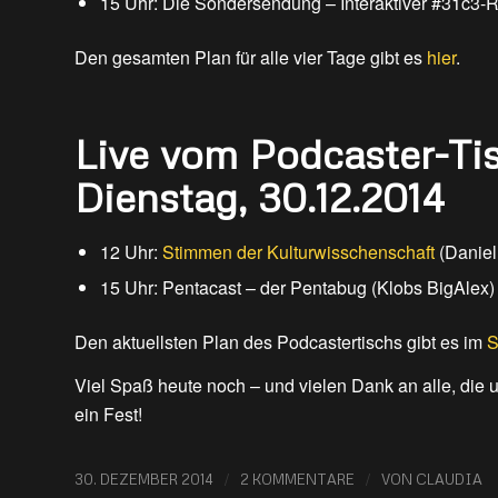
15 Uhr: Die Sondersendung – Interaktiver #31c3-R
Den gesamten Plan für alle vier Tage gibt es
hier
.
Live vom Podcaster-Tis
Dienstag, 30.12.2014
12 Uhr:
Stimmen der Kulturwisschenschaft
(Daniel
15 Uhr: Pentacast – der Pentabug (Klobs BigAlex)
Den aktuellsten Plan des Podcastertischs gibt es im
S
Viel Spaß heute noch – und vielen Dank an alle, die u
ein Fest!
/
/
30. DEZEMBER 2014
2 KOMMENTARE
VON
CLAUDIA