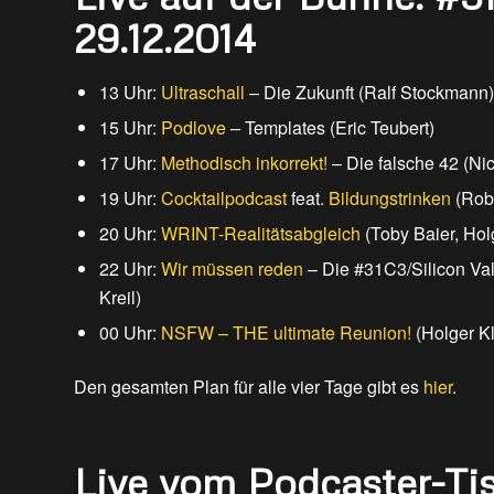
29.12.2014
13 Uhr:
Ultraschall
– Die Zukunft (Ralf Stockmann)
15 Uhr:
Podlove
– Templates (Eric Teubert)
17 Uhr:
Methodisch inkorrekt!
– Die falsche 42 (Ni
19 Uhr:
Cocktailpodcast
feat.
Bildungstrinken
(Rob 
20 Uhr:
WRINT-Realitätsabgleich
(Toby Baier, Hol
22 Uhr:
Wir müssen reden
– Die #31C3/Silicon Va
Kreil)
00 Uhr:
NSFW – THE ultimate Reunion!
(Holger Kl
Den gesamten Plan für alle vier Tage gibt es
hier
.
Live vom Podcaster-Ti