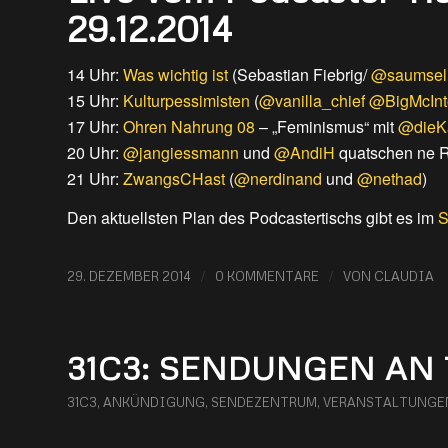
29.12.2014
14 Uhr:
Was wichtig ist
(Sebastian Fiebrig/
@saumsel
15 Uhr:
Kulturpessimisten
(
@vanilla_chief
@BigMcInt
17 Uhr:
Ohren Nahrung 08
– „Feminismus“ mit
@dieK
20 Uhr:
@jangiessmann
und
@AndiH
quatschen ne 
21 Uhr:
ZwangsCHast
(
@nerdinand
und
@nethad
)
Den aktuellsten Plan des Podcastertischs gibt es im
S
/
/
29. DEZEMBER 2014
0 KOMMENTARE
VON
CLAUDIA
31C3: SENDUNGEN AN 
31C3
,
ANKÜNDIGUNG
,
SENDEZENTRUM
,
VERANSTALTUNGE