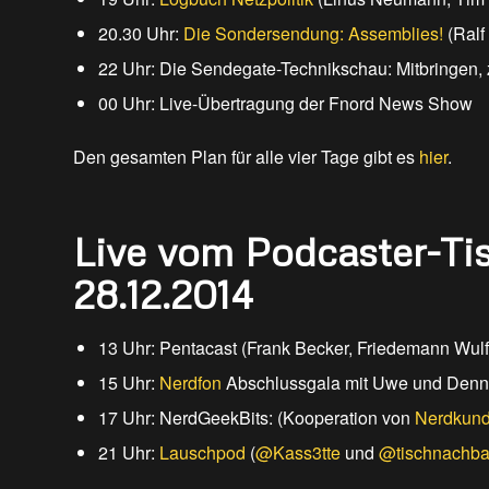
20.30 Uhr:
Die Sondersendung: Assemblies!
(Ralf
22 Uhr: Die Sendegate-Technikschau: Mitbringen, 
00 Uhr: Live-Übertragung der Fnord News Show
Den gesamten Plan für alle vier Tage gibt es
hier
.
Live vom Podcaster-Tis
28.12.2014
13 Uhr: Pentacast (Frank Becker, Friedemann Wul
15 Uhr:
Nerdfon
Abschlussgala mit Uwe und Denn
17 Uhr: NerdGeekBits: (Kooperation von
Nerdkun
21 Uhr:
Lauschpod
(
@Kass3tte
und
@tischnachba