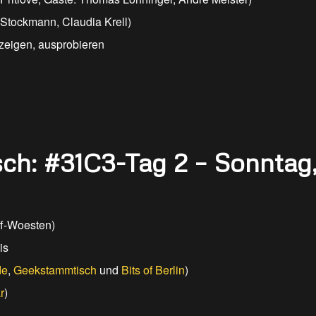
 Stockmann, Claudia Krell)
zeigen, ausprobieren
ch: #31C3-Tag 2 – Sonntag
ff-Woesten)
is
de
,
Geekstammtisch
und
Bits of Berlin
)
r
)