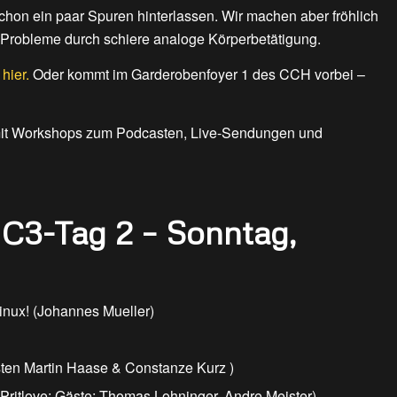
schon ein paar Spuren hinterlassen. Wir machen aber fröhlich
n Probleme durch schiere analoge Körperbetätigung.
hier.
Oder kommt im Garderobenfoyer 1 des CCH vorbei –
 mit Workshops zum Podcasten, Live-Sendungen und
1C3-Tag 2 – Sonntag,
inux! (Johannes Mueller)
sten Martin Haase & Constanze Kurz )
ritlove; Gäste: Thomas Lohninger, Andre Meister)