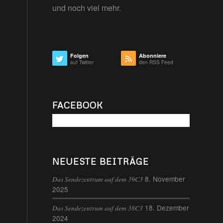
und noch viel mehr.
Folgen
Abonniere
auf Twitter
den RSS Feed
FACEBOOK
NEUESTE BEITRÄGE
8. November
Das Sendezentrum auf dem 39C3
2025
18. Dezember
Das Sendezentrum auf dem 38C3
2024