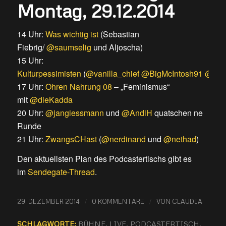
Montag, 29.12.2014
14 Uhr:
Was wichtig ist
(Sebastian
Fiebrig/
@saumselig
und Aljoscha)
15 Uhr:
Kulturpessimisten
(
@vanilla_chief
@BigMcIntosh91
@jan
17 Uhr:
Ohren Nahrung 08
– „Feminismus“
mit
@dieKadda
20 Uhr:
@jangiessmann
und
@AndiH
quatschen ne
Runde
21 Uhr:
ZwangsCHast
(
@nerdinand
und
@nethad
)
Den aktuellsten Plan des Podcastertischs gibt es
im
Sendegate-Thread
.
/
/
29. DEZEMBER 2014
0 KOMMENTARE
VON
CLAUDIA
SCHLAGWORTE:
BÜHNE
,
LIVE
,
PODCASTERTISCH
,