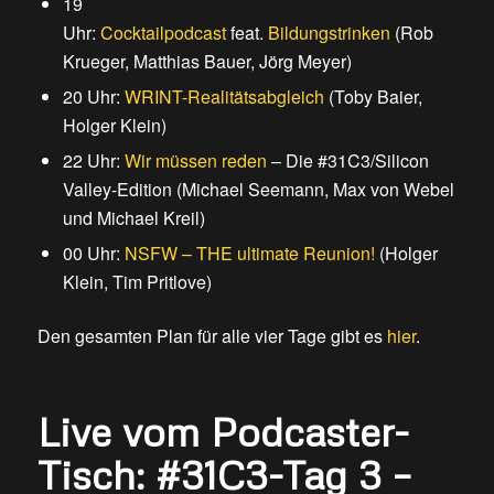
19
Uhr:
Cocktailpodcast
feat.
Bildungstrinken
(Rob
Krueger, Matthias Bauer, Jörg Meyer)
20 Uhr:
WRINT-Realitätsabgleich
(Toby Baier,
Holger Klein)
22 Uhr:
Wir müssen reden
– Die #31C3/Silicon
Valley-Edition (Michael Seemann, Max von Webel
und Michael Kreil)
00 Uhr:
NSFW – THE ultimate Reunion!
(Holger
Klein, Tim Pritlove)
Den gesamten Plan für alle vier Tage gibt es
hier
.
Live vom Podcaster-
Tisch: #31C3-Tag 3 –