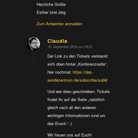
Herzliche Grüße
Esther Und Jörg
Zum Antworten anmelden
Claudia
10. September 2016 um 19:31
sagte:
Der Link zu den Tickets versteckt
sich oben hinter „Konferenzseite“,
hier nochmal:
https://das-
sendezentrum.de/subscribe/sub8/
Und wie oben geschrieben: Tickets
findet ihr auf der Seite „natürlich
gleich nach all den anderen
wichtigen Informationen rund um
das Event.“ :)
Wir freuen uns auf Euch!