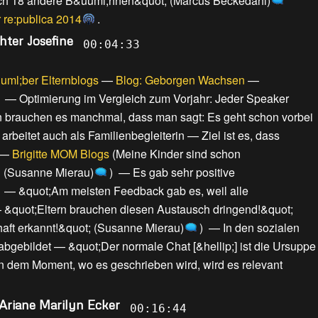
och 18 andere B&uuml;hnen&quot; (Marcus Beckedahl)
 re:publica 2014
.
hter Josefine
00:04:33
uml;ber Elternblogs
—
Blog: Geborgen Wachsen
—
—
Optimierung im Vergleich zum Vorjahr: Jeder Speaker
n brauchen es manchmal, dass man sagt: Es geht schon vorbei
rbeitet auch als Familienbegleiterin
—
Ziel ist es, dass
—
Brigitte MOM Blogs
(
Meine Kinder sind schon
l! (Susanne Mierau)
) —
Es gab sehr positive
—
&quot;Am meisten Feedback gab es, weil alle
—
&quot;Eltern brauchen diesen Austausch dringend!&quot;
chaft erkannt!&quot; (Susanne Mierau)
) —
In den sozialen
abgebildet
—
&quot;Der normale Chat [&hellip;] ist die Ursuppe
In dem Moment, wo es geschrieben wird, wird es relevant
 Ariane Marilyn Ecker
00:16:44