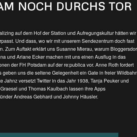
KAM NOCH DURCHS TOR
ializing auf dem Hof der Station und Aufregungskultur hätten wir
erpasst. Und dass, wo wir mit unserem Sendezentrum doch fast
en. Zum Auftakt erklärt uns Susanne Mierau, warum Bloggersdor
kina und Ariane Ecker machen mit uns einen Ausflug in das
ationen der FH Potsdam auf der re:publica vor. Anne Roth fordert
 geben uns die seltene Gelegenheit ein Gate in freier Wildbah
 Jahnz versetzt Twitter in das Jahr 1938, Tanja Peuker und
er Graesel und Thomas Kaulbach lassen ihre Apps
Gründer Andreas Gebhard und Johnny Häusler.