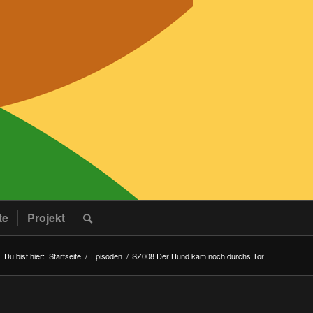
te
Projekt
Du bist hier:
Startseite
/
Episoden
/
SZ008 Der Hund kam noch durchs Tor