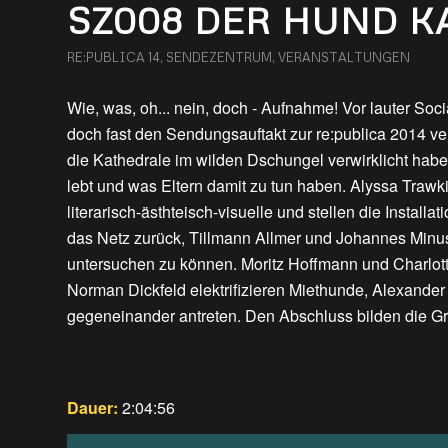
SZ008 DER HUND 
RE:PUBLICA 14
,
SENDEZENTRUM
,
VERANSTALTUNGEN
Wie, was, oh... nein, doch - Aufnahme! Vor lauter Soc
doch fast den Sendungsauftakt zur re:publica 2014 v
die Kathedrale im wilden Dschungel verwirklicht hab
lebt und was Eltern damit zu tun haben. Alyssa Traw
literarisch-ästhteisch-visuelle und stellen die Install
das Netz zurück, Tillmann Allmer und Johannes Minus
untersuchen zu können. Moritz Hoffmann und Charlotte
Norman Dickfeld elektrifizieren Miethunde, Alexand
gegeneinander antreten. Den Abschluss bilden die 
Dauer:
2:04:56