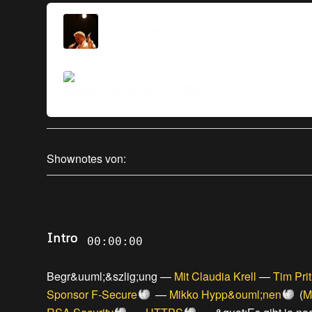
Rico Valtin
Jonas Schönfelder
Shownotes von:
Intro
00:00:00
Begr&uuml;&szlig;ung
—
Mit Claudia Krell
—
Tim Pri
Sponsor F-Secure
—
Mikko Hypp&ouml;nen
(
M