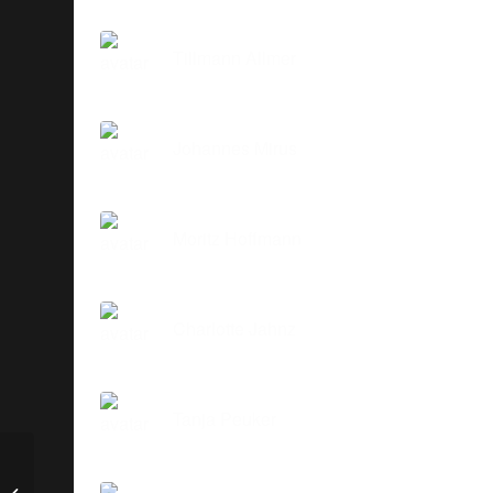
Tillmann Allmer
Johannes Mirus
Moritz Hoffmann
Charlotte Jahnz
Tanja Peuker
SZ007 Hinsetzen. Headset auf.