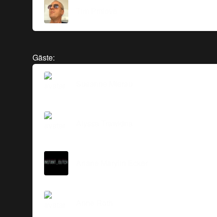
Tim Pritlove
Gäste:
Susanne Mierau
Alyssa Trawkina
Ariane Marylin Ecker
Anne Roth