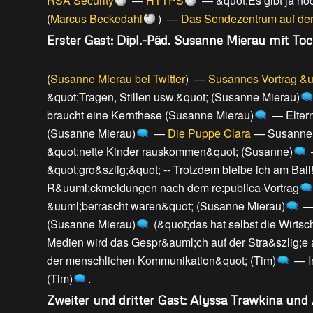
RSA Security
—
HTTPS
—
&quot;Es gibt ja n
(
Marcus Beckedahl
) —
Das Sendezentrum auf der
Erster Gast: Dipl.-Päd. Susanne Mierau mit Toc
(
Susanne Mierau bei Twitter
) —
Susannes Vortrag &u
&quot;Tragen, Stillen usw.&quot; (Susanne Mierau)
braucht eine Kernthese (Susanne Mierau)
—
Elter
(Susanne Mierau)
—
Die Puppe Clara
—
Susanne a
&quot;nette Kinder rauskommen&quot; (Susanne)
&quot;gro&szlig;&quot; -- Trotzdem bleibe ich am Bal
R&uuml;ckmeldungen nach dem re:publica-Vortrag
&uuml;berrascht waren&quot; (Susanne Mierau)
(Susanne Mierau)
(
&quot;das hat selbst die Wirts
Medien wird das Gespr&auml;ch auf der Stra&szlig;e 
der menschlichen Kommunikation&quot; (Tim)
—
(Tim)
.
Zweiter und dritter Gast: Alyssa Trawkina und