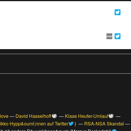
tlove
—
David Hasselhoff
—
Klaas Heufer-Umlauf
—
ikko Hypp&ouml;nnen auf Twitter
) —
RSA-NSA Skandal
—