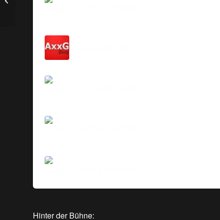
Loslegen.
Norman Dickfeld
Alexander Gräsel
Thomas Kollbach
Andreas Gebhard
Johnny Haeusler
Hinter der Bühne: