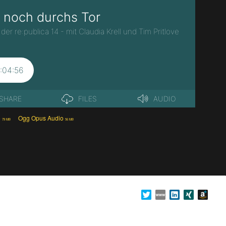
o
Ogg Opus Audio
79 MB
56 MB