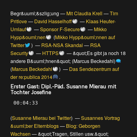
Begr&uuml;&szlig;ung
—
Mit Claudia Krell
—
Tim
Pritlove
—
David Hasselhoff
—
Klaas Heufer-
Umlauf
—
Sponsor F-Secure
—
Mikko
Hypp&ouml;nen
(
Mikko Hypp&ouml;nnen auf
Twitter
) —
RSA-NSA Skandal
—
RSA
Security
—
HTTPS
—
&quot;Es gibt ja noch 18
andere B&uuml;hnen&quot; (Marcus Beckedahl)
(
Marcus Beckedahl
) —
Das Sendezentrum auf
der re:publica 2014
.
Erster Gast: Dipl.-Päd. Susanne Mierau mit
Tochter Josefine
00:04:33
(
Susanne Mierau bei Twitter
) —
Susannes Vortrag
&uuml;ber Elternblogs
—
Blog: Geborgen
Wachsen
—
&quot;Tragen, Stillen usw.&quot;