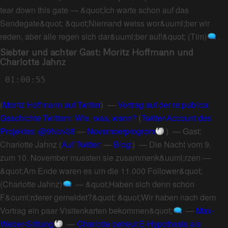
tear down this gate
—
&quot;Ich warte schon auf das
Sendegate&quot; &quot;Niemand weiss wor&uuml;ber wir
reden, aber alle regen sich dar&uuml;ber auf!&quot; (Tim)
.
Siebter und achter Gast: Moritz Hoffmann und
Charlotte Jahnz
01:00:55
(
Moritz Hoffmann auf Twitter
) —
Vortrag auf der re:publica:
Geschichte Twittern: Wie, was, wann?
(
Twitter-Account des
Projektes: @9Nov38
—
Novemberprogrom
) —
Gast:
Charlotte Jahnz
(
Auf Twitter:
—
Blog:
) —
Die Nacht vom 9.
zum 10. November mussten sie zusammenk&uuml;rzen
—
&quot;Am Ende waren es um die 11.000 Follower&quot;
(Charlotte Jahnz)
—
&quot;Haben sich denn schon
F&ouml;rderer gemeldet?&quot; &quot;Wir haben nach dem
Vortrag ein paar Visitenkarten bekommen&quot;
—
Max-
Weber-Sitftung
—
Charlotte betreut E-Hypothesis als