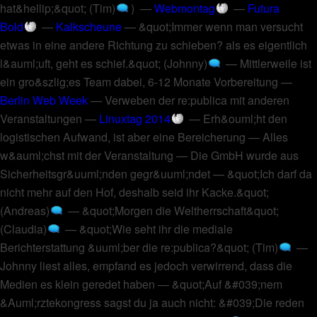
hat&hellip;&quot; (Tim)
) —
Webmontag
—
Futura
Bold
—
Kalkscheune
—
&quot;Immer wenn man versucht
etwas in eine andere Richtung zu schieben? als es eigentlich
l&auml;uft, geht es schief.&quot; (Johnny)
—
Mittlerweile ist
ein gro&szlig;es Team dabei, 6-12 Monate Vorbereitung
—
Berlin Web Week
—
Verweben der re:publica mit anderen
Veranstaltungen
—
Linuxtag 2014
—
Erh&ouml;ht den
logistischen Aufwand, ist aber eine Bereicherung
—
Alles
w&auml;chst mit der Veranstaltung
—
Die GmbH wurde aus
Sicherheitsgr&uuml;nden gegr&uuml;ndet
—
&quot;Ich darf da
nicht mehr auf den Hof, deshalb seid ihr Kacke.&quot;
(Andreas)
—
&quot;Morgen die Weltherrschaft&quot;
(Claudia)
—
&quot;Wie seht ihr die mediale
Berichterstattung &uuml;ber die re:publica?&quot; (Tim)
—
Johnny liest alles, empfand es jedoch verwirrend, dass die
Medien es klein geredet haben
—
&quot;Auf &#039;nem
&Auml;rztekongress sagst du ja auch nicht: &#039;Die reden