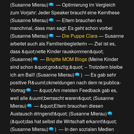
(Susanne Mierau)
—
Optimierung im Vergleich
zum Vorjahr: Jeder Speaker braucht eine Kernthese
(Susanne Mierau)
—
Eltern brauchen es
manchmal, dass man sagt: Es geht schon vorbei
(Susanne Mierau)
—
Die Puppe Clara
—
Susanne
arbeitet auch als Familienbegleiterin
—
Ziel ist es,
dass &quot;nette Kinder rauskommen&quot;
(Susanne)
—
Brigitte MOM Blogs
(
Meine Kinder
sind schon &quot;gro&szlig;&quot; -- Trotzdem bleibe
ich am Ball! (Susanne Mierau)
) —
Es gab sehr
positive R&uuml;ckmeldungen nach dem re:publica-
Vortrag
—
&quot;Am meisten Feedback gab es,
weil alle &uuml;berrascht waren&quot; (Susanne
Mierau)
—
&quot;Eltern brauchen diesen
Austausch dringend!&quot; (Susanne Mierau)
(
&quot;das hat selbst die Wirtschaft erkannt!&quot;
(Susanne Mierau)
) —
In den sozialen Medien