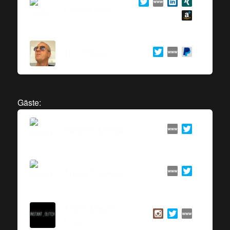
Claudia Krell
Tim Pritlove
Gäste:
Susanne Mierau
Alyssa Trawkina
Ariane Marylin
Ecker