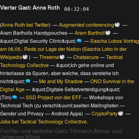
Vierter Gast: Anne Roth
00:32:04
(
Anne Roth bei Twitter
) —
Augmented conferencing
—
Aram Bartholls Handypouches
—
Aram Bartholl
—
&quot;Digital Security Clinic&quot;
—
Sascha Lobos Vortrag
am 06.05.: Rede zur Lage der Nation
(
Sascha Lobo in der
Wikipedia
) —
Threema
—
Chatsecure
—
Tactical
Technology Collective
—
&quot;Ich gehe online und
hinterlasse da Spuren, aber welche, dass verstehe ich
nicht&quot;
—
Me and My Shadow
—
ONO Survival in the
Digital Age
—
&quot;Digitale Selbstverteidigung&quot;
(Tim)
—
SSD Project von der EFF
—
Workshops von
Technical Tech
(
zu verschl&uuml;sselten Mailinglisten
—
Gender und Privacy
—
Android Apps
) —
CryptoParty
—
Jobs bei Tactical Technology Collective
.
Fünfter und sechster Gast: Tillmann Allmer und
Johannes Mirus