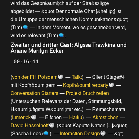
wird das Gespr&auml;ch auf der Stra&szlig;e
abgebildet
—
&quot;Der normale Chat [&hellip;] ist
die Ursuppe der menschlichen Kommunikation&quot;
(Tim)
—
In dem Moment, wo es geschrieben wird,
wird es relevant (Tim)
.
Zweiter und dritter Gast: Alyssa Trawkina und
Ariane Marilyn Ecker
00:16:44
(
von der FH Potsdam
—
Talk:
) —
Silent Stage#4
mit Kopfh&ouml;rern
—
Kopfh&ouml;rerparty
—
Conversation Starters
—
Projekt Bruchzeilen
(
Untersuchen Relevanz der Daten, Stimmungsbild,
H&auml;ufigste W&ouml;rter etc.
) —
Reimschemata
(
Limerick
—
Elfchen
—
Haiku
) —
Akrostichon
—
David Hasselhoff
(
&quot;Kaputte Nation [...]&quot;
(Sascha Lobo)
) —
Interaction Design
—
&gt;