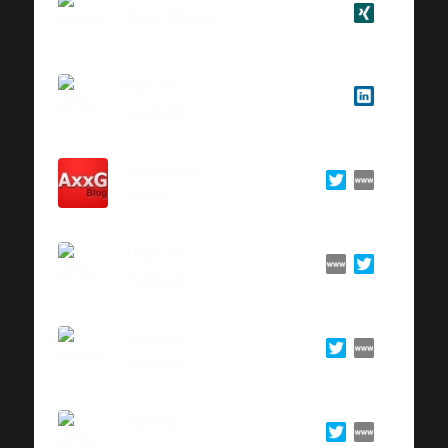
Tanja Peuker
Norman
Dickfeld
Alexander
Gräsel
Thomas
Kollbach
Andreas
Gebhard
Johnny
Haeusler