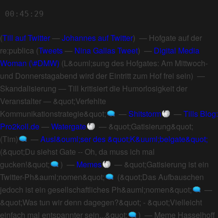
00:45:29
(
Till auf Twitter
—
Johannes auf Twitter
) —
Hofgate auf der
re:publica
(
Tweets
—
Nina Gallas Tweet
) —
Digital Media
Woman (\#DMW)
(
L&ouml;sung des Hofgates: Am Mittwoch-
und Donnerstagabend wird der Eintritt zum Hof frei sein
) —
Skandalisierung
—
Till kritisiert die Humorlosigkeit der
Veranstalter
—
&quot;Verfehlte
Kommunikationstrategie&quot;
—
Shitstorm
—
Tills Blog:
Pro2koll.de
—
Watergate
—
&quot;Gatisierung&quot;
(Tim)
—
Ausl&ouml;ser des &quot;K&uuml;belgate&quot;
(
&quot;Du siehst Gate -- Oh, da muss ich mal
gucken!&quot;
) —
Memes
—
&quot;Gatisierung ist ein
Twitter-Ph&auml;nomen&quot;
(
&quot;Das Aufbauschen
jedoch ist ein gesellschaftliches Ph&auml;nomen&quot;
—
&quot;Was tun wir denn dagegen?&quot; - &quot;Vielleicht
einfach mal entspannter sein...&quot;
) —
Meme Hasselhoff