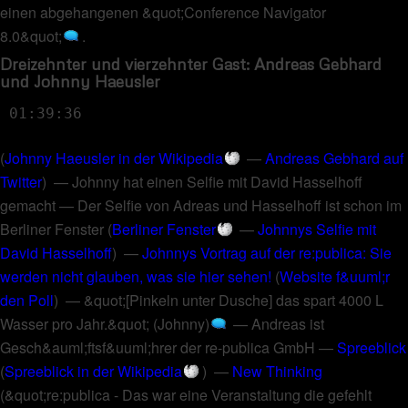
einen abgehangenen &quot;Conference Navigator
8.0&quot;
.
Dreizehnter und vierzehnter Gast: Andreas Gebhard
und Johnny Haeusler
01:39:36
(
Johnny Haeusler in der Wikipedia
—
Andreas Gebhard auf
Twitter
) —
Johnny hat einen Selfie mit David Hasselhoff
gemacht
—
Der Selfie von Adreas und Hasselhoff ist schon im
Berliner Fenster
(
Berliner Fenster
—
Johnnys Selfie mit
David Hasselhoff
) —
Johnnys Vortrag auf der re:publica: Sie
werden nicht glauben, was sie hier sehen!
(
Website f&uuml;r
den Poll
) —
&quot;[Pinkeln unter Dusche] das spart 4000 L
Wasser pro Jahr.&quot; (Johnny)
—
Andreas ist
Gesch&auml;ftsf&uuml;hrer der re-publica GmbH
—
Spreeblick
(
Spreeblick in der Wikipedia
) —
New Thinking
(
&quot;re:publica - Das war eine Veranstaltung die gefehlt