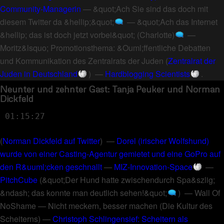
Community-Managerin
—
&quot;Ach Sie sind das doch mit
diesem Twitter da &hellip;&quot;
—
&quot;Ach das Internet
&hellip; das ist doch jetzt vorbei&quot; (Charlotte)
—
Moritz&lsquo; Promotionsthema: &Ouml;ffentliche Debatten
und Kommunikation des Zentralrats der Juden
(
Zentralrat der
Juden in Deutschland
) —
Hardblogging Scientists
.
Neunter und zehnter Gast: Tanja Peuker und Norman
Dickfeld
01:15:27
(
Norman Dickfeld auf Twitter
) —
Dorel (irischer Wolfshund)
wurde von einer Casting-Agentur gemietet und eine GoPro auf
den R&uuml;cken geschnallt
—
MIZ-Innovation-Space
—
PitchCube
(
&quot;Der Hund hatte zwischendurch Spa&szlig;
&ndash; das konnte man deutlich sehen!&quot;
) —
Wall Of
NoShame
—
Nicht meckern, besser machen (Die Kultur des
Scheiterns)
—
Christoph Schlingensief: Scheitern als