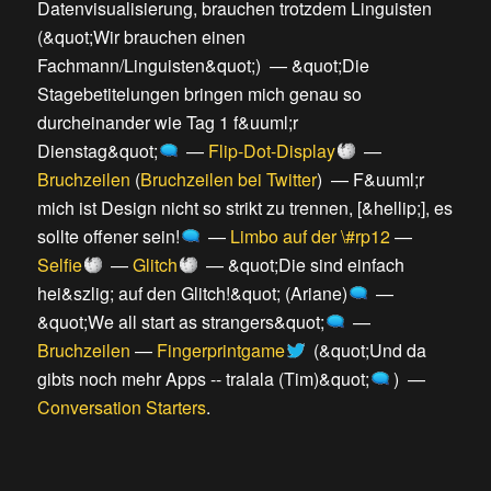
Datenvisualisierung, brauchen trotzdem Linguisten
(
&quot;Wir brauchen einen
Fachmann/Linguisten&quot;
) —
&quot;Die
Stagebetitelungen bringen mich genau so
durcheinander wie Tag 1 f&uuml;r
Dienstag&quot;
—
Flip-Dot-Display
—
Bruchzeilen
(
Bruchzeilen bei Twitter
) —
F&uuml;r
mich ist Design nicht so strikt zu trennen, [&hellip;], es
sollte offener sein!
—
Limbo auf der \#rp12
—
Selfie
—
Glitch
—
&quot;Die sind einfach
hei&szlig; auf den Glitch!&quot; (Ariane)
—
&quot;We all start as strangers&quot;
—
Bruchzeilen
—
Fingerprintgame
(
&quot;Und da
gibts noch mehr Apps -- tralala (Tim)&quot;
) —
Conversation Starters
.