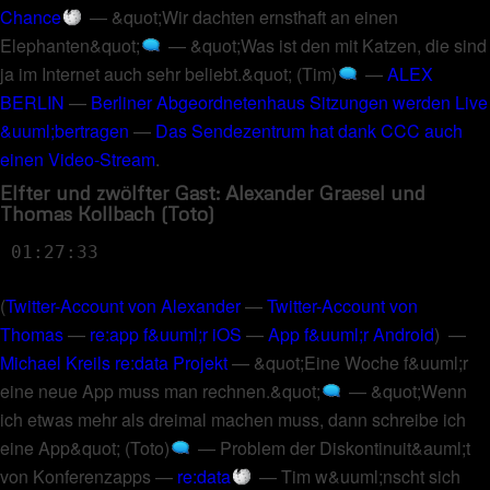
Chance
—
&quot;Wir dachten ernsthaft an einen
Elephanten&quot;
—
&quot;Was ist den mit Katzen, die sind
ja im Internet auch sehr beliebt.&quot; (Tim)
—
ALEX
BERLIN
—
Berliner Abgeordnetenhaus Sitzungen werden Live
&uuml;bertragen
—
Das Sendezentrum hat dank CCC auch
einen Video-Stream
.
Elfter und zwölfter Gast: Alexander Graesel und
Thomas Kollbach (Toto)
01:27:33
(
Twitter-Account von Alexander
—
Twitter-Account von
Thomas
—
re:app f&uuml;r iOS
—
App f&uuml;r Android
) —
Michael Kreils re:data Projekt
—
&quot;Eine Woche f&uuml;r
eine neue App muss man rechnen.&quot;
—
&quot;Wenn
ich etwas mehr als dreimal machen muss, dann schreibe ich
eine App&quot; (Toto)
—
Problem der Diskontinuit&auml;t
von Konferenzapps
—
re:data
—
Tim w&uuml;nscht sich