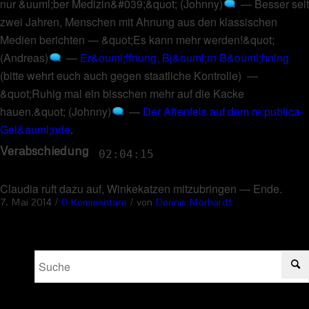
nur &uuml;ber Medizin&#039;&quot; (Johnny)
—
Besser seit
zwei Jahren, Menschen mit Ahnung aus den klassischen
Medien berichten
—
&quot;Es kann mehr werden!&quot;
(Andreas)
—
Er&ouml;ffnung, Bj&ouml;rn B&ouml;hning
(
bitte wehrt euch auch gegen staatliche Kontrolle
) —
&quot;Ruhig mal ein bisschen mehr auf die Kacke
hauen.&quot; (Johnny)
—
Der Affenfels auf dem re:publica-
Gel&auml;nde
.
Verabschiedung
02:04:15
Claudia ruft dazu auf, Winkekatzen mitzubringen
—
Ende
.
/
/
7. Mai 2014
0 Kommentare
von
Dennis Morhardt