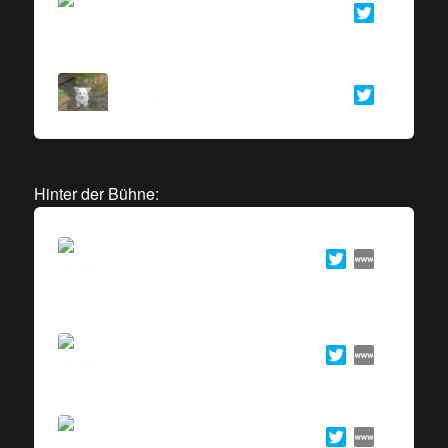
Nerdbabe
Oliver
Hinter der Bühne:
Xenim
Streaming
Network
Sven Sedivy
Cornelis Kater