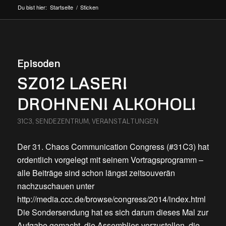
Du bist hier:
Startseite
/
Sticken
Episoden
SZ012 LASER!
DROHNEN! ALKOHOL!
31C3
,
SENDEZENTRUM
,
VERANSTALTUNGEN
Der 31. Chaos Communication Congress (#31C3) hat
ordentlich vorgelegt mit seinem Vortragsprogramm –
alle Beiträge sind schon längst zeitsouverän
nachzuschauen unter
http://media.ccc.de/browse/congress/2014/index.html
Die Sondersendung hat es sich darum dieses Mal zur
Aufgabe gemacht, die Assemblies vorzustellen, die