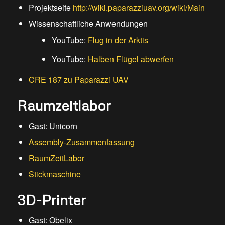
Projektseite
http://wiki.paparazziuav.org/wiki/Main_Pag
Wissenschaftliche Anwendungen
YouTube:
Flug in der Arktis
YouTube:
Halben Flügel abwerfen
CRE 187 zu Paparazzi UAV
Raumzeitlabor
Gast: Unicorn
Assembly-Zusammenfassung
RaumZeitLabor
Stickmaschine
3D-Printer
Gast: Obelix