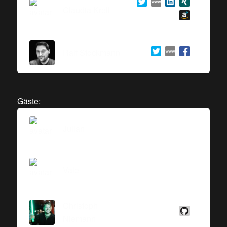
Claudia Krell
Ralf Stockmann
Gäste:
Julian
Vale
Christoph
Niemann