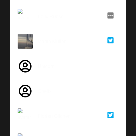
Felix Ruess
Martin Müller
Unicorn
Obelix
Florian Gilcher