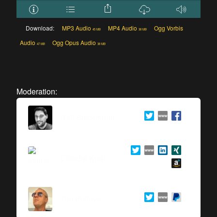
Download:
MP3 Audio
MP4 Audio
Ogg Vorbis
45 MB
38 MB
Audio
Ogg Opus Audio
47 MB
38 MB
Moderation:
Ralf Stockmann
Claudia Krell
Tim Pritlove