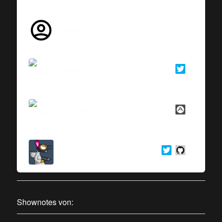
Martin Kruse
Martin Stoffers
Lars Jitschin
Frank Hase
Shownotes von: