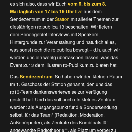
es sich also, dass wir Euch
vom 6. bis zum 8.
Mai
täglich von 17 bis 19 Uhr
live
aus dem
Sendezentrum in der
Station
mit allerlei Themen zur
diesjährigen re:publica 13 beschallen. Wir liefern
dem Sendegebiet Interviews mit Speakern,
Hintergründe zur Veranstaltung und natürlich alles,
was sonst noch die re:publica bewegt – d.h. auch wir
werden uns ein wenig überraschen lassen, was das
Event 2013 dem illustren rp-Publikum zu bieten hat.
Das
Sendezentrum
. So haben wir den kleinen Raum
im 1. Geschoss der Station genannt, den uns das
rp13-Team dankenswerterweise zur Verfügung
gestellt hat. Und das soll auch ein kleines Zentrum
werden: als Ausgangspunkt für die Sondersendung
selbst, für das Team* (Redaktion, Moderation,
Außenreporter), als Zentrale des Kombinats für
angewandte Radiotheorie**, als Platz um vorbei zu