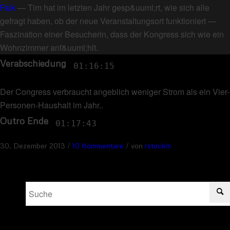
Falk
—
Tim hat im letzten Jahr gesp&uuml;rt, wie sich alle
gefragt haben, ob der neue Veranstaltungsort funktioniert
—
Faszination einer Besucherin, dass der Kongress sich wie ein
Wohnzimmer anf&uuml;hlt
.
Verabschiedung
01:16:15
Der Congress verbraucht angeblich weniger Strom als ein Vier-
Personen-Haushalt im Jahr.
.
Outro Ende
01:17:43
/
/
30. Dezember 2013
10 Kommentare
von
rstockm