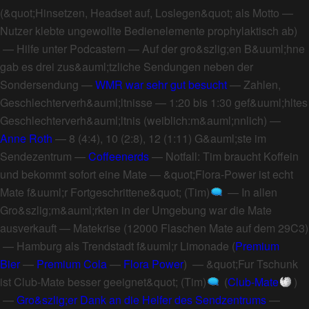
(
&quot;Hinsetzen, Headset auf, Loslegen&quot; als Motto
—
Nutzer klebte ungewollte Bedienelemente prophylaktisch ab
)
—
Hilfe unter Podcastern
—
Auf der gro&szlig;en B&uuml;hne
gab es drei zus&auml;tzliche Sendungen neben der
Sondersendung
—
WMR war sehr gut besucht
—
Zahlen,
Geschlechterverh&auml;ltnisse
—
1:20 bis 1:30 gef&uuml;hltes
Geschlechterverh&auml;ltnis (weiblich:m&auml;nnlich)
—
Anne Roth
—
8 (4:4), 10 (2:8), 12 (1:11) G&auml;ste im
Sendezentrum
—
Coffeenerds
—
Notfall: Tim braucht Koffein
und bekommt sofort eine Mate
—
&quot;Flora-Power ist echt
Mate f&uuml;r Fortgeschrittene&quot; (Tim)
—
In allen
Gro&szlig;m&auml;rkten in der Umgebung war die Mate
ausverkauft
—
Matekrise
(
12000 Flaschen Mate auf dem 29C3
)
—
Hamburg als Trendstadt f&uuml;r Limonade
(
Premium
Bier
—
Premium Cola
—
Flora Power
) —
&quot;Fur Tschunk
ist Club-Mate besser geeignet&quot; (Tim)
(
Club-Mate
)
—
Gro&szlig;er Dank an die Helfer des Sendzentrums
—