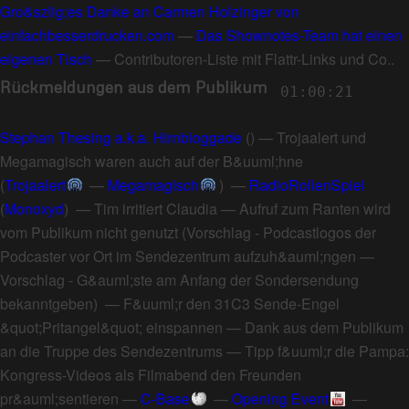
Gro&szlig;es Danke an Carmen Holzinger von
einfachbesserdrucken.com
—
Das Shownotes-Team hat einen
eigenen Tisch
—
Contributoren-Liste mit Flattr-Links und Co.
.
Rückmeldungen aus dem Publikum
01:00:21
Stephan Thesing a.k.a. Hirnbloggade
() —
Trojaalert und
Megamagisch waren auch auf der B&uuml;hne
(
Trojaalert
—
Megamagisch
) —
RadioRollenSpiel
(
Monoxyd
) —
Tim irritiert Claudia
—
Aufruf zum Ranten wird
vom Publikum nicht genutzt
(
Vorschlag - Podcastlogos der
Podcaster vor Ort im Sendezentrum aufzuh&auml;ngen
—
Vorschlag - G&auml;ste am Anfang der Sondersendung
bekanntgeben
) —
F&uuml;r den 31C3 Sende-Engel
&quot;Pritangel&quot; einspannen
—
Dank aus dem Publikum
an die Truppe des Sendezentrums
—
Tipp f&uuml;r die Pampa:
Kongress-Videos als Filmabend den Freunden
pr&auml;sentieren
—
C-Base
—
Opening Event
—