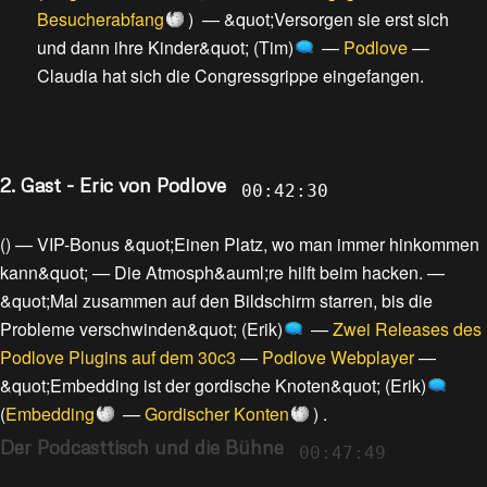
Besucherabfang
) —
&quot;Versorgen sie erst sich
und dann ihre Kinder&quot; (Tim)
—
Podlove
—
Claudia hat sich die Congressgrippe eingefangen
.
2. Gast - Eric von Podlove
00:42:30
() —
VIP-Bonus &quot;Einen Platz, wo man immer hinkommen
kann&quot;
—
Die Atmosph&auml;re hilft beim hacken.
—
&quot;Mal zusammen auf den Bildschirm starren, bis die
Probleme verschwinden&quot; (Erik)
—
Zwei Releases des
Podlove Plugins auf dem 30c3
—
Podlove Webplayer
—
&quot;Embedding ist der gordische Knoten&quot; (Erik)
(
Embedding
—
Gordischer Konten
) .
Der Podcasttisch und die Bühne
00:47:49