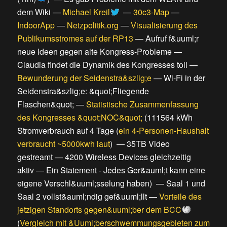
dem Wiki
—
Michael Kreil
—
30c3-Map
—
IndoorApp
—
Netzpolitik.org
—
Visualisierung des
Publikumsstromes auf der RP13
—
Aufruf f&uuml;r
neue Ideen gegen alte Kongress-Probleme
—
Claudia findet die Dynamik des Kongresses toll
—
Bewunderung der Seidenstra&szlig;e
—
Wi-Fi in der
Seidenstra&szlig;e: &quot;Fliegende
Flaschen&quot;
—
Statistische Zusammenfassung
des Kongresses &quot;NOC&quot;
(
111564 kWh
Stromverbrauch auf 4 Tage
(
ein 4-Personen-Haushalt
verbraucht ~5000kwh laut
) —
35TB Video
gestreamt
—
4200 Wireless Devices gleichzeitig
aktiv
—
Ein Statement - Jedes Ger&auml;t kann eine
eigene Verschl&uuml;sselung haben
) —
Saal 1 und
Saal 2 vollst&auml;ndig gef&uuml;llt
—
Vorteile des
jetzigen Standorts gegen&uuml;ber dem BCC
(
Vergleich mit &Uuml;berschwemmungsgebieten zum