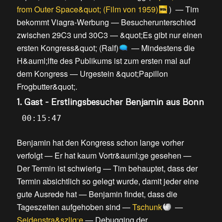
from Outer Space&quot; (Film von 1959)
) —
Tim
bekommt Viagra-Werbung
—
Besucherunterschied
zwischen 29C3 und 30C3
—
&quot;Es gibt nur einen
ersten Kongress&quot; (Ralf)
—
Mindestens die
H&auml;lfte des Publikums ist zum ersten mal auf
dem Kongress
—
Urgestein &quot;Papillon
Frogbutter&quot;
.
1. Gast - Erstlingsbesucher Benjamin aus Bonn
00:15:47
Benjamin hat den Kongress schon lange vorher
verfolgt
—
Er hat kaum Vortr&auml;ge gesehen
—
Der Termin ist schwierig
—
Tim behauptet, dass der
Termin absichtlich so gelegt wurde, damit jeder eine
gute Ausrede hat
—
Benjamin findet, dass die
Tageszeiten aufgehoben sind
—
Tschunk
—
Seidenstra&szlig;e
—
Debugging der