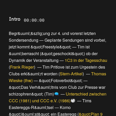
Intro
00:00:00
Begr&uuml;&szlig;ung zur 4. und vorerst letzten
Sondersendung
—
Geplante Sendungen sind vorbei,
jetzt kommt &quot;Freestyle&quot;
—
Tim ist
&uuml;berrascht (&quot;geschockt&quot;) ob der
Dynamik der Veranstaltung
—
1C3 in der Tagesschau
(
Frank Rieger
) —
Tim Pritlove ist zum Urgestein des
Clubs erkl&auml;rt worden
(
Stern-Artikel
) —
Thomas
Wieske (thw)
—
&quot;Fotoverbot&quot;
—
&quot;Das Verh&auml;ltnis vom Club zur Presse war
schizophren&quot; (Tim)
—
Unterschied zwischen
CCC (1981) und CCC e.V. (1986)
—
Tims
Eastereggs-R&auml;tsel
—
Komo
&quot;l&ouml;st&quot; ein Easteregg
(
&quot;Plan 9