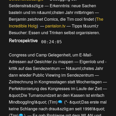
Seidenstra&szlig;e
—
Erkenntnis: neue Sachen
basteln und im n&auml;chsten Jahr mitbringen
—
Benjamin zeichnet Comics, die Tim cool findet
(
The
Incredible Holg
) —
pantalon.tv
—
Tipps f&uuml;r
Besucher: Essen und Trinken selbst organisieren
.
Retrospektive
00:24:05
Congress und Camp Gelegenheit, um E-Mail-
Adressen auf Gesichter zu mappen
—
Eigenlob und -
kritik auf das Sendezentrum
—
N&auml;chstes Jahr
dann wieder Public Viewing im Sendezentrum
—
Zeitrechnung in Kongresstagen statt Wochentagen
—
Perfektionierung des Kongresses im Laufe der Zeit
—
&quot;Die Turnaroundzeit an den Kassen ist einfach
Mindboggling!&quot; (Tim)
(
*- &quot;Das erste mal
keine Schlange nach drau&szlig;en seit 1998!&quot;
(Tim)
) —
Es gab Probleme mit dem WLAN und