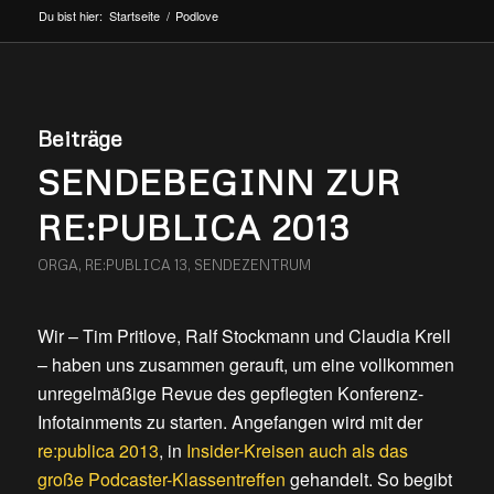
Du bist hier:
Startseite
/
Podlove
Beiträge
SENDEBEGINN ZUR
RE:PUBLICA 2013
ORGA
,
RE:PUBLICA 13
,
SENDEZENTRUM
Wir – Tim Pritlove, Ralf Stockmann und Claudia Krell
– haben uns zusammen gerauft, um eine vollkommen
unregelmäßige Revue des gepflegten Konferenz-
Infotainments zu starten. Angefangen wird mit der
re:publica 2013
, in
Insider-Kreisen auch als das
große Podcaster-Klassentreffen
gehandelt. So begibt