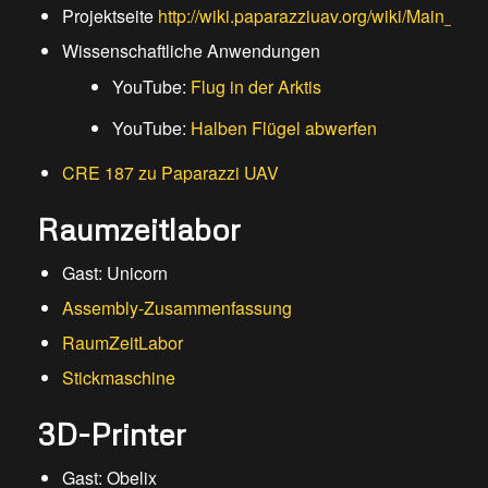
Projektseite
http://wiki.paparazziuav.org/wiki/Main_Pag
Wissenschaftliche Anwendungen
YouTube:
Flug in der Arktis
YouTube:
Halben Flügel abwerfen
CRE 187 zu Paparazzi UAV
Raumzeitlabor
Gast: Unicorn
Assembly-Zusammenfassung
RaumZeitLabor
Stickmaschine
3D-Printer
Gast: Obelix