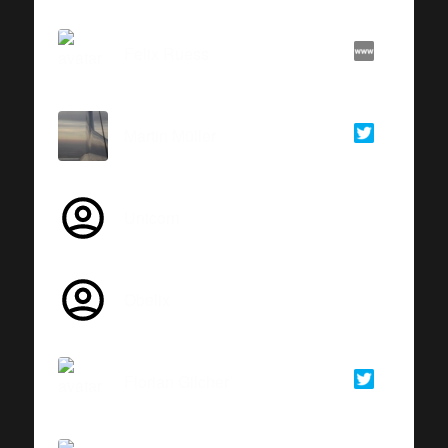
Felix Ruess
Martin Müller
Unicorn
Obelix
Florian Gilcher