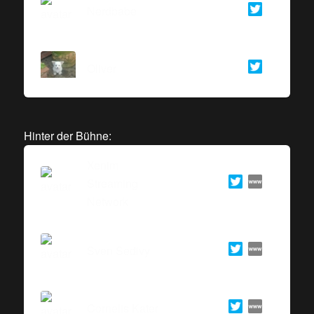
Nerdbabe
Oliver
Hinter der Bühne:
Xenim
Streaming
Network
Sven Sedivy
Cornelis Kater