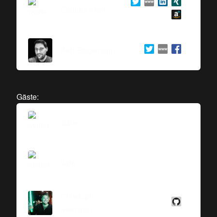
Claudia Krell
Ralf Stockmann
Gäste:
Julian
Vale
Christoph
Niemann