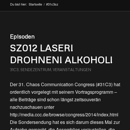
Du bist hier:
Startseite
/
#31c3sz
Episoden
SZ012 LASER!
DROHNEN! ALKOHOL!
31C3
,
SENDEZENTRUM
,
VERANSTALTUNGEN
Der 31. Chaos Communication Congress (#31C3) hat
ordentlich vorgelegt mit seinem Vortragsprogramm –
alle Beiträge sind schon längst zeitsouverän
nachzuschauen unter
http://media.ccc.de/browse/congress/2014/index.html
Die Sondersendung hat es sich darum dieses Mal zur
Aufgabe gemacht, die Assemblies vorzustellen, die