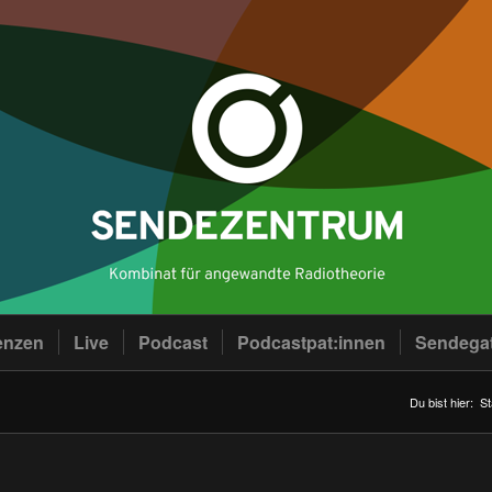
enzen
Live
Podcast
Podcastpat:innen
Sendega
Du bist hier:
St