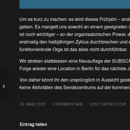
Um es kurz zu machen: es wird dieses Frühjahr – and
geben. Es mangelt uns sowohl an einem geeigneten (
ist noch wichtiger – an der organisatorischen Power
erstmalig den halbjährigen Zyklus durchbrechen und e
funktionierende Orga ist das alles nicht durchführbar.
Wir streben stattdessen eine Neuauflage der SUBSCR
Folge wieder eine Location in Berlin für das nächste J
Von daher könnt ihr den ursprünglich in Aussicht gest
Sendezentrum auf dem
keine Aktivitäten des Sendezentrums auf der kommen
33c3: Worked for us!
/
/
25. MÄRZ 2017
0 KOMMENTARE
VON
TIM PRITLOVE
Eintrag teilen