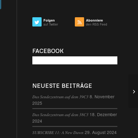
Folgen
Abonniere
auf Twitter
den RSS Feed
FACEBOOK
NEUESTE BEITRÄGE
8. November
Das Sendezentrum auf dem 39C3
2025
18. Dezember
Das Sendezentrum auf dem 38C3
2024
29. August 2024
SUBSCRIBE 11: A New Dawn