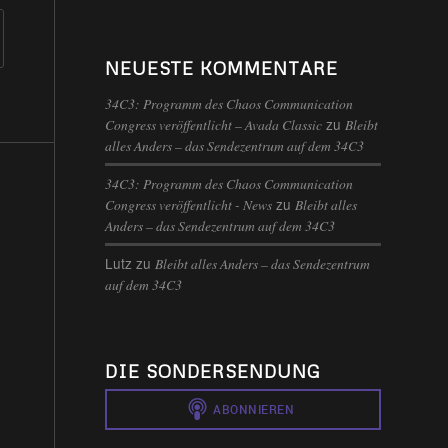
NEUESTE KOMMENTARE
34C3: Programm des Chaos Communication
zu
Congress veröffentlicht – Avada Classic
Bleibt
alles Anders – das Sendezentrum auf dem 34C3
34C3: Programm des Chaos Communication
zu
Congress veröffentlicht - News
Bleibt alles
Anders – das Sendezentrum auf dem 34C3
Lutz
zu
Bleibt alles Anders – das Sendezentrum
auf dem 34C3
DIE SONDERSENDUNG