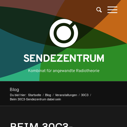
Blog
Du bist hier:
Startseite
/
Blog
/
Veranstaltungen
/
30C3
/
Beim 30C3-Sendezentrum dabei sein
sagt:
BEIM 30C3-