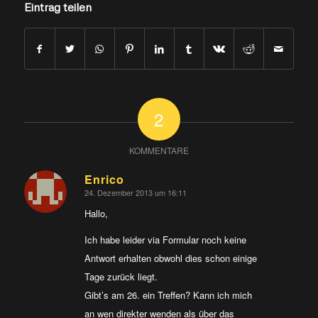
Eintrag teilen
2
KOMMENTARE
Enrico
24. Dezember 2013 um 16:11
sagte:
Hallo,
Ich habe leider via Formular noch keine
Antwort erhalten obwohl dies schon einige
Tage zurück liegt.
Gibt’s am 26. ein Treffen? Kann ich mich
an wen direkter wenden als über das