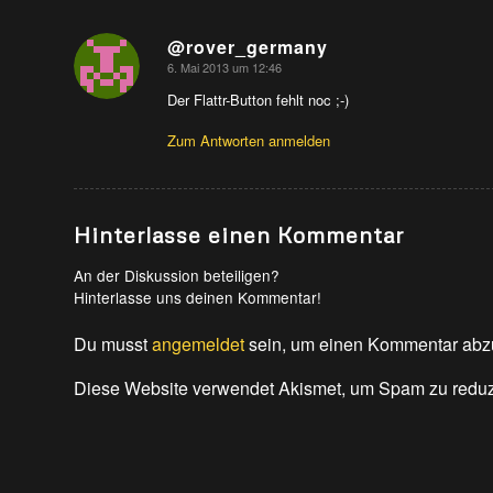
@rover_germany
6. Mai 2013 um 12:46
sagte:
Der Flattr-Button fehlt noc ;-)
Zum Antworten anmelden
Hinterlasse einen Kommentar
An der Diskussion beteiligen?
Hinterlasse uns deinen Kommentar!
Du musst
angemeldet
sein, um einen Kommentar abz
Diese Website verwendet Akismet, um Spam zu redu