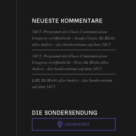
NEUESTE KOMMENTARE
34C3: Programm des Chaos Communication
zu
Congress veröffentlicht – Avada Classic
Bleibt
alles Anders – das Sendezentrum auf dem 34C3
34C3: Programm des Chaos Communication
zu
Congress veröffentlicht - News
Bleibt alles
Anders – das Sendezentrum auf dem 34C3
Lutz
zu
Bleibt alles Anders – das Sendezentrum
auf dem 34C3
DIE SONDERSENDUNG