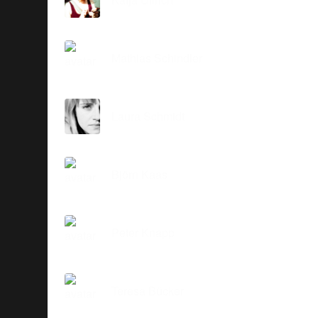
Mathias Schindler
Laura Schmidt
Björn Kaas
Peter Knapp
Teresa Bücker