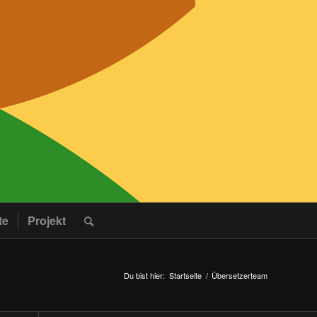
te
Projekt
Du bist hier:
Startseite
/
Übersetzerteam