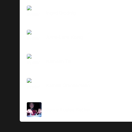
Ingrid Brodnig
Anna-Lena König
Katharin Tai
Kathrin Grannemann
Jenny-Louise Becker