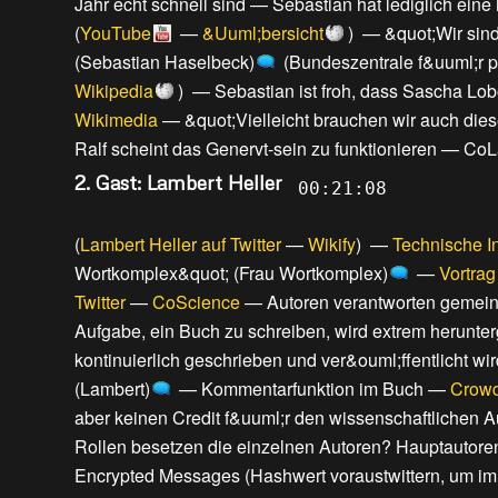
Jahr echt schnell sind
—
Sebastian hat lediglich eine 
(
YouTube
—
&Uuml;bersicht
) —
&quot;Wir sind
(Sebastian Haselbeck)
(
Bundeszentrale f&uuml;r po
Wikipedia
) —
Sebastian ist froh, dass Sascha Lob
Wikimedia
—
&quot;Vielleicht brauchen wir auch die
Ralf scheint das Genervt-sein zu funktionieren
—
CoL
2. Gast: Lambert Heller
00:21:08
(
Lambert Heller auf Twitter
—
Wikify
) —
Technische I
Wortkomplex&quot; (Frau Wortkomplex)
—
Vortrag
Twitter
—
CoScience
—
Autoren verantworten gemein
Aufgabe, ein Buch zu schreiben, wird extrem herunte
kontinuierlich geschrieben und ver&ouml;ffentlicht wir
(Lambert)
—
Kommentarfunktion im Buch
—
Crowd
aber keinen Credit f&uuml;r den wissenschaftlichen A
Rollen besetzen die einzelnen Autoren? Hauptautoren,
Encrypted Messages (Hashwert voraustwittern, um i