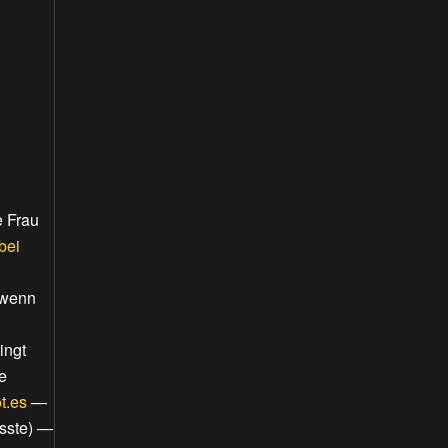
e Frau
bei
 wenn
ingt
e
t.es
—
sste)
—