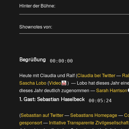
Hinter der Bühne:
Shownotes von:
Begrüßung
00:00:00
Heute mit Claudia und Ralf
(
Claudia bei Twitter
—
Ral
Sascha Lobo
(
Video
) —
Lobo hat dieses Jahr ein
dieses Jahr deutlich zugenommen
—
Sarah Harrison
1. Gast: Sebastian Haselbeck
00:05:24
(
Sebastian auf Twitter
—
Sebastians Homepage
—
C
gesponsort
—
Initiative Transparente Zivilgesellschaft