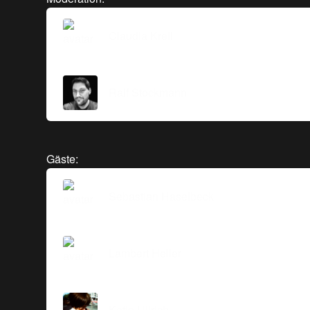
Claudia Krell
Ralf Stockmann
Gäste:
Sebastian Haselbeck
Lambert Heller
Katja Ullrich