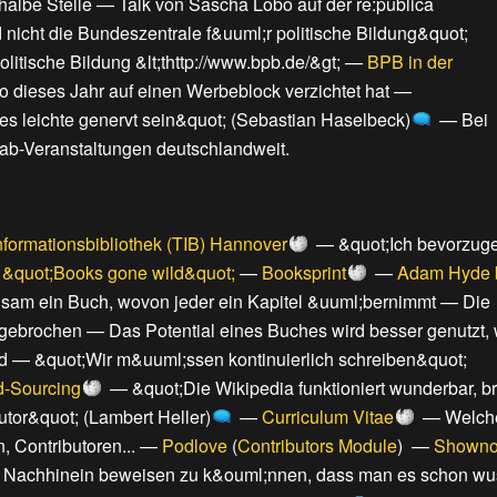
halbe Stelle
—
Talk von Sascha Lobo auf der re:publica
 nicht die Bundeszentrale f&uuml;r politische Bildung&quot;
litische Bildung &lt;thttp://www.bpb.de/&gt;
—
BPB in der
o dieses Jahr auf einen Werbeblock verzichtet hat
—
ses leichte genervt sein&quot; (Sebastian Haselbeck)
—
Bei
ab-Veranstaltungen deutschlandweit
.
nformationsbibliothek (TIB) Hannover
—
&quot;Ich bevorzug
 &quot;Books gone wild&quot;
—
Booksprint
—
Adam Hyde 
sam ein Buch, wovon jeder ein Kapitel &uuml;bernimmt
—
Die
rgebrochen
—
Das Potential eines Buches wird besser genutzt,
d
—
&quot;Wir m&uuml;ssen kontinuierlich schreiben&quot;
-Sourcing
—
&quot;Die Wikipedia funktioniert wunderbar, br
utor&quot; (Lambert Heller)
—
Curriculum Vitae
—
Welch
 Contributoren...
—
Podlove
(
Contributors Module
) —
Showno
m Nachhinein beweisen zu k&ouml;nnen, dass man es schon wu