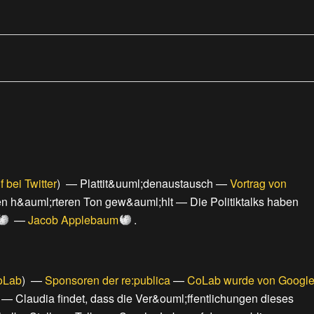
f bei Twitter
) —
Plattit&uuml;denaustausch
—
Vortrag von
en h&auml;rteren Ton gew&auml;hlt
—
Die Politiktalks haben
—
Jacob Applebaum
.
oLab
) —
Sponsoren der re:publica
—
CoLab wurde von Googl
—
Claudia findet, dass die Ver&ouml;ffentlichungen dieses