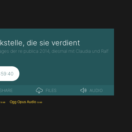
Ogg Opus Audio
76 MB
53 MB