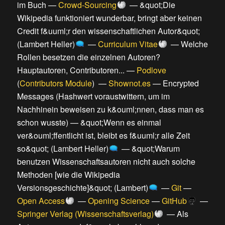
im Buch
—
Crowd-Sourcing
—
&quot;Die
Wikipedia funktioniert wunderbar, bringt aber keinen
Credit f&uuml;r den wissenschaftlichen Autor&quot;
(Lambert Heller)
—
Curriculum Vitae
—
Welche
Rollen besetzen die einzelnen Autoren?
Hauptautoren, Contributoren...
—
Podlove
(
Contributors Module
) —
Shownot.es
—
Encrypted
Messages (Hashwert voraustwittern, um im
Nachhinein beweisen zu k&ouml;nnen, dass man es
schon wusste)
—
&quot;Wenn es einmal
ver&ouml;ffentlicht ist, bleibt es f&uuml;r alle Zeit
so&quot; (Lambert Heller)
—
&quot;Warum
benutzen Wissenschaftsautoren nicht auch solche
Methoden [wie die Wikipedia
Versionsgeschichte]&quot; (Lambert)
—
Git
—
Open Access
—
Opening Science
—
GitHub
—
Springer Verlag (Wissenschaftsverlag)
—
Als