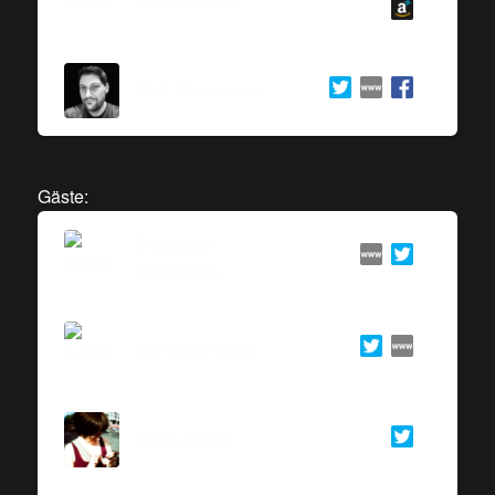
Ralf Stockmann
Gäste:
Sebastian
Haselbeck
Lambert Heller
Katja Ullrich