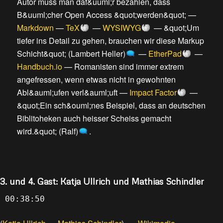
Autor muss man daf&uuml;r bezahlen, dass
B&uuml;cher Open Access &quot;werden&quot;
—
Markdown
—
TeX
—
WYSIWYG
—
&quot;Um
tiefer ins Detail zu gehen, brauchen wir diese Markup
Schicht&quot; (Lambert Heller)
—
EtherPad
—
Handbuch.io
—
Romanisten sind immer extrem
angefressen, wenn etwas nicht in gewohnten
Abl&auml;ufen verl&auml;uft
—
Impact Factor
—
&quot;Ein sch&ouml;nes Beispiel, dass an deutschen
Biblitoheken auch heisser Scheiss gemacht
wird.&quot; (Ralf)
.
3. und 4. Gast: Katja Ullrich und Mathias Schindler
00:38:50