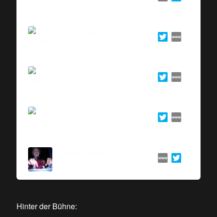
Anna-Lena
König
Katharin Tai
Kathrin
Grannemann
Jenny-Louise
Becker
Hinter der Bühne: