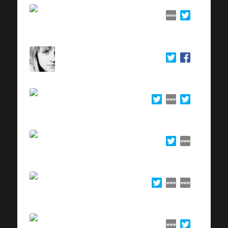
Mathias
Schindler
Laura Schmidt
Björn Kaas
Peter Knapp
Teresa Bücker
Ingrid Brodnig