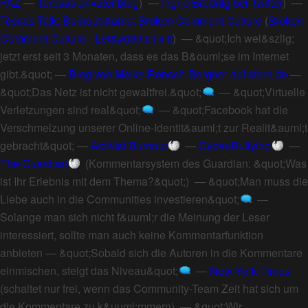
FAZ
—
Teresas privater blog
) —
Ingrid Brodnig bei Twitter
) —
Tessas Talk: Burnout &amp; Broken Comment Culture
(
Broken
Comment Culture - Let&#039;s fix it
) —
&quot;Ich wei&szlig;
jetzt erst seit 3 Monaten, dass es das B&ouml;se im Internet
gibt.&quot;
—
Blog von Meike Rensch-Bergner auf stern.de
—
&quot;Das Netz ist nicht gewaltfrei.&quot;
—
&quot;Virtuelle
Verletzungen sind real&quot;
—
&quot;Facebook hat die
Verschmelzung unserer Online-Identit&auml;t zur Realit&auml;t
gebracht&quot;
—
Activist Burnout
—
Cyber-Bullying
—
The Guardian
(
Kommentarsystem des Guardian: &quot;Was
ist Ihr Erlebnis mit dem Thema?&quot;
) —
&quot;Man muss die
Liebe auch in die Communities investieren&quot;
—
Solange man sich nicht f&uuml;r die Meinung der Leser
interessiert, sollte man auch keine Kommentarfunktion
anbieten
—
&quot;Sobald sich die Autoren in die Kommentare
einmischen, steigt das Niveau&quot;
—
New York Times
(
schaltet nur frei, wenn das Community-Team Zeit hat sich um
die Kommentare zu k&uuml;mmern
) —
&quot;Wir