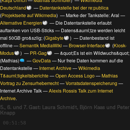
(
Katja Ullrich
—
Mathias Schindler
) —
Wikimedia
Deutschland
—
Datentankstelle bei der re:publica
(
Projektseite auf Wikimedia
) —
Marke der Tankstelle: Aral
—
Alternative Energien
—
Die Datentankstelle erlaubt
auftanken von USB-Sticks
—
Datens&auml;tze werden leicht
mal 50GB gro&szlig;
(
Gigabyte
) —
Datenbestand ist
offline
—
Semantik MediaWiki
—
Browser-Interface
(
Kiosk-
Modus
) —
PR-Gag
—
&quot;Es ist ein Wildwuchs&quot;
(Mathias)
—
GovData
—
Nur freie Daten kommen auf die
Datentankstelle
—
Internet Archive
—
Wikimedia
T&auml;tigkeitsberichte
—
Open Access Logo
—
Mathias
Vortrag zu Zensurheberrecht
—
Vorratsdatenspeicherung
—
Internet Archive Talk
—
Alexis Rossis Talk zum Internet
Archive
.
5., 6. und 7. Gast: Laura Schmidt, Björn Kaas und Peter
Knapp
00:51:58