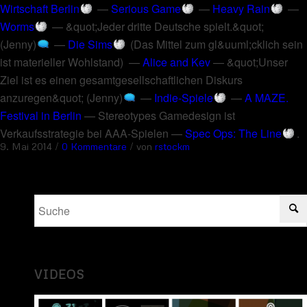
Wirtschaft Berlin
—
Serious Game
—
Heavy Rain
—
Worms
—
&quot;Jeder dritte Deutsche spielt.&quot;
(Jenny)
—
Die Sims
(
Das Mittel zum gl&uuml;cklich sein
ist materieller Wohlstand
) —
Alice and Kev
—
&quot;Unser
Ziel ist es einen gesamtgesellschaftlichen Diskurs
anzuregen&quot; (Jenny)
—
Indie-Spiele
—
A MAZE.
Festival in Berlin
—
Stereotypes Gamedesign ist
Verkaufsstrategie bei AAA-Spielen
—
Spec Ops: The Line
.
/
/
9. Mai 2014
0 Kommentare
von
rstockm
VIDEOS