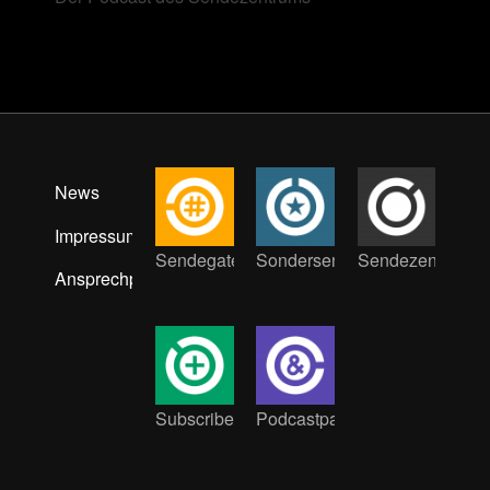
News
Impressum
Sendegate
Sondersendung
Sendezentrum
Ansprechpartner:innen
Subscribe
Podcastpat:innen