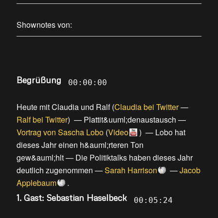
Shownotes von:
Begrüßung
00:00:00
Heute mit Claudia und Ralf
(
Claudia bei Twitter
—
Ralf bei Twitter
) —
Plattit&uuml;denaustausch
—
Vortrag von Sascha Lobo
(
Video
) —
Lobo hat
dieses Jahr einen h&auml;rteren Ton
gew&auml;hlt
—
Die Politiktalks haben dieses Jahr
deutlich zugenommen
—
Sarah Harrison
—
Jacob
Applebaum
.
1. Gast: Sebastian Haselbeck
00:05:24