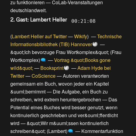
zu funktionieren
—
CoLab-Veranstaltungen
deutschlandweit
.
2. Gast: Lambert Heller
00:21:08
(
Lambert Heller auf Twitter
—
Wikify
) —
Technische
Informationsbibliothek (TIB) Hannover
—
&quot;Ich bevorzuge Frau Wortkomplex&quot; (Frau
Wortkomplex)
—
Vortrag &quot;Books gone
wild&quot;
—
Booksprint
—
Adam Hyde bei
Twitter
—
CoScience
—
Autoren verantworten
gemeinsam ein Buch, wovon jeder ein Kapitel
&uuml;bernimmt
—
Die Aufgabe, ein Buch zu
schreiben, wird extrem heruntergebrochen
—
Das
Potential eines Buches wird besser genutzt, wenn
kontinuierlich geschrieben und ver&ouml;ffentlicht
wird
—
&quot;Wir m&uuml;ssen kontinuierlich
schreiben&quot; (Lambert)
—
Kommentarfunktion