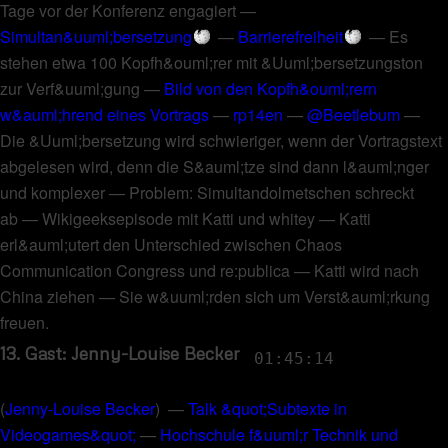
Tage vor der Konferenz engagiert
—
Simultan&uuml;bersetzung
—
Barrierefreiheit
—
Es
stehen etwa 100 Kopfh&ouml;rer mit &Uuml;bersetzungston
zur Verf&uuml;gung
—
Bild von den Kopfh&ouml;rern
w&auml;hrend eines Vortrags
—
rp14en
—
@Beetlebum
—
Die &Uuml;bersetzung wird schwieriger, wenn der Vortragstext
abgelesen wird, denn die S&auml;tze sind dann l&auml;nger
und komplexer
—
Problem: Simultandolmetschen schreckt
ab
—
Wikigeeksepisode mit Katti und whitey
—
Katti
erl&auml;utert den Unterschied zwischen Chaos
Communication Congress und re:publica
—
Katti wird nach
China ziehen
—
Sie w&uuml;rden sich um Verst&auml;rkung
freuen
.
13. Gast: Jenny-Louise Becker
01:45:14
(
Jenny-Louise Becker
) —
Talk &quot;Subtexte in
Videogames&quot;
—
Hochschule f&uuml;r Technik und