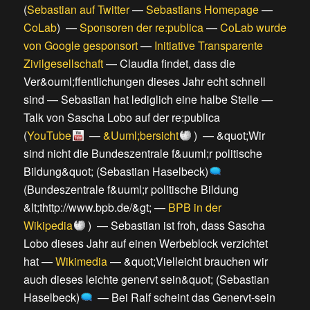
(
Sebastian auf Twitter
—
Sebastians Homepage
—
CoLab
) —
Sponsoren der re:publica
—
CoLab wurde
von Google gesponsort
—
Initiative Transparente
Zivilgesellschaft
—
Claudia findet, dass die
Ver&ouml;ffentlichungen dieses Jahr echt schnell
sind
—
Sebastian hat lediglich eine halbe Stelle
—
Talk von Sascha Lobo auf der re:publica
(
YouTube
—
&Uuml;bersicht
) —
&quot;Wir
sind nicht die Bundeszentrale f&uuml;r politische
Bildung&quot; (Sebastian Haselbeck)
(
Bundeszentrale f&uuml;r politische Bildung
&lt;thttp://www.bpb.de/&gt;
—
BPB in der
Wikipedia
) —
Sebastian ist froh, dass Sascha
Lobo dieses Jahr auf einen Werbeblock verzichtet
hat
—
Wikimedia
—
&quot;Vielleicht brauchen wir
auch dieses leichte genervt sein&quot; (Sebastian
Haselbeck)
—
Bei Ralf scheint das Genervt-sein