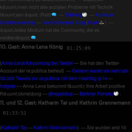
k&ouml;nnen nicht alle sozialen Probleme mit Technik
l&ouml;sen.&quot; (Ralf)
—
Stalking
—
Aktueller
Koalitionsvertrag
—
Mary Scherpes Blog
(
Buch
) —
&quot;Jedes Medium hat die Community, die es
verdient&quot;
.
10. Gast: Anna-Lena König
01:25:09
(
Anna-Lena K&ouml;nig bei Twitter
—
Sie hat den Twitter-
Account der re:publica betreut
) —
Gestern waren es mehr als
33.000 Tweets zur re:publica mit dem Hashtag rp14
—
hofgate
—
Anna-Lena bekommt f&uuml;r ihre Arbeit positive
R&uuml;ckmeldung
—
@republica
—
Berliner Fenster
.
11. und 12. Gast: Katharin Tai und Kathrin Grannemann
01:33:51
(
Katharin Tai
—
Kathrin Grannemann
) —
Sie wurden erst 10