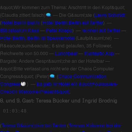
&quot;Wir kommen zum Thema: Arschtritt in den Kopf&quot;
(Claudia zitiert falsch)
—
Die G&auml;ste
(
Laura Schmidt
(
Hotel Berlin Berlin
(
Hotel Berlin Berlin auf Twitter
) —
Bj&oslash;rn Kaas
—
Peter Knapp
) —
re:nnen auf Twitter
—
Hotel Berlin, Berlin ist Speakerhotel
(
Laufpl&auml;ne
) —
R&eacute;sum&eacute;: 6 sind gelaufen, 35 Follower,
Reichweite von 50.000
—
Lunchbeat
—
Runtastic App
—
Bargate: Andere Gespr&auml;che an der Hotelbar
—
&quot;Bitte verlasst uns nicht wie der Chaos Computer
Congress&quot; (Peter)
(
Chaos Communication
Congress
) —
Es gab im Hotel ein &quot;Foursquare-
Checkin Welcome-Present&quot;
.
8. und 9. Gast: Teresa Bücker und Ingrid Brodnig
01:03:48
(
Teresa B&uuml;cker bei Twitter
(
Teresas Kolumne bei der