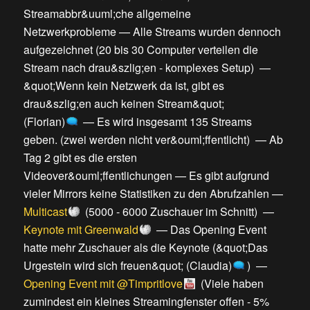
Streamabbr&uuml;che allgemeine
Netzwerkprobleme
—
Alle Streams wurden dennoch
aufgezeichnet
(
20 bis 30 Computer verteilen die
Stream nach drau&szlig;en - komplexes Setup
) —
&quot;Wenn kein Netzwerk da ist, gibt es
drau&szlig;en auch keinen Stream&quot;
(Florian)
—
Es wird insgesamt 135 Streams
geben.
(
zwei werden nicht ver&ouml;ffentlicht
) —
Ab
Tag 2 gibt es die ersten
Videover&ouml;ffentlichungen
—
Es gibt aufgrund
vieler Mirrors keine Statistiken zu den Abrufzahlen
—
Multicast
(
5000 - 6000 Zuschauer im Schnitt
) —
Keynote mit Greenwald
—
Das Opening Event
hatte mehr Zuschauer als die Keynote
(
&quot;Das
Urgestein wird sich freuen&quot; (Claudia)
) —
Opening Event mit @Timpritlove
(
Viele haben
zumindest ein kleines Streamingfenster offen - 5%