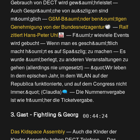
Gebrauch von DECT wird gew&auml;hrleistet
—
Auch Gespr&auml;che von au&szlig;en sind
m&ouml;glich
—
GSM-B&auml;nder ben&ouml;tigen
Genehmigung von der Bundesnetzagentur
—
Ralf
zitiert Hans-Peter Uhl
—
F&uuml;r wieviele Events
wird gebucht
—
Wenn man es gesch&auml;ftlich
macht h&ouml;rt es auf Spa&szlig; zu machen
—
Es
wurde &uuml;berlegt, zu anderen Veranstaltungen zu
gehen (allerdings nie umgesetzt)
—
&quot;Wir leben
in dem epischen Jahr, in dem WLAN auf der
Republica funktionierte, und auf dem Congress nicht
immer.&quot; (Claudia)
—
Die Nummernvergabe
ist wie fr&uuml;her die Ticketvergabe
.
3. Gast - Fightling & Georg
00:44:24
Das Kidspace Assembly
—
Auch die Kinder der
Kinder Assembly haben DECT Telefone
—
Das