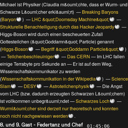
Michael ist Physiker
(
Claudia m&ouml;chte, dass er Wurm- und
Schwarze L&ouml;cher erkl&auml;rt
) —
Breaking Baryons
(
Baryon
) —
LHC &quot;Doomsday Machine&quot;
—
Strukturelle Benachteiligung durch das Hacker Jeopardy
—
Higgs-Boson wird durch einen bescheuerten Zufall
Gottesteilchen (&quot;Goddamn&quot; Particle) genannt
(
Higgs-Boson
—
Begriff &quot;Goddamn Particle&quot;
)
—
Teilchenbeschleuiniger
—
Das CERN
—
Im LHC fallen
einige Terrabyte pro Sekunde an
—
Er ist auf dem Weg,
Wissenschaftskommunikator zu werden
(
Wissenschaftskommunikation in der Wikipedia
) —
Science
Slam
—
DESY
—
Astroteilchenphysik
—
Die Angst
vom LHC (bzw. dadurch erzeugten Schwarzen L&ouml;chern)
ist vollkommen unbegr&uuml;ndet
—
Schwarzes Loch
—
Wurml&ouml;cher sind derzeit nur theoretisch und konnten
noch nicht nachgewiesen werden
.
8. und 9. Gast - Federtanz und Chef
01:45:06