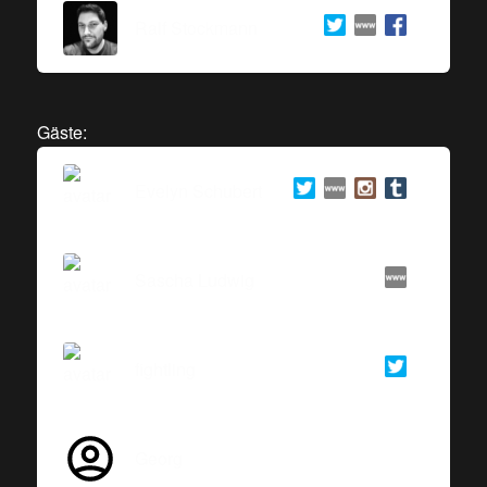
Ralf Stockmann
Gäste:
Evelyn Schubert
Sascha Ludwig
fightling
Georg