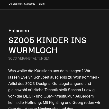
Du bist hier:
Startseite
/
SigInt
Episoden
SZ005 KINDER INS
WURMLOCH
30C3
,
VERANSTALTUNGEN
Was wollte die Künstlerin uns damit sagen? Wir
lassen Evelyn Schubert ausgiebig zu Wort kommen -
Artist des 30C3-Designs. Gut abgehangene und
gleichwohl nützliche Technik stellt Sascha Ludwig
vor - die DECT- und GSM-Infrastruktur. Außerdem
keimt die Hoffnung: Mit Fightling und Georg reden wir
über den Hacker-Nachwuchs und das