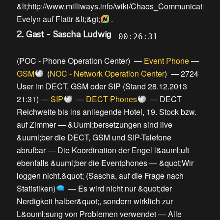
&lt;http://www.milliways.info/wiki/Chaos_Communicatio
Evelyn auf Flattr &lt;&gt;
.
2. Gast - Sascha Ludwig
00:26:31
(
POC - Phone Operation Center
) —
Event Phone
—
GSM
(
NOC - Network Operation Center
) —
2724
User im DECT, GSM oder SIP (Stand 28.12.2013
21:31)
—
SIP
—
DECT Phones
—
DECT
Reichweite bis ins anliegende Hotel, 19. Stock bzw.
auf Zimmer
—
&Uuml;bersetzungen sind live
&uuml;ber die DECT, GSM und SIP-Telefone
abrufbar
—
Die Koordination der Engel l&auml;uft
ebenfalls &uuml;ber die Eventphones
—
&quot;Wir
loggen nicht.&quot; (Sascha, auf die Frage nach
Statistiken)
—
Es wird nicht nur &quot;der
Nerdigkeit halber&quot;, sondern wirklich zur
L&ouml;sung von Problemen verwendet
—
Alle