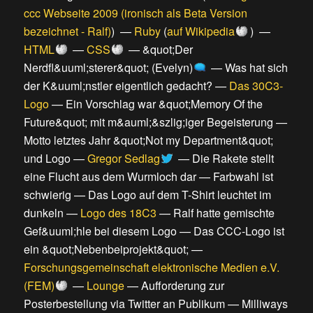
ccc Webseite 2009 (ironisch als Beta Version
bezeichnet - Ralf)
) —
Ruby
(
auf Wikipedia
) —
HTML
—
CSS
—
&quot;Der
Nerdfl&uuml;sterer&quot; (Evelyn)
—
Was hat sich
der K&uuml;nstler eigentlich gedacht?
—
Das 30C3-
Logo
—
Ein Vorschlag war &quot;Memory Of the
Future&quot; mit m&auml;&szlig;iger Begeisterung
—
Motto letztes Jahr &quot;Not my Department&quot;
und Logo
—
Gregor Sedlag
—
Die Rakete stellt
eine Flucht aus dem Wurmloch dar
—
Farbwahl ist
schwierig
—
Das Logo auf dem T-Shirt leuchtet im
dunkeln
—
Logo des 18C3
—
Ralf hatte gemischte
Gef&uuml;hle bei diesem Logo
—
Das CCC-Logo ist
ein &quot;Nebenbeiprojekt&quot;
—
Forschungsgemeinschaft elektronische Medien e.V.
(FEM)
—
Lounge
—
Aufforderung zur
Posterbestellung via Twitter an Publikum
—
Milliways