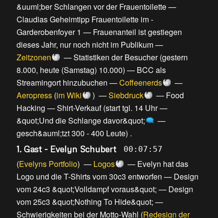
&uuml;ber Schlangen vor der Frauentoilette
—
Claudias Geheimtipp Frauentoilette im -
Garderobenfoyer 1
—
Frauenanteil ist gestiegen
dieses Jahr, nur noch nicht im Publikum
—
Zeitzonen
—
Statistiken der Besucher (gestern
8.000, heute (Samstag) 10.000)
—
BCC als
Streamingort hinzubuchen
—
Coffeenerds
—
Aeropress
(
im Wiki
) —
Siebdruck
—
Food
Hacking
—
Shirt-Verkauf
(
start tgl. 14 Uhr
—
&quot;Und die Schlange davor&quot;
—
gesch&auml;tzt 300 - 400 Leute
) .
1. Gast - Evelyn Schubert
00:07:57
(
Evelyns Portfolio
) —
Logos
—
Evelyn hat das
Logo und die T-Shirts vom 30c3 entworfen
—
Design
vom 24c3 &quot;Volldampf voraus&quot;
—
Design
vom 25c3 &quot;Nothing To Hide&quot;
—
Schwierigkeiten bei der Motto-Wahl
(
Redesign der