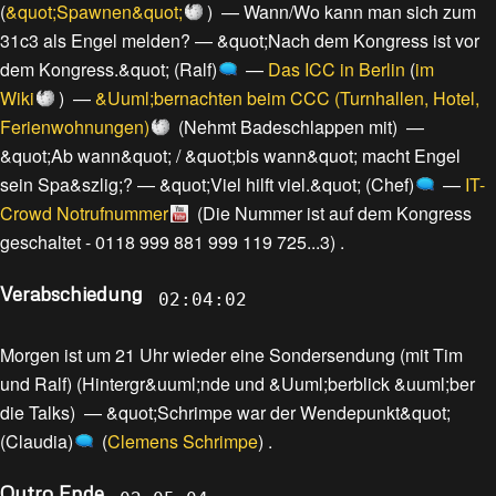
(
&quot;Spawnen&quot;
) —
Wann/Wo kann man sich zum
31c3 als Engel melden?
—
&quot;Nach dem Kongress ist vor
dem Kongress.&quot; (Ralf)
—
Das ICC in Berlin
(
im
Wiki
) —
&Uuml;bernachten beim CCC (Turnhallen, Hotel,
Ferienwohnungen)
(
Nehmt Badeschlappen mit
) —
&quot;Ab wann&quot; / &quot;bis wann&quot; macht Engel
sein Spa&szlig;?
—
&quot;Viel hilft viel.&quot; (Chef)
—
IT-
Crowd Notrufnummer
(
Die Nummer ist auf dem Kongress
geschaltet - 0118 999 881 999 119 725...3
) .
Verabschiedung
02:04:02
Morgen ist um 21 Uhr wieder eine Sondersendung (mit Tim
und Ralf)
(
Hintergr&uuml;nde und &Uuml;berblick &uuml;ber
die Talks
) —
&quot;Schrimpe war der Wendepunkt&quot;
(Claudia)
(
Clemens Schrimpe
) .
Outro Ende