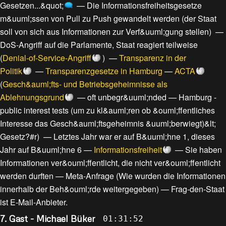
Gesetzen...&quot;
—
Die Informationsfreiheitsgesetze
m&uuml;ssen von Pull zu Push gewandelt werden
(
der Staat
soll von sich aus Informationen zur Verf&uuml;gung stellen
) —
DoS-Angriff auf die Parlamente, Staat reagiert teilweise
(
Denial-of-Service-Angriff
) —
Transparenz in der
Politik
—
Transparenzgesetze in Hamburg
—
ACTA
(
Gesch&auml;fts- und Betriebsgeheimnisse als
Ablehnungsgrund
—
oft unbegr&uuml;nded
—
Hamburg -
public interest tests (um zu kl&auml;ren ob &ouml;ffentliches
Interesse das Gesch&auml;ftsgeheimnis &uuml;berwiegt)&lt;
Gesetz?#r
) —
Letztes Jahr war er auf B&uuml;hne 1, dieses
Jahr auf B&uuml;hne 6
—
Informationsfreiheit
—
Sie haben
Informationen ver&ouml;ffentlicht, die nicht ver&ouml;ffentlicht
werden durften
—
Meta-Anfrage (Wie wurden die Informationen
innerhalb der Beh&ouml;rde weitergegeben)
—
Frag-den-Staat
ist E-Mail-Anbieter
.
7. Gast - Michael Büker
01:31:52