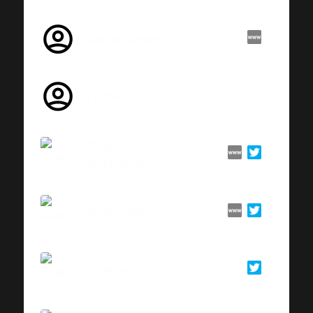
Jannes Jeising
Florian
Stefan
Wehrmeyer
Michael Büker
Federtanz