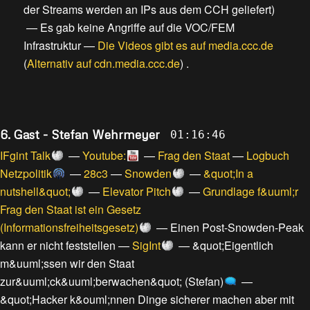
der Streams werden an IPs aus dem CCH geliefert
)
—
Es gab keine Angriffe auf die VOC/FEM
Infrastruktur
—
Die Videos gibt es auf media.ccc.de
(
Alternativ auf cdn.media.ccc.de
) .
6. Gast - Stefan Wehrmeyer
01:16:46
IFgint Talk
—
Youtube:
—
Frag den Staat
—
Logbuch
Netzpolitik
—
28c3
—
Snowden
—
&quot;In a
nutshell&quot;
—
Elevator Pitch
—
Grundlage f&uuml;r
Frag den Staat ist ein Gesetz
(Informationsfreiheitsgesetz)
—
Einen Post-Snowden-Peak
kann er nicht feststellen
—
SigInt
—
&quot;Eigentlich
m&uuml;ssen wir den Staat
zur&uuml;ck&uuml;berwachen&quot; (Stefan)
—
&quot;Hacker k&ouml;nnen Dinge sicherer machen aber mit