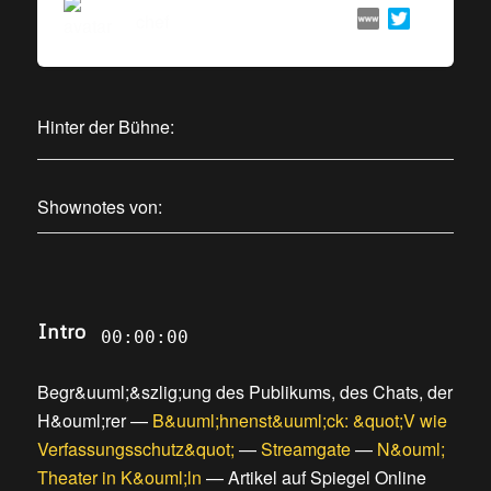
chef
Hinter der Bühne:
Shownotes von:
Intro
00:00:00
Begr&uuml;&szlig;ung des Publikums, des Chats, der
H&ouml;rer
—
B&uuml;hnenst&uuml;ck: &quot;V wie
Verfassungsschutz&quot;
—
Streamgate
—
N&ouml;
Theater in K&ouml;ln
—
Artikel auf Spiegel Online