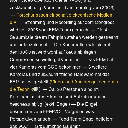
zust&auml;ndig f&uuml;rs Livestreaming vom 30C3
)
—
Forschungsgemeinschaft elektronische Medien
e.V.
—
Streaming und Recording auf dem Congress
wird seit 2005 vom FEM-Team gemacht
—
Die 4
S&auml;ale die im Fahrplan stehen werden gestreamt
und aufgezeichnet
—
Die Kooperation wie sie auf
dem 30C3 ist wird wohl auf k&uuml;nftigen
Congressen so weitergef&uuml;hrt
—
Das FEM hat
vier Kameras vom CCC bekommen
—
6 weitere
Kameras und zus&auml;tzliche Hardware hat das
FEM selbst gestellt
(
Video- und Audioengel bedienen
die Technik
) —
Ca. 20 Personen sind im
Kernteam mit den Streams und Aufzeichnungen
besch&auml;ftigt (exkl. Engel)
—
Die Engel
bekommen vom FEM/VOC Vorgaben was
Perspektiven angeht
—
Food-Team-Engel beliefern
das VOC
—
Gr&uuml;nde f&uuml;r