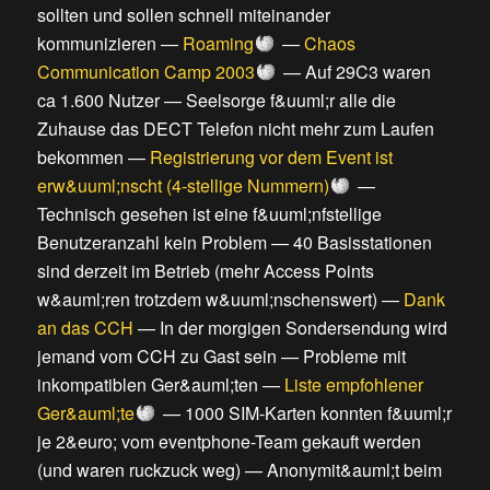
sollten und sollen schnell miteinander
kommunizieren
—
Roaming
—
Chaos
Communication Camp 2003
—
Auf 29C3 waren
ca 1.600 Nutzer
—
Seelsorge f&uuml;r alle die
Zuhause das DECT Telefon nicht mehr zum Laufen
bekommen
—
Registrierung vor dem Event ist
erw&uuml;nscht (4-stellige Nummern)
—
Technisch gesehen ist eine f&uuml;nfstellige
Benutzeranzahl kein Problem
—
40 Basisstationen
sind derzeit im Betrieb (mehr Access Points
w&auml;ren trotzdem w&uuml;nschenswert)
—
Dank
an das CCH
—
In der morgigen Sondersendung wird
jemand vom CCH zu Gast sein
—
Probleme mit
inkompatiblen Ger&auml;ten
—
Liste empfohlener
Ger&auml;te
—
1000 SIM-Karten konnten f&uuml;r
je 2&euro; vom eventphone-Team gekauft werden
(und waren ruckzuck weg)
—
Anonymit&auml;t beim