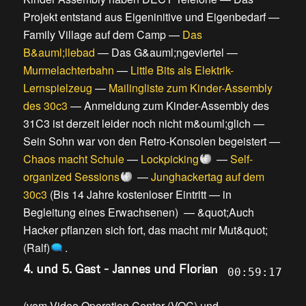
Projekt entstand aus Eigeninitive und Eigenbedarf
—
Family Village auf dem Camp
—
Das
B&auml;llebad
—
Das G&auml;ngeviertel
—
Murmelachterbahn
—
Little Bits als Elektrik-
Lernspielzeug
—
Mailingliste zum Kinder-Assembly
des 30c3
—
Anmeldung zum Kinder-Assembly des
31C3 ist derzeit leider noch nicht m&ouml;glich
—
Sein Sohn war von den Retro-Konsolen begeistert
—
Chaos macht Schule
—
Lockpicking
—
Self-
organized Sessions
—
Junghackertag auf dem
30c3
(
Bis 14 Jahre kostenloser Eintritt
—
in
Begleitung eines Erwachsenen
) —
&quot;Auch
Hacker pflanzen sich fort, das macht mir Mut&quot;
(Ralf)
.
4. und 5. Gast - Jannes und Florian
00:59:17
(
vom Video Operation Center (VOC) und