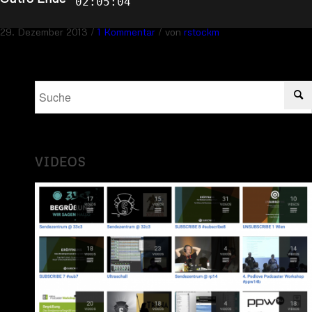
02:05:04
/
/
29. Dezember 2013
1 Kommentar
von
rstockm
VIDEOS