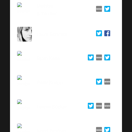
Mathias
Schindler
Laura Schmidt
Björn Kaas
Peter Knapp
Teresa Bücker
Ingrid Brodnig