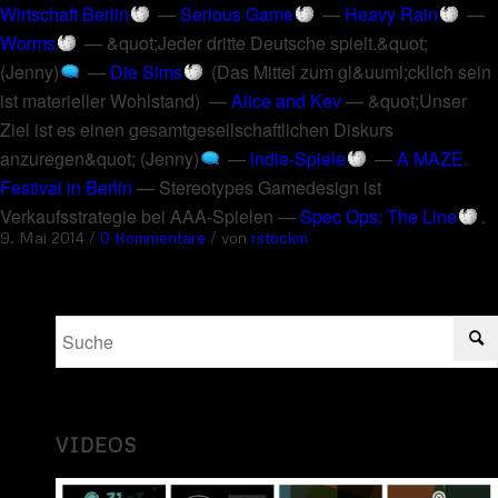
Wirtschaft Berlin
—
Serious Game
—
Heavy Rain
—
Worms
—
&quot;Jeder dritte Deutsche spielt.&quot;
(Jenny)
—
Die Sims
(
Das Mittel zum gl&uuml;cklich sein
ist materieller Wohlstand
) —
Alice and Kev
—
&quot;Unser
Ziel ist es einen gesamtgesellschaftlichen Diskurs
anzuregen&quot; (Jenny)
—
Indie-Spiele
—
A MAZE.
Festival in Berlin
—
Stereotypes Gamedesign ist
Verkaufsstrategie bei AAA-Spielen
—
Spec Ops: The Line
.
/
/
9. Mai 2014
0 Kommentare
von
rstockm
VIDEOS