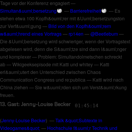
Tage vor der Konferenz engagiert
—
Simultan&uuml;bersetzung
—
Barrierefreiheit
—
Es
stehen etwa 100 Kopfh&ouml;rer mit &Uuml;bersetzungston
zur Verf&uuml;gung
—
Bild von den Kopfh&ouml;rern
w&auml;hrend eines Vortrags
—
rp14en
—
@Beetlebum
—
Die &Uuml;bersetzung wird schwieriger, wenn der Vortragstext
abgelesen wird, denn die S&auml;tze sind dann l&auml;nger
und komplexer
—
Problem: Simultandolmetschen schreckt
ab
—
Wikigeeksepisode mit Katti und whitey
—
Katti
erl&auml;utert den Unterschied zwischen Chaos
Communication Congress und re:publica
—
Katti wird nach
China ziehen
—
Sie w&uuml;rden sich um Verst&auml;rkung
freuen
.
13. Gast: Jenny-Louise Becker
01:45:14
(
Jenny-Louise Becker
) —
Talk &quot;Subtexte in
Videogames&quot;
—
Hochschule f&uuml;r Technik und