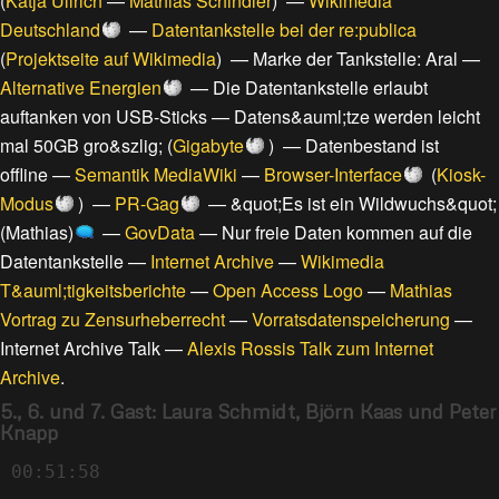
(
Katja Ullrich
—
Mathias Schindler
) —
Wikimedia
Deutschland
—
Datentankstelle bei der re:publica
(
Projektseite auf Wikimedia
) —
Marke der Tankstelle: Aral
—
Alternative Energien
—
Die Datentankstelle erlaubt
auftanken von USB-Sticks
—
Datens&auml;tze werden leicht
mal 50GB gro&szlig;
(
Gigabyte
) —
Datenbestand ist
offline
—
Semantik MediaWiki
—
Browser-Interface
(
Kiosk-
Modus
) —
PR-Gag
—
&quot;Es ist ein Wildwuchs&quot;
(Mathias)
—
GovData
—
Nur freie Daten kommen auf die
Datentankstelle
—
Internet Archive
—
Wikimedia
T&auml;tigkeitsberichte
—
Open Access Logo
—
Mathias
Vortrag zu Zensurheberrecht
—
Vorratsdatenspeicherung
—
Internet Archive Talk
—
Alexis Rossis Talk zum Internet
Archive
.
5., 6. und 7. Gast: Laura Schmidt, Björn Kaas und Peter
Knapp
00:51:58