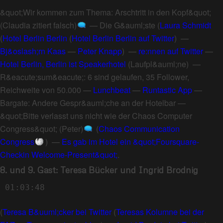
&quot;Wir kommen zum Thema: Arschtritt in den Kopf&quot;
(Claudia zitiert falsch)
—
Die G&auml;ste
(
Laura Schmidt
(
Hotel Berlin Berlin
(
Hotel Berlin Berlin auf Twitter
) —
Bj&oslash;rn Kaas
—
Peter Knapp
) —
re:nnen auf Twitter
—
Hotel Berlin, Berlin ist Speakerhotel
(
Laufpl&auml;ne
) —
R&eacute;sum&eacute;: 6 sind gelaufen, 35 Follower,
Reichweite von 50.000
—
Lunchbeat
—
Runtastic App
—
Bargate: Andere Gespr&auml;che an der Hotelbar
—
&quot;Bitte verlasst uns nicht wie der Chaos Computer
Congress&quot; (Peter)
(
Chaos Communication
Congress
) —
Es gab im Hotel ein &quot;Foursquare-
Checkin Welcome-Present&quot;
.
8. und 9. Gast: Teresa Bücker und Ingrid Brodnig
01:03:48
(
Teresa B&uuml;cker bei Twitter
(
Teresas Kolumne bei der