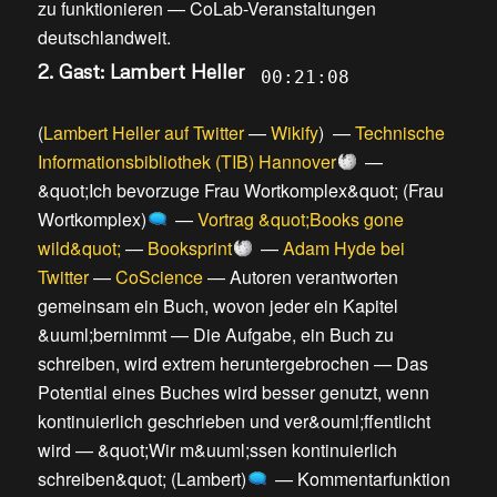
zu funktionieren
—
CoLab-Veranstaltungen
deutschlandweit
.
2. Gast: Lambert Heller
00:21:08
(
Lambert Heller auf Twitter
—
Wikify
) —
Technische
Informationsbibliothek (TIB) Hannover
—
&quot;Ich bevorzuge Frau Wortkomplex&quot; (Frau
Wortkomplex)
—
Vortrag &quot;Books gone
wild&quot;
—
Booksprint
—
Adam Hyde bei
Twitter
—
CoScience
—
Autoren verantworten
gemeinsam ein Buch, wovon jeder ein Kapitel
&uuml;bernimmt
—
Die Aufgabe, ein Buch zu
schreiben, wird extrem heruntergebrochen
—
Das
Potential eines Buches wird besser genutzt, wenn
kontinuierlich geschrieben und ver&ouml;ffentlicht
wird
—
&quot;Wir m&uuml;ssen kontinuierlich
schreiben&quot; (Lambert)
—
Kommentarfunktion