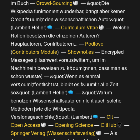
im Buch
—
Crowd-Sourcing
—
&quot;Die
Wikipedia funktioniert wunderbar, bringt aber keinen
Credit f&uuml;r den wissenschaftlichen Autor&quot;
(Lambert Heller)
—
Curriculum Vitae
—
Welche
Rollen besetzen die einzelnen Autoren?
Hauptautoren, Contributoren...
—
Podlove
(
Contributors Module
) —
Shownot.es
—
Encrypted
Messages (Hashwert voraustwittern, um im
Nachhinein beweisen zu k&ouml;nnen, dass man es
schon wusste)
—
&quot;Wenn es einmal
ver&ouml;ffentlicht ist, bleibt es f&uuml;r alle Zeit
so&quot; (Lambert Heller)
—
&quot;Warum
benutzen Wissenschaftsautoren nicht auch solche
Methoden [wie die Wikipedia
Versionsgeschichte]&quot; (Lambert)
—
Git
—
Open Access
—
Opening Science
—
GitHub
—
Springer Verlag (Wissenschaftsverlag)
—
Als