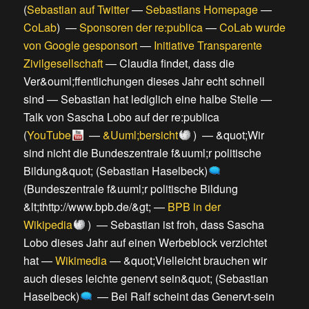
(
Sebastian auf Twitter
—
Sebastians Homepage
—
CoLab
) —
Sponsoren der re:publica
—
CoLab wurde
von Google gesponsort
—
Initiative Transparente
Zivilgesellschaft
—
Claudia findet, dass die
Ver&ouml;ffentlichungen dieses Jahr echt schnell
sind
—
Sebastian hat lediglich eine halbe Stelle
—
Talk von Sascha Lobo auf der re:publica
(
YouTube
—
&Uuml;bersicht
) —
&quot;Wir
sind nicht die Bundeszentrale f&uuml;r politische
Bildung&quot; (Sebastian Haselbeck)
(
Bundeszentrale f&uuml;r politische Bildung
&lt;thttp://www.bpb.de/&gt;
—
BPB in der
Wikipedia
) —
Sebastian ist froh, dass Sascha
Lobo dieses Jahr auf einen Werbeblock verzichtet
hat
—
Wikimedia
—
&quot;Vielleicht brauchen wir
auch dieses leichte genervt sein&quot; (Sebastian
Haselbeck)
—
Bei Ralf scheint das Genervt-sein