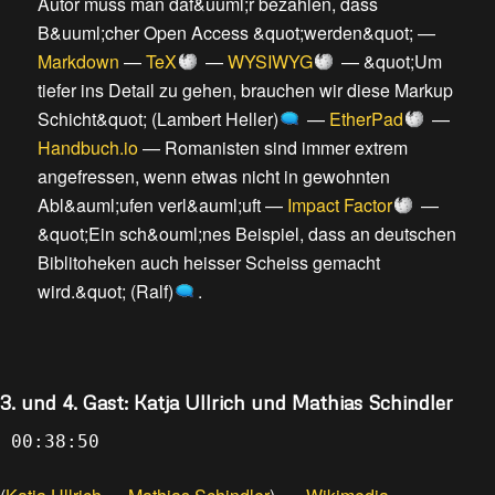
Autor muss man daf&uuml;r bezahlen, dass
B&uuml;cher Open Access &quot;werden&quot;
—
Markdown
—
TeX
—
WYSIWYG
—
&quot;Um
tiefer ins Detail zu gehen, brauchen wir diese Markup
Schicht&quot; (Lambert Heller)
—
EtherPad
—
Handbuch.io
—
Romanisten sind immer extrem
angefressen, wenn etwas nicht in gewohnten
Abl&auml;ufen verl&auml;uft
—
Impact Factor
—
&quot;Ein sch&ouml;nes Beispiel, dass an deutschen
Biblitoheken auch heisser Scheiss gemacht
wird.&quot; (Ralf)
.
3. und 4. Gast: Katja Ullrich und Mathias Schindler
00:38:50