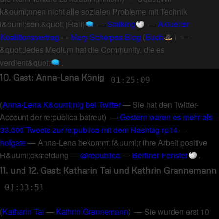
k&ouml;nnen nicht alle sozialen Probleme mit Technik
l&ouml;sen.&quot; (Ralf)
—
Stalking
—
Aktueller
Koalitionsvertrag
—
Mary Scherpes Blog
(
Buch
) —
&quot;Jedes Medium hat die Community, die es
verdient&quot;
.
10. Gast: Anna-Lena König
01:25:09
(
Anna-Lena K&ouml;nig bei Twitter
—
Sie hat den Twitter-
Account der re:publica betreut
) —
Gestern waren es mehr als
33.000 Tweets zur re:publica mit dem Hashtag rp14
—
hofgate
—
Anna-Lena bekommt f&uuml;r ihre Arbeit positive
R&uuml;ckmeldung
—
@republica
—
Berliner Fenster
.
11. und 12. Gast: Katharin Tai und Kathrin Grannemann
01:33:51
(
Katharin Tai
—
Kathrin Grannemann
) —
Sie wurden erst 10