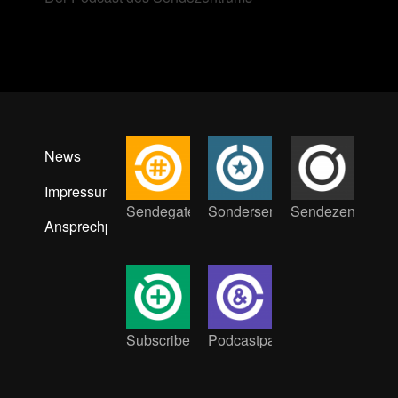
News
Impressum
Sendegate
Sondersendung
Sendezentrum
Ansprechpartner:innen
Subscribe
Podcastpat:innen