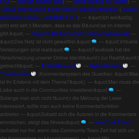
FAZ
—
Teresas privater blog
) —
Ingrid Brodnig bei Twitter
) —
Tessas Talk: Burnout &amp; Broken Comment Culture
(
Broken
Comment Culture - Let&#039;s fix it
) —
&quot;Ich wei&szlig;
jetzt erst seit 3 Monaten, dass es das B&ouml;se im Internet
gibt.&quot;
—
Blog von Meike Rensch-Bergner auf stern.de
—
&quot;Das Netz ist nicht gewaltfrei.&quot;
—
&quot;Virtuelle
Verletzungen sind real&quot;
—
&quot;Facebook hat die
Verschmelzung unserer Online-Identit&auml;t zur Realit&auml;t
gebracht&quot;
—
Activist Burnout
—
Cyber-Bullying
—
The Guardian
(
Kommentarsystem des Guardian: &quot;Was
ist Ihr Erlebnis mit dem Thema?&quot;
) —
&quot;Man muss die
Liebe auch in die Communities investieren&quot;
—
Solange man sich nicht f&uuml;r die Meinung der Leser
interessiert, sollte man auch keine Kommentarfunktion
anbieten
—
&quot;Sobald sich die Autoren in die Kommentare
einmischen, steigt das Niveau&quot;
—
New York Times
(
schaltet nur frei, wenn das Community-Team Zeit hat sich um
die Kommentare zu k&uuml;mmern
) —
&quot;Wir