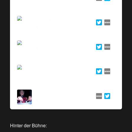
Anna-Lena
König
Katharin Tai
Kathrin
Grannemann
Jenny-Louise
Becker
Hinter der Bühne: