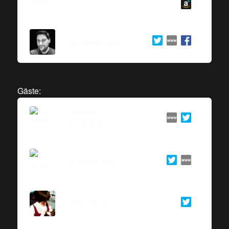
Ralf Stockmann
Gäste:
Sebastian
Haselbeck
Lambert Heller
Katja Ullrich