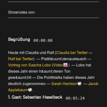
Shownotes von:
Begrüßung
00:00:00
Heute mit Claudia und Ralf
(
Claudia bei Twitter
—
Ralf bei Twitter
) —
Plattit&uuml;denaustausch
—
Vortrag von Sascha Lobo
(
Video
) —
Lobo hat
dieses Jahr einen h&auml;rteren Ton
gew&auml;hlt
—
Die Politiktalks haben dieses Jahr
deutlich zugenommen
—
Sarah Harrison
—
Jacob
Applebaum
.
1. Gast: Sebastian Haselbeck
00:05:24