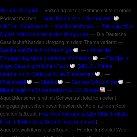
Thomas Wiegold
—
Vorschlag mit der Stimme sollte er einen
Podcast machen
—
Sein Thema ist die Bundeswehr
—
CRE184 Bundeswehr
—
Sascha Stoltenow
—
Talk &quot;Die
Digital Natives ziehen in den Krieg&quot;
—
Die Deutsche
Gesellschaft hat den Umgang mit dem Thema verlernt
—
Sascha war Fallschirmj&auml;ger
—
und bei der
Propagandagruppe (operative Information)
—
PsyOps im
Angel-S&auml;chsischen Raum
(
MISLE - Marine
Information for Safety and Law Enforcement
) —
Rheinmetall
—
Gladius
—
Samwer Br&uuml;der
—
Miami Dolphins Cheerleaders vs. U.S. Troops
—
&quot;Menschen sind mit Schwerkraft total kompetent
umgegangen, schon bevor Newton der Apfel auf den Kopf
gefallen ist&quot;
(
Fazit des Vortrags: Letzter Slide &ndash;
Kind im Fadenkreuz &ndash; was darf man?
) —
&quot;Gewaltdienstleister&quot;
—
Frieden im Social Web
—