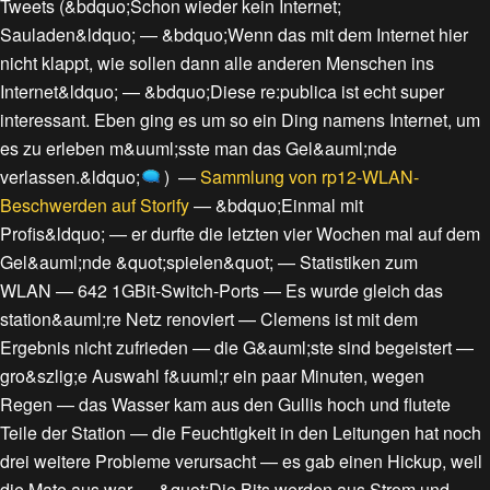
Tweets
(
&bdquo;Schon wieder kein Internet;
Sauladen&ldquo;
—
&bdquo;Wenn das mit dem Internet hier
nicht klappt, wie sollen dann alle anderen Menschen ins
Internet&ldquo;
—
&bdquo;Diese re:publica ist echt super
interessant. Eben ging es um so ein Ding namens Internet, um
es zu erleben m&uuml;sste man das Gel&auml;nde
verlassen.&ldquo;
) —
Sammlung von rp12-WLAN-
Beschwerden auf Storify
—
&bdquo;Einmal mit
Profis&ldquo;
—
er durfte die letzten vier Wochen mal auf dem
Gel&auml;nde &quot;spielen&quot;
—
Statistiken zum
WLAN
—
642 1GBit-Switch-Ports
—
Es wurde gleich das
station&auml;re Netz renoviert
—
Clemens ist mit dem
Ergebnis nicht zufrieden
—
die G&auml;ste sind begeistert
—
gro&szlig;e Auswahl f&uuml;r ein paar Minuten, wegen
Regen
—
das Wasser kam aus den Gullis hoch und flutete
Teile der Station
—
die Feuchtigkeit in den Leitungen hat noch
drei weitere Probleme verursacht
—
es gab einen Hickup, weil
die Mate aus war
—
&quot;Die Bits werden aus Strom und