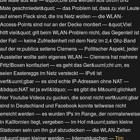
Mate geschmiedet&quot;
—
das Problem ist, dass zu viel Leute
auf einem Fleck sind, die ins Netz wollen
—
die WLAN-
Access-Points sind nur an der Decke montiert
—
&quot;Viel
hilft viel&quot; gilt beim WLAN-Problem nicht, das Gegenteil ist
der Fall
—
keine Zufriedenheit mit dem Netz im 2,4 Ghz-Band
auf der re:publica seitens Clemens
—
Politischer Aspekt, jeder
Aussteller wollte sein eigenes WLAN
—
Clemens hat mehrere
Fritz!Boxen konfisziert
—
es geht das Ger&uuml;cht um, es
seien Eastereggs im Netz versteckt
—
IPv6 ist
verf&uuml;gbar
—
es sind echte IP-Adressen ohne NAT
—
&bdquo;NAT ist ja evil&ldquo;
—
es gibt die M&ouml;glichkeit
hier Youtube-Videos zu gucken, die sonst nicht verf&uuml;gbar
sind in Deutschland und Facebook konnte teilweise nicht
erreicht werden
—
es wurden IPs im Range, der normalerweise
in Kalifornien liegt, vergeben
—
im Hof m&uuml;ssten kleine
Stationen sein um ihn gut abzudecken
—
die WLAN-Zellen
m&uuml;ssen kleiner werden
—
Internetduschen
—
Tim