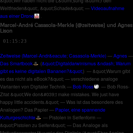
&quot;Wir haben nicht die L&ouml;sung f&uuml;r den
Weltfrieden&quot;, &quot;Schade&quot;
—
Videoaufnahme
aus einer Drone
.
Marcel-André Casasola-Merkle (@zeitweise) und Agnes
Lison
01:15:23
Zeitweise (Marcel-Andr&eacute; Casasola-Merkle)
—
Agnes
—
Das Smartbook
(
&quot;Digitaldarwinismus &ndash; Warum
gibt es keine digitalen Bananen?&quot;
) —
&quot;Warum gibt
es das nicht als eBook?&quot;
—
verschiedene analoge
Varianten von Digitaler Technik
—
Bob Ross
—
Bob Ross-
Zitat &quot;We don&#039;t make mistakes. We just have
happy little accidents.&quot;
—
Was ist das besondere des
Analogen? Das Papier
—
Papier, eine spannende
Kulturgeschichte
—
Pistolen in Seifenform
—
&quot;Pistolen zu Seifen&quot;
—
Das Analoge als
Motivationsmotor f&uuml;r das Digitale
(
&quot;Eher Analog