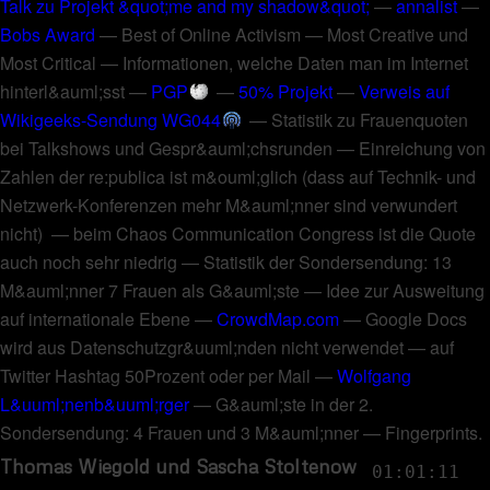
Talk zu Projekt &quot;me and my shadow&quot;
—
annalist
—
Bobs Award
—
Best of Online Activism
—
Most Creative und
Most Critical
—
Informationen, welche Daten man im Internet
hinterl&auml;sst
—
PGP
—
50% Projekt
—
Verweis auf
Wikigeeks-Sendung WG044
—
Statistik zu Frauenquoten
bei Talkshows und Gespr&auml;chsrunden
—
Einreichung von
Zahlen der re:publica ist m&ouml;glich
(
dass auf Technik- und
Netzwerk-Konferenzen mehr M&auml;nner sind verwundert
nicht
) —
beim Chaos Communication Congress ist die Quote
auch noch sehr niedrig
—
Statistik der Sondersendung: 13
M&auml;nner 7 Frauen als G&auml;ste
—
Idee zur Ausweitung
auf internationale Ebene
—
CrowdMap.com
—
Google Docs
wird aus Datenschutzgr&uuml;nden nicht verwendet
—
auf
Twitter Hashtag 50Prozent oder per Mail
—
Wolfgang
L&uuml;nenb&uuml;rger
—
G&auml;ste in der 2.
Sondersendung: 4 Frauen und 3 M&auml;nner
—
Fingerprints
.
Thomas Wiegold und Sascha Stoltenow
01:01:11