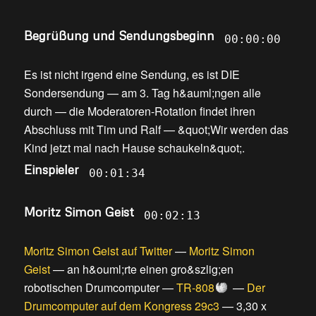
Begrüßung und Sendungsbeginn
00:00:00
Es ist nicht irgend eine Sendung, es ist DIE
Sondersendung
—
am 3. Tag h&auml;ngen alle
durch
—
die Moderatoren-Rotation findet ihren
Abschluss mit Tim und Ralf
—
&quot;Wir werden das
Kind jetzt mal nach Hause schaukeln&quot;
.
Einspieler
00:01:34
Moritz Simon Geist
00:02:13
Moritz Simon Geist auf Twitter
—
Moritz Simon
Geist
—
an h&ouml;rte einen gro&szlig;en
robotischen Drumcomputer
—
TR-808
—
Der
Drumcomputer auf dem Kongress 29c3
—
3,30 x