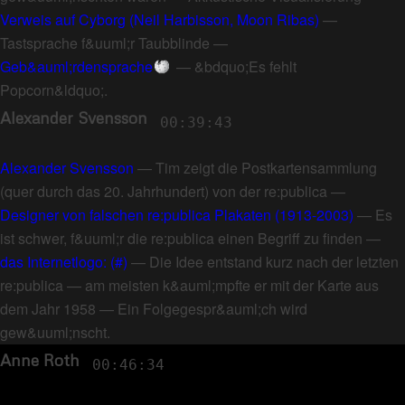
Verweis auf Cyborg (Neil Harbisson, Moon Ribas)
—
Tastsprache f&uuml;r Taubblinde
—
Geb&auml;rdensprache
—
&bdquo;Es fehlt
Popcorn&ldquo;
.
Alexander Svensson
00:39:43
Alexander Svensson
—
Tim zeigt die Postkartensammlung
(quer durch das 20. Jahrhundert) von der re:publica
—
Designer von falschen re:publica Plakaten (1913-2003)
—
Es
ist schwer, f&uuml;r die re:publica einen Begriff zu finden
—
das Internetlogo: (#)
—
Die Idee entstand kurz nach der letzten
re:publica
—
am meisten k&auml;mpfte er mit der Karte aus
dem Jahr 1958
—
Ein Folgegespr&auml;ch wird
gew&uuml;nscht
.
Anne Roth
00:46:34