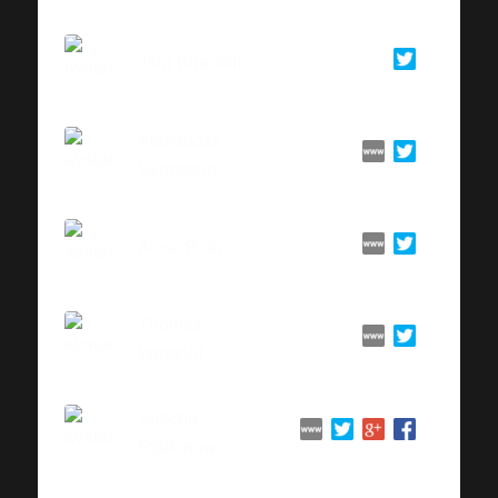
Jörg Blumtritt
Alexander
Svensson
Anne Roth
Thomas
Wiegold
Sascha
Stoltenow