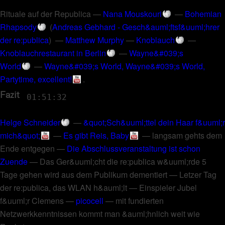
Rituale auf der Republica
—
Nana Mouskouri
—
Bohemian
Rhapsody
(
Andreas Gebhard - Gesch&auml;ftsf&uuml;hrer
der re:publica
) —
Matthew Murphy
—
Knoblauch
—
Knoblauchrestaurant in Berlin
—
Wayne&#039;s
World
—
Wayne&#039;s World, Wayne&#039;s World,
Partytime, excellent!
.
Fazit
01:51:32
Helge Schneider
—
&quot;Sch&uuml;ttel dein Haar f&uuml;r
mich&quot;
—
Es gibt Reis, Baby
—
langsam gehts dem
Ende entgegen
—
Die Abschlussveranstaltung ist schon
Zuende
—
Das Ger&uuml;cht die re:publica w&uuml;rde 5
Tage gehen wird aus dem Publikum dementiert
—
Letzer Tag
der re:publica, das WLAN h&auml;lt
—
Einspieler Jubel
f&uuml;r Clemens
—
picocell
—
mit fundierten
Netzwerkkenntnissen kommt man &auml;hnlich weit wie