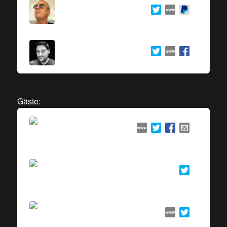
Tim Pritlove
Ralf Stockmann
Gäste:
Moritz Simon
Geist
Clemens
Schrimpe
Benedikt Köhler