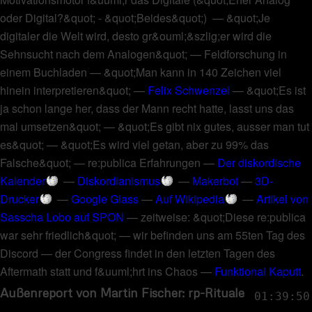
oder Digital?&quot; - &quot;Beides&quot;
) —
&quot;Je
digitaler die Welt wird, desto gr&ouml;&szlig;er wird die
Sehnsucht nach dem Analogen&quot;
—
Feldforschung in
einem Buchladen
—
&quot;Man kann in 140 Zeichen viel
hinein interpretieren&quot;
—
Felix Schwenzel
—
&quot;Es ist
ja schon lange her, dass der Mann recht hatte, lasst uns das
mal umsetzen&quot;
—
&quot;Es gibt nix gutes, ausser man tut
es&quot;
—
&quot;Es wird viel getan, aber zu 99% das
Falsche&quot;
—
re:publica Erfahrungen
—
Der diskordische
Kalender
—
Diskordianismus
—
Makerbot
—
3D-
Drucker
—
Google Glass
—
Auf Wikipedia
—
Artikel von
Sasscha Lobo auf SPON
—
zeitweise: &quot;Diese re:publica
war sehr friedlich&quot;
—
wir befinden uns am 55ten Tag des
Discord
—
der Congress findet in den letzten Tagen des
Aftermath statt und f&uuml;hrt ins Chaos
—
Funktional Kaputt
.
Außenreport von Martin Fischer: rp-Rituale
01:39:50