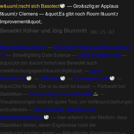
w&uuml;nscht sich Basotect
—
Gro&szlig;er Applaus
f&uuml;r Clemens
—
&quot;Es gibt noch Room f&uuml;r
Improvement&quot;
.
Benedikt Köhler und Jörg Blumtritt
00:25:47
Benedikt K&ouml;hler
—
Benedikts Vortrag auf der re:publica
13
—
Streetfighting Data Science
—
Joerg Blumtritt ist da
—
&quot;Ich bin &auml;hnlich wie Benedikt auch
marktfoschungsgesch&auml;digt&quot;
—
Agile
Entwicklung
—
A/B-Tests
—
Schweigespirale
—
&quot;Die Noelle. Die is nu auch tot.&quot;
—
Farbwahl bei
Statistiken
—
So l&uuml;gt man mit Statistik
—
Visualisierungen sind ein gutes Tool, um Verf&auml;lschungen
aufzudecken
—
Ben Goldacre Statistiker aus
Gro&szlig;britannien
—
man erkennt in der Medizin, dass
Statistiken fehlen, deren Ergebnisse nicht die
gew&uuml;nschten waren
—
Akkustische Visualisierung
—