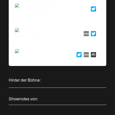
Marcel-André
Casasola
Merkle
Agnes Lison
Martin Fischer
Hinter der Bühne:
Shownotes von: