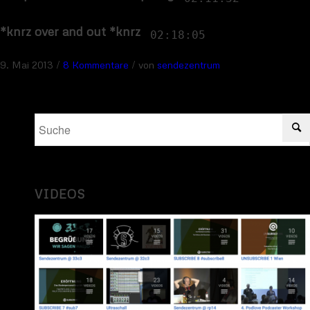
*knrz over and out *knrz
02:18:05
/
/
9. Mai 2013
8 Kommentare
von
sendezentrum
VIDEOS