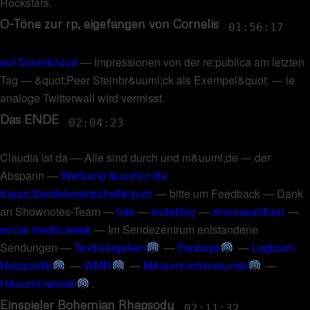
Rockstars
.
O-Töne zur rp, eigefangen von Cornelis
01:56:17
auf Soundcloud
—
Impressionen von der re:publica am letzten
Tag
—
&quot;Peer Steinbr&uuml;ck als Exempel&quot;
—
ie
analoge Twitterwall wird vermisst
.
Das ENDE
02:04:23
Claudia ist da
—
Alle sind durch und m&uuml;de
—
der
Abspann
—
Werbung f&uuml;r die
&quot;Sendebereitschaft&quot;
—
bitte um Feedback
—
Dank
an Shownotes-Team
—
luto
—
evitabley
—
simonwaldherr
—
social media week
—
Im Sendezentrum entstandene
Sendungen
—
Textilvergehen
—
Fanboys
—
Logbuch
Netzpolitik
—
WMR
—
M&auml;rchenstunde
—
H&ouml;rweide
.
Einspieler Bohemian Rhapsody
02:11:32