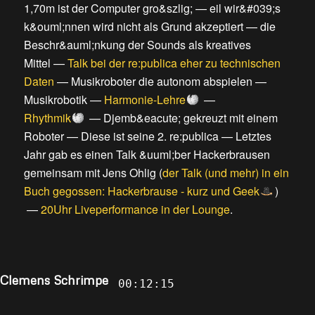
1,70m ist der Computer gro&szlig;
—
eil wir&#039;s
k&ouml;nnen wird nicht als Grund akzeptiert
—
die
Beschr&auml;nkung der Sounds als kreatives
Mittel
—
Talk bei der re:publica eher zu technischen
Daten
—
Musikroboter die autonom abspielen
—
Musikrobotik
—
Harmonie-Lehre
—
Rhythmik
—
Djemb&eacute; gekreuzt mit einem
Roboter
—
Diese ist seine 2. re:publica
—
Letztes
Jahr gab es einen Talk &uuml;ber Hackerbrausen
gemeinsam mit Jens Ohlig
(
der Talk (und mehr) in ein
Buch gegossen: Hackerbrause - kurz und Geek
)
—
20Uhr Liveperformance in der Lounge
.
Clemens Schrimpe
00:12:15