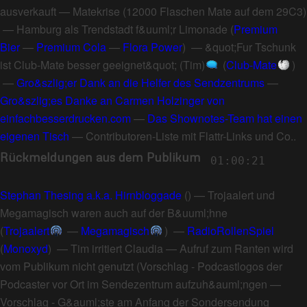
ausverkauft
—
Matekrise
(
12000 Flaschen Mate auf dem 29C3
)
—
Hamburg als Trendstadt f&uuml;r Limonade
(
Premium
Bier
—
Premium Cola
—
Flora Power
) —
&quot;Fur Tschunk
ist Club-Mate besser geeignet&quot; (Tim)
(
Club-Mate
)
—
Gro&szlig;er Dank an die Helfer des Sendzentrums
—
Gro&szlig;es Danke an Carmen Holzinger von
einfachbesserdrucken.com
—
Das Shownotes-Team hat einen
eigenen Tisch
—
Contributoren-Liste mit Flattr-Links und Co.
.
Rückmeldungen aus dem Publikum
01:00:21
Stephan Thesing a.k.a. Hirnbloggade
() —
Trojaalert und
Megamagisch waren auch auf der B&uuml;hne
(
Trojaalert
—
Megamagisch
) —
RadioRollenSpiel
(
Monoxyd
) —
Tim irritiert Claudia
—
Aufruf zum Ranten wird
vom Publikum nicht genutzt
(
Vorschlag - Podcastlogos der
Podcaster vor Ort im Sendezentrum aufzuh&auml;ngen
—
Vorschlag - G&auml;ste am Anfang der Sondersendung