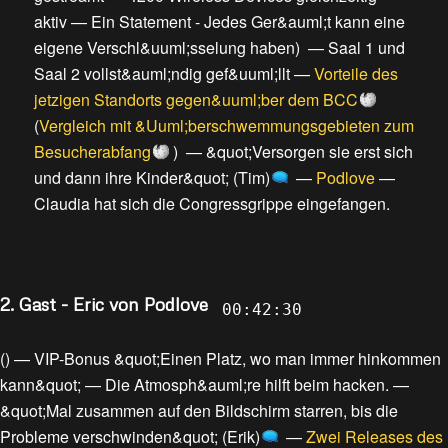
aktiv
—
Ein Statement - Jedes Ger&auml;t kann eine
eigene Verschl&uuml;sselung haben
) —
Saal 1 und
Saal 2 vollst&auml;ndig gef&uuml;llt
—
Vorteile des
jetzigen Standorts gegen&uuml;ber dem BCC
(
Vergleich mit &Uuml;berschwemmungsgebieten zum
Besucherabfang
) —
&quot;Versorgen sie erst sich
und dann ihre Kinder&quot; (Tim)
—
Podlove
—
Claudia hat sich die Congressgrippe eingefangen
.
2. Gast - Eric von Podlove
00:42:30
() —
VIP-Bonus &quot;Einen Platz, wo man immer hinkommen
kann&quot;
—
Die Atmosph&auml;re hilft beim hacken.
—
&quot;Mal zusammen auf den Bildschirm starren, bis die
Probleme verschwinden&quot; (Erik)
—
Zwei Releases des