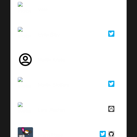
Vale
Evita Bley
Martin Kruse
Martin Stoffers
Lars Jitschin
Frank Hase