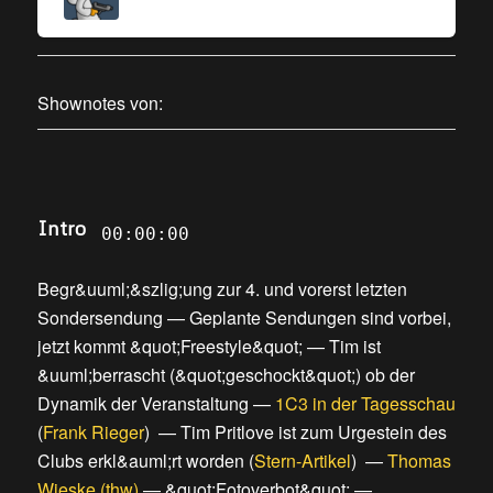
Shownotes von:
Intro
00:00:00
Begr&uuml;&szlig;ung zur 4. und vorerst letzten
Sondersendung
—
Geplante Sendungen sind vorbei,
jetzt kommt &quot;Freestyle&quot;
—
Tim ist
&uuml;berrascht (&quot;geschockt&quot;) ob der
Dynamik der Veranstaltung
—
1C3 in der Tagesschau
(
Frank Rieger
) —
Tim Pritlove ist zum Urgestein des
Clubs erkl&auml;rt worden
(
Stern-Artikel
) —
Thomas
Wieske (thw)
—
&quot;Fotoverbot&quot;
—