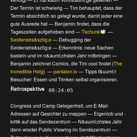
Der Termin ist schwierig
—
Tim behauptet, dass der
Termin absichtlich so gelegt wurde, damit jeder eine
gute Ausrede hat
—
Benjamin findet, dass die
Tageszeiten aufgehoben sind
—
Tschunk
—
Seidenstra&szlig;e
—
Debugging der
Seidenstra&szlig;e
—
Erkenntnis: neue Sachen
basteln und im n&auml;chsten Jahr mitbringen
—
Benjamin zeichnet Comics, die Tim cool findet
(
The
Incredible Holg
) —
pantalon.tv
—
Tipps f&uuml;r
Besucher: Essen und Trinken selbst organisieren
.
Retrospektive
00:24:05
Congress und Camp Gelegenheit, um E-Mail-
Adressen auf Gesichter zu mappen
—
Eigenlob und -
kritik auf das Sendezentrum
—
N&auml;chstes Jahr
dann wieder Public Viewing im Sendezentrum
—