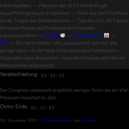
bekanntgeben
) —
F&uuml;r den 31C3 Sende-Engel
&quot;Pritangel&quot; einspannen
—
Dank aus dem Publikum
an die Truppe des Sendezentrums
—
Tipp f&uuml;r die Pampa:
Kongress-Videos als Filmabend den Freunden
pr&auml;sentieren
—
C-Base
—
Opening Event
—
Falk
—
Tim hat im letzten Jahr gesp&uuml;rt, wie sich alle
gefragt haben, ob der neue Veranstaltungsort funktioniert
—
Faszination einer Besucherin, dass der Kongress sich wie ein
Wohnzimmer anf&uuml;hlt
.
Verabschiedung
01:16:15
Der Congress verbraucht angeblich weniger Strom als ein Vier-
Personen-Haushalt im Jahr.
.
Outro Ende
01:17:43
/
/
30. Dezember 2013
10 Kommentare
von
rstockm