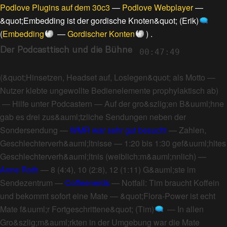
Podlove Plugins auf dem 30c3
—
Podlove Webplayer
—
&quot;Embedding ist der gordische Knoten&quot; (Erik)
(
Embedding
—
Gordischer Konten
) .
Der Podcasttisch und die Bühne
00:47:49
(
&quot;Hinsetzen, Headset auf, Loslegen&quot; als Motto
—
Nutzer klebte ungewollte Bedienelemente prophylaktisch ab
)
—
Hilfe unter Podcastern
—
Auf der gro&szlig;en B&uuml;hne
gab es drei zus&auml;tzliche Sendungen neben der
Sondersendung
—
WMR war sehr gut besucht
—
Zahlen,
Geschlechterverh&auml;ltnisse
—
1:20 bis 1:30 gef&uuml;hltes
Geschlechterverh&auml;ltnis (weiblich:m&auml;nnlich)
—
Anne Roth
—
8 (4:4), 10 (2:8), 12 (1:11) G&auml;ste im
Sendezentrum
—
Coffeenerds
—
Notfall: Tim braucht Koffein
und bekommt sofort eine Mate
—
&quot;Flora-Power ist echt
Mate f&uuml;r Fortgeschrittene&quot; (Tim)
—
In allen
Gro&szlig;m&auml;rkten in der Umgebung war die Mate