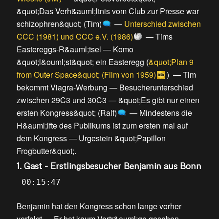
&quot;Das Verh&auml;ltnis vom Club zur Presse war
schizophren&quot; (Tim)
—
Unterschied zwischen
CCC (1981) und CCC e.V. (1986)
—
Tims
Eastereggs-R&auml;tsel
—
Komo
&quot;l&ouml;st&quot; ein Easteregg
(
&quot;Plan 9
from Outer Space&quot; (Film von 1959)
) —
Tim
bekommt Viagra-Werbung
—
Besucherunterschied
zwischen 29C3 und 30C3
—
&quot;Es gibt nur einen
ersten Kongress&quot; (Ralf)
—
Mindestens die
H&auml;lfte des Publikums ist zum ersten mal auf
dem Kongress
—
Urgestein &quot;Papillon
Frogbutter&quot;
.
1. Gast - Erstlingsbesucher Benjamin aus Bonn
00:15:47
Benjamin hat den Kongress schon lange vorher
verfolgt
—
Er hat kaum Vortr&auml;ge gesehen
—