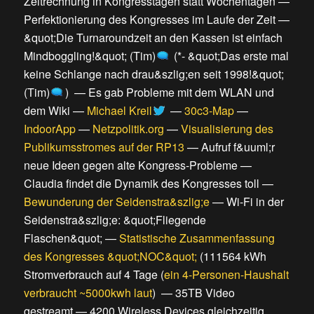
Zeitrechnung in Kongresstagen statt Wochentagen
—
Perfektionierung des Kongresses im Laufe der Zeit
—
&quot;Die Turnaroundzeit an den Kassen ist einfach
Mindboggling!&quot; (Tim)
(
*- &quot;Das erste mal
keine Schlange nach drau&szlig;en seit 1998!&quot;
(Tim)
) —
Es gab Probleme mit dem WLAN und
dem Wiki
—
Michael Kreil
—
30c3-Map
—
IndoorApp
—
Netzpolitik.org
—
Visualisierung des
Publikumsstromes auf der RP13
—
Aufruf f&uuml;r
neue Ideen gegen alte Kongress-Probleme
—
Claudia findet die Dynamik des Kongresses toll
—
Bewunderung der Seidenstra&szlig;e
—
Wi-Fi in der
Seidenstra&szlig;e: &quot;Fliegende
Flaschen&quot;
—
Statistische Zusammenfassung
des Kongresses &quot;NOC&quot;
(
111564 kWh
Stromverbrauch auf 4 Tage
(
ein 4-Personen-Haushalt
verbraucht ~5000kwh laut
) —
35TB Video
gestreamt
—
4200 Wireless Devices gleichzeitig