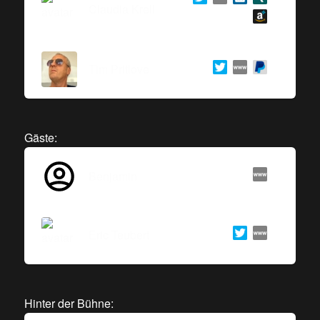
Claudia Krell
Tim Pritlove
Gäste:
Benjamin
Eric Teubert
Hinter der Bühne: