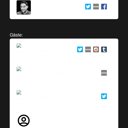
Ralf Stockmann
Gäste:
Evelyn Schubert
Sascha Ludwig
fightling
Georg