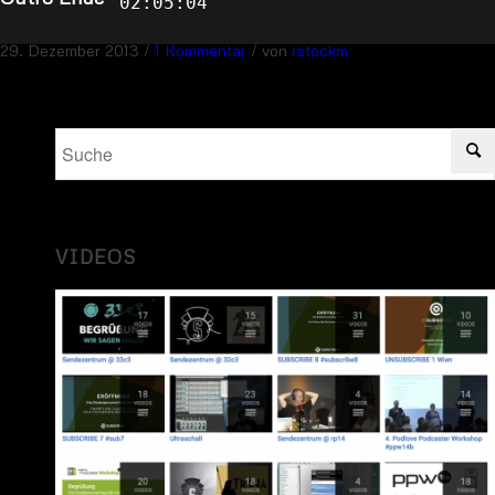
02:05:04
/
/
29. Dezember 2013
1 Kommentar
von
rstockm
VIDEOS