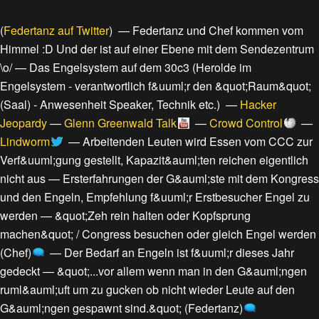
(
Federtanz auf Twitter
) —
Federtanz und Chef kommen vom
Himmel :D Und der ist auf einer Ebene mit dem Sendezentrum
\o/
—
Das Engelsystem auf dem 30c3
(
Herolde im
Engelsystem - verantwortlich f&uuml;r den &quot;Raum&quot;
(Saal) - Anwesenheit Speaker, Technik etc.
) —
Hacker
Jeopardy
—
Glenn Greenwald Talk
—
Crowd Control
—
Lindworm
—
Arbeitenden Leuten wird Essen vom CCC zur
Verf&uuml;gung gestellt, Kapazit&auml;ten reichen eigentlich
nicht aus
—
Ersterfahrungen der G&auml;ste mit dem Kongress
und den Engeln, Empfehlung f&uuml;r Erstbesucher Engel zu
werden
—
&quot;Zeh rein halten oder Kopfsprung
machen&quot; / Congress besuchen oder gleich Engel werden
(Chef)
—
Der Bedarf an Engeln ist f&uuml;r dieses Jahr
gedeckt
—
&quot;...vor allem wenn man in den G&auml;ngen
ruml&auml;uft um zu gucken ob nicht wieder Leute auf den
G&auml;ngen gespawnt sind.&quot; (Federtanz)