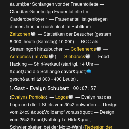
&uuml;ber Schlangen vor der Frauentoilette
—
Claudias Geheimtipp Frauentoilette im -
Garderobenfoyer 1
—
Frauenanteil ist gestiegen
dieses Jahr, nur noch nicht im Publikum
—
Zeitzonen
—
Statistiken der Besucher (gestern
8.000, heute (Samstag) 10.000)
—
BCC als
Streamingort hinzubuchen
—
Coffeenerds
—
Aeropress
(
im Wiki
) —
Siebdruck
—
Food
Hacking
—
Shirt-Verkauf
(
start tgl. 14 Uhr
—
&quot;Und die Schlange davor&quot;
—
gesch&auml;tzt 300 - 400 Leute
) .
1. Gast - Evelyn Schubert
00:07:57
(
Evelyns Portfolio
) —
Logos
—
Evelyn hat das
Logo und die T-Shirts vom 30c3 entworfen
—
Design
vom 24c3 &quot;Volldampf voraus&quot;
—
Design
vom 25c3 &quot;Nothing To Hide&quot;
—
Schwierigkeiten bei der Motto-Wahl
(
Redesign der