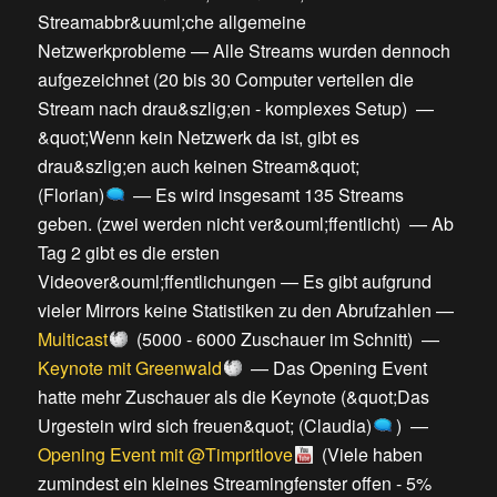
Streamabbr&uuml;che allgemeine
Netzwerkprobleme
—
Alle Streams wurden dennoch
aufgezeichnet
(
20 bis 30 Computer verteilen die
Stream nach drau&szlig;en - komplexes Setup
) —
&quot;Wenn kein Netzwerk da ist, gibt es
drau&szlig;en auch keinen Stream&quot;
(Florian)
—
Es wird insgesamt 135 Streams
geben.
(
zwei werden nicht ver&ouml;ffentlicht
) —
Ab
Tag 2 gibt es die ersten
Videover&ouml;ffentlichungen
—
Es gibt aufgrund
vieler Mirrors keine Statistiken zu den Abrufzahlen
—
Multicast
(
5000 - 6000 Zuschauer im Schnitt
) —
Keynote mit Greenwald
—
Das Opening Event
hatte mehr Zuschauer als die Keynote
(
&quot;Das
Urgestein wird sich freuen&quot; (Claudia)
) —
Opening Event mit @Timpritlove
(
Viele haben
zumindest ein kleines Streamingfenster offen - 5%