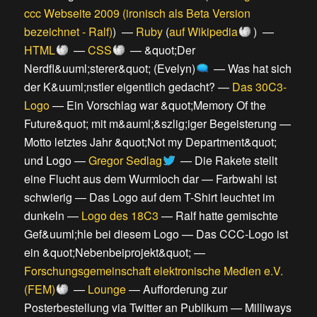
ccc Webseite 2009 (ironisch als Beta Version
bezeichnet - Ralf)
) —
Ruby
(
auf Wikipedia
) —
HTML
—
CSS
—
&quot;Der
Nerdfl&uuml;sterer&quot; (Evelyn)
—
Was hat sich
der K&uuml;nstler eigentlich gedacht?
—
Das 30C3-
Logo
—
Ein Vorschlag war &quot;Memory Of the
Future&quot; mit m&auml;&szlig;iger Begeisterung
—
Motto letztes Jahr &quot;Not my Department&quot;
und Logo
—
Gregor Sedlag
—
Die Rakete stellt
eine Flucht aus dem Wurmloch dar
—
Farbwahl ist
schwierig
—
Das Logo auf dem T-Shirt leuchtet im
dunkeln
—
Logo des 18C3
—
Ralf hatte gemischte
Gef&uuml;hle bei diesem Logo
—
Das CCC-Logo ist
ein &quot;Nebenbeiprojekt&quot;
—
Forschungsgemeinschaft elektronische Medien e.V.
(FEM)
—
Lounge
—
Aufforderung zur
Posterbestellung via Twitter an Publikum
—
Milliways