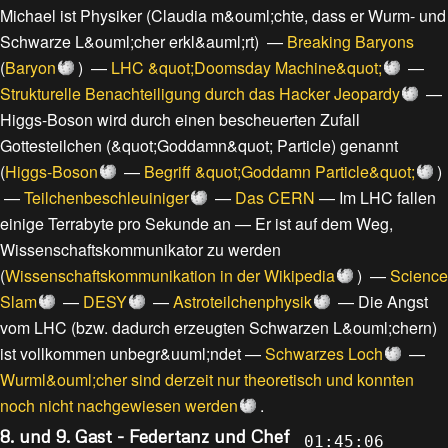
Michael ist Physiker
(
Claudia m&ouml;chte, dass er Wurm- und
Schwarze L&ouml;cher erkl&auml;rt
) —
Breaking Baryons
(
Baryon
) —
LHC &quot;Doomsday Machine&quot;
—
Strukturelle Benachteiligung durch das Hacker Jeopardy
—
Higgs-Boson wird durch einen bescheuerten Zufall
Gottesteilchen (&quot;Goddamn&quot; Particle) genannt
(
Higgs-Boson
—
Begriff &quot;Goddamn Particle&quot;
)
—
Teilchenbeschleuiniger
—
Das CERN
—
Im LHC fallen
einige Terrabyte pro Sekunde an
—
Er ist auf dem Weg,
Wissenschaftskommunikator zu werden
(
Wissenschaftskommunikation in der Wikipedia
) —
Science
Slam
—
DESY
—
Astroteilchenphysik
—
Die Angst
vom LHC (bzw. dadurch erzeugten Schwarzen L&ouml;chern)
ist vollkommen unbegr&uuml;ndet
—
Schwarzes Loch
—
Wurml&ouml;cher sind derzeit nur theoretisch und konnten
noch nicht nachgewiesen werden
.
8. und 9. Gast - Federtanz und Chef
01:45:06