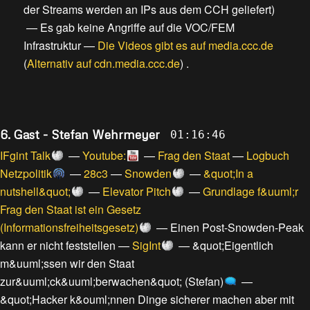
der Streams werden an IPs aus dem CCH geliefert
)
—
Es gab keine Angriffe auf die VOC/FEM
Infrastruktur
—
Die Videos gibt es auf media.ccc.de
(
Alternativ auf cdn.media.ccc.de
) .
6. Gast - Stefan Wehrmeyer
01:16:46
IFgint Talk
—
Youtube:
—
Frag den Staat
—
Logbuch
Netzpolitik
—
28c3
—
Snowden
—
&quot;In a
nutshell&quot;
—
Elevator Pitch
—
Grundlage f&uuml;r
Frag den Staat ist ein Gesetz
(Informationsfreiheitsgesetz)
—
Einen Post-Snowden-Peak
kann er nicht feststellen
—
SigInt
—
&quot;Eigentlich
m&uuml;ssen wir den Staat
zur&uuml;ck&uuml;berwachen&quot; (Stefan)
—
&quot;Hacker k&ouml;nnen Dinge sicherer machen aber mit