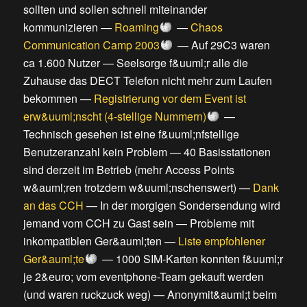
sollten und sollen schnell miteinander
kommunizieren
—
Roaming
—
Chaos
Communication Camp 2003
—
Auf 29C3 waren
ca 1.600 Nutzer
—
Seelsorge f&uuml;r alle die
Zuhause das DECT Telefon nicht mehr zum Laufen
bekommen
—
Registrierung vor dem Event ist
erw&uuml;nscht (4-stellige Nummern)
—
Technisch gesehen ist eine f&uuml;nfstellige
Benutzeranzahl kein Problem
—
40 Basisstationen
sind derzeit im Betrieb (mehr Access Points
w&auml;ren trotzdem w&uuml;nschenswert)
—
Dank
an das CCH
—
In der morgigen Sondersendung wird
jemand vom CCH zu Gast sein
—
Probleme mit
inkompatiblen Ger&auml;ten
—
Liste empfohlener
Ger&auml;te
—
1000 SIM-Karten konnten f&uuml;r
je 2&euro; vom eventphone-Team gekauft werden
(und waren ruckzuck weg)
—
Anonymit&auml;t beim