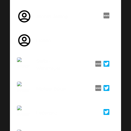
Jannes Jeising
Florian
Stefan
Wehrmeyer
Michael Büker
Federtanz