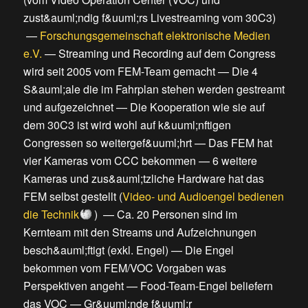
zust&auml;ndig f&uuml;rs Livestreaming vom 30C3
)
—
Forschungsgemeinschaft elektronische Medien
e.V.
—
Streaming und Recording auf dem Congress
wird seit 2005 vom FEM-Team gemacht
—
Die 4
S&auml;ale die im Fahrplan stehen werden gestreamt
und aufgezeichnet
—
Die Kooperation wie sie auf
dem 30C3 ist wird wohl auf k&uuml;nftigen
Congressen so weitergef&uuml;hrt
—
Das FEM hat
vier Kameras vom CCC bekommen
—
6 weitere
Kameras und zus&auml;tzliche Hardware hat das
FEM selbst gestellt
(
Video- und Audioengel bedienen
die Technik
) —
Ca. 20 Personen sind im
Kernteam mit den Streams und Aufzeichnungen
besch&auml;ftigt (exkl. Engel)
—
Die Engel
bekommen vom FEM/VOC Vorgaben was
Perspektiven angeht
—
Food-Team-Engel beliefern
das VOC
—
Gr&uuml;nde f&uuml;r