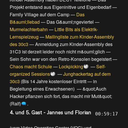
Projekt entstand aus Eigeninitive und Eigenbedarf
—
Family Village auf dem Camp
—
Das
B&auml;llebad
—
Das G&auml;ngeviertel
—
Murmelachterbahn
—
Little Bits als Elektrik-
Lernspielzeug
—
Mailingliste zum Kinder-Assembly
des 30c3
—
Anmeldung zum Kinder-Assembly des
31C3 ist derzeit leider noch nicht m&ouml;glich
—
Sein Sohn war von den Retro-Konsolen begeistert
—
Chaos macht Schule
—
Lockpicking
—
Self-
organized Sessions
—
Junghackertag auf dem
30c3
(
Bis 14 Jahre kostenloser Eintritt
—
in
Begleitung eines Erwachsenen
) —
&quot;Auch
Hacker pflanzen sich fort, das macht mir Mut&quot;
(Ralf)
.
4. und 5. Gast - Jannes und Florian
00:59:17
(
vom Video Operation Center (VOC) und