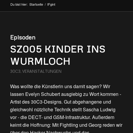
Du bist hier:
Startseite
/
IFgint
Episoden
SZ005 KINDER INS
WURMLOCH
30C3
,
VERANSTALTUNGEN
Was wollte die Künstlerin uns damit sagen? Wir
lassen Evelyn Schubert ausgiebig zu Wort kommen -
Artist des 30C3-Designs. Gut abgehangene und
gleichwohl nützliche Technik stellt Sascha Ludwig
vor - die DECT- und GSM-Infrastruktur. Außerdem
keimt die Hoffnung: Mit Fightling und Georg reden wir
über den Hacker-Nachwuchs und das