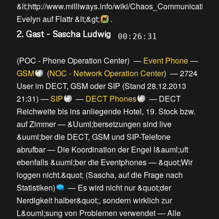
&lt;http://www.milliways.info/wiki/Chaos_Communicatio
Evelyn auf Flattr &lt;&gt;
.
2. Gast - Sascha Ludwig
00:26:31
(
POC - Phone Operation Center
) —
Event Phone
—
GSM
(
NOC - Network Operation Center
) —
2724
User im DECT, GSM oder SIP (Stand 28.12.2013
21:31)
—
SIP
—
DECT Phones
—
DECT
Reichweite bis ins anliegende Hotel, 19. Stock bzw.
auf Zimmer
—
&Uuml;bersetzungen sind live
&uuml;ber die DECT, GSM und SIP-Telefone
abrufbar
—
Die Koordination der Engel l&auml;uft
ebenfalls &uuml;ber die Eventphones
—
&quot;Wir
loggen nicht.&quot; (Sascha, auf die Frage nach
Statistiken)
—
Es wird nicht nur &quot;der
Nerdigkeit halber&quot;, sondern wirklich zur
L&ouml;sung von Problemen verwendet
—
Alle