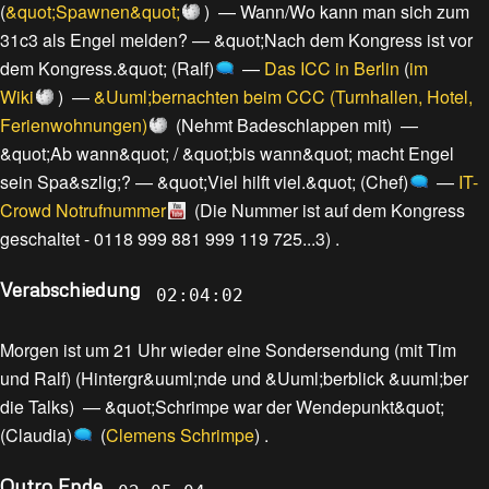
(
&quot;Spawnen&quot;
) —
Wann/Wo kann man sich zum
31c3 als Engel melden?
—
&quot;Nach dem Kongress ist vor
dem Kongress.&quot; (Ralf)
—
Das ICC in Berlin
(
im
Wiki
) —
&Uuml;bernachten beim CCC (Turnhallen, Hotel,
Ferienwohnungen)
(
Nehmt Badeschlappen mit
) —
&quot;Ab wann&quot; / &quot;bis wann&quot; macht Engel
sein Spa&szlig;?
—
&quot;Viel hilft viel.&quot; (Chef)
—
IT-
Crowd Notrufnummer
(
Die Nummer ist auf dem Kongress
geschaltet - 0118 999 881 999 119 725...3
) .
Verabschiedung
02:04:02
Morgen ist um 21 Uhr wieder eine Sondersendung (mit Tim
und Ralf)
(
Hintergr&uuml;nde und &Uuml;berblick &uuml;ber
die Talks
) —
&quot;Schrimpe war der Wendepunkt&quot;
(Claudia)
(
Clemens Schrimpe
) .
Outro Ende