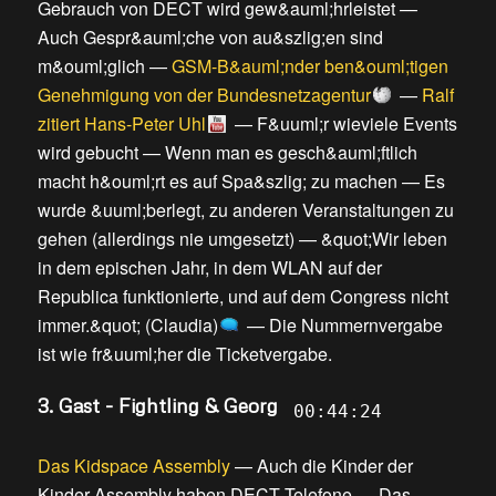
Gebrauch von DECT wird gew&auml;hrleistet
—
Auch Gespr&auml;che von au&szlig;en sind
m&ouml;glich
—
GSM-B&auml;nder ben&ouml;tigen
Genehmigung von der Bundesnetzagentur
—
Ralf
zitiert Hans-Peter Uhl
—
F&uuml;r wieviele Events
wird gebucht
—
Wenn man es gesch&auml;ftlich
macht h&ouml;rt es auf Spa&szlig; zu machen
—
Es
wurde &uuml;berlegt, zu anderen Veranstaltungen zu
gehen (allerdings nie umgesetzt)
—
&quot;Wir leben
in dem epischen Jahr, in dem WLAN auf der
Republica funktionierte, und auf dem Congress nicht
immer.&quot; (Claudia)
—
Die Nummernvergabe
ist wie fr&uuml;her die Ticketvergabe
.
3. Gast - Fightling & Georg
00:44:24
Das Kidspace Assembly
—
Auch die Kinder der
Kinder Assembly haben DECT Telefone
—
Das