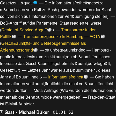
Gesetzen...&quot;
—
Die Informationsfreiheitsgesetze
m&uuml;ssen von Pull zu Push gewandelt werden
(
der Staat
soll von sich aus Informationen zur Verf&uuml;gung stellen
) —
DoS-Angriff auf die Parlamente, Staat reagiert teilweise
(
Denial-of-Service-Angriff
) —
Transparenz in der
Politik
—
Transparenzgesetze in Hamburg
—
ACTA
(
Gesch&auml;fts- und Betriebsgeheimnisse als
Ablehnungsgrund
—
oft unbegr&uuml;nded
—
Hamburg -
public interest tests (um zu kl&auml;ren ob &ouml;ffentliches
Interesse das Gesch&auml;ftsgeheimnis &uuml;berwiegt)&lt;
Gesetz?#r
) —
Letztes Jahr war er auf B&uuml;hne 1, dieses
Jahr auf B&uuml;hne 6
—
Informationsfreiheit
—
Sie haben
Informationen ver&ouml;ffentlicht, die nicht ver&ouml;ffentlicht
werden durften
—
Meta-Anfrage (Wie wurden die Informationen
innerhalb der Beh&ouml;rde weitergegeben)
—
Frag-den-Staat
ist E-Mail-Anbieter
.
7. Gast - Michael Büker
01:31:52