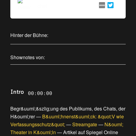
chef
Hinter der Bühne:
Shownotes von:
Intro
00:00:00
Begr&uuml;&szlig;ung des Publikums, des Chats, der
H&ouml;rer
—
B&uuml;hnenst&uuml;ck: &quot;V wie
Verfassungsschutz&quot;
—
Streamgate
—
N&ouml;
Theater in K&ouml;ln
—
Artikel auf Spiegel Online