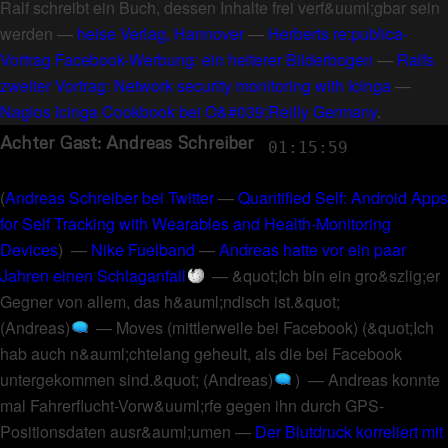
Ralf schreibt ein Buch, dessen Inhalte frei verf&uuml;gbar sein
werden
—
heise Verlag, Hannover
—
Herberts re:publica-
Vortrag Facebook-Werbung: ein heiterer Bilderbogen
—
Ralfs
zweiter Vortrag: Network security monitoring with Icinga
—
Nagios Icinga Cookbook bei O&#039;Reilly Germany
.
Achter Gast: Andreas Schreiber
01:15:59
(
Andreas Schreiber bei Twitter
—
Quantified Self: Android Apps
for Self Tracking with Wearables and Health-Monitoring
Devices
) —
Nike Fuelband
—
Andreas hatte vor ein paar
Jahren einen Schlaganfall
—
&quot;Ich bin ein gro&szlig;er
Gegner von allem, das h&auml;ndisch ist.&quot;
(Andreas)
—
Moves (mittlerweile bei Facebook)
(
&quot;Ich
hab auch n&auml;chtelang geheult, als die bei Facebook
untergekommen sind.&quot; (Andreas)
) —
Andreas konnte
mal Fahrerflucht-Vorw&uuml;rfe gegen ihn durch GPS-
Positionsdaten ausr&auml;umen
—
Der Blutdruck korreliert mit