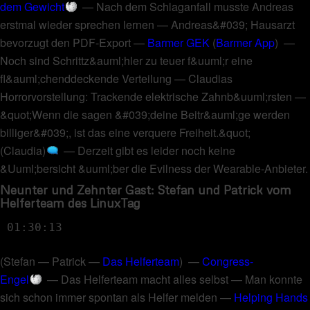
dem Gewicht
—
Nach dem Schlaganfall musste Andreas
erstmal wieder sprechen lernen
—
Andreas&#039; Hausarzt
bevorzugt den PDF-Export
—
Barmer GEK
(
Barmer App
) —
Noch sind Schrittz&auml;hler zu teuer f&uuml;r eine
fl&auml;chenddeckende Verteilung
—
Claudias
Horrorvorstellung: Trackende elektrische Zahnb&uuml;rsten
—
&quot;Wenn die sagen &#039;deine Beitr&auml;ge werden
billiger&#039;, ist das eine verquere Freiheit.&quot;
(Claudia)
—
Derzeit gibt es leider noch keine
&Uuml;bersicht &uuml;ber die Evilness der Wearable-Anbieter
.
Neunter und Zehnter Gast: Stefan und Patrick vom
Helferteam des LinuxTag
01:30:13
(
Stefan
—
Patrick
—
Das Helferteam
) —
Congress-
Engel
—
Das Helferteam macht alles selbst
—
Man konnte
sich schon immer spontan als Helfer melden
—
Helping Hands