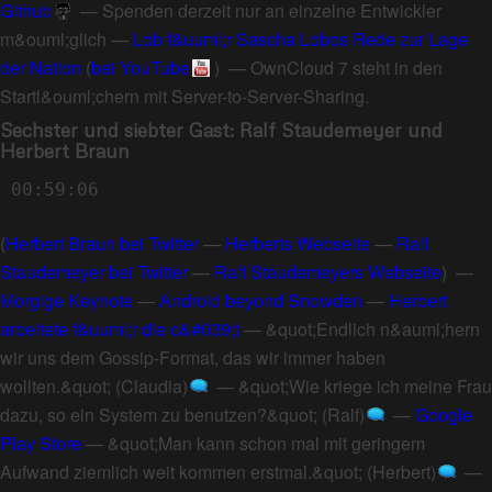
Github
—
Spenden derzeit nur an einzelne Entwickler
m&ouml;glich
—
Lob f&uuml;r Sascha Lobos Rede zur Lage
der Nation
(
bei YouTube
) —
OwnCloud 7 steht in den
Startl&ouml;chern mit Server-to-Server-Sharing
.
Sechster und siebter Gast: Ralf Staudemeyer und
Herbert Braun
00:59:06
(
Herbert Braun bei Twitter
—
Herberts Webseite
—
Ralf
Staudemeyer bei Twitter
—
Ralf Staudemeyers Webseite
) —
Morgige Keynote
—
Android beyond Snowden
—
Herbert
arbeitete f&uuml;r die c&#039;t
—
&quot;Endlich n&auml;hern
wir uns dem Gossip-Format, das wir immer haben
wollten.&quot; (Claudia)
—
&quot;Wie kriege ich meine Frau
dazu, so ein System zu benutzen?&quot; (Ralf)
—
Google
Play Store
—
&quot;Man kann schon mal mit geringem
Aufwand ziemlich weit kommen erstmal.&quot; (Herbert)
—