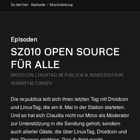
Du bist hier:
Startseite
/
Einschränkung
Episoden
SZ010 OPEN SOURCE
FÜR ALLE
DROIDCON
,
LINUXTAG
,
RE:PUBLICA 14
,
SENDEZENTRUM
,
VERANSTALTUNGEN
Die re:publica teilt sich ihren letzten Tag mit Droidcon
und LinuxTag, die am 8. Mai in der Station starteten.
Und so hat sich Claudia nicht nur Mirco als Moderator
zur Unterstützung in die Sendung geholt, sondern
auch allerlei Gäste, die über LinuxTag, Droidcon und
ihre Themen erzählen. Den Auftakt macht