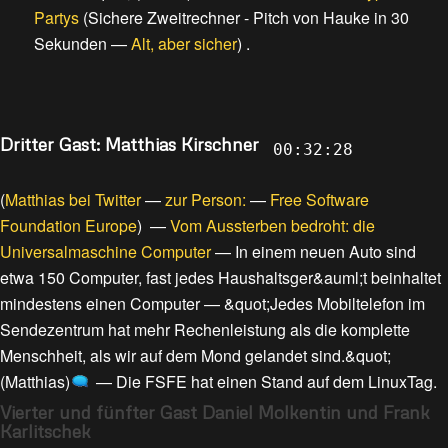
Partys
(
Sichere Zweitrechner - Pitch von Hauke in 30
Sekunden
—
Alt, aber sicher
) .
Dritter Gast: Matthias Kirschner
00:32:28
(
Matthias bei Twitter
—
zur Person:
—
Free Software
Foundation Europe
) —
Vom Aussterben bedroht: die
Universalmaschine Computer
—
In einem neuen Auto sind
etwa 150 Computer, fast jedes Haushaltsger&auml;t beinhaltet
mindestens einen Computer
—
&quot;Jedes Mobiltelefon im
Sendezentrum hat mehr Rechenleistung als die komplette
Menschheit, als wir auf dem Mond gelandet sind.&quot;
(Matthias)
—
Die FSFE hat einen Stand auf dem LinuxTag
.
Vierter und fünfter Gast Daniel Molkentin und Frank
Karlitschek