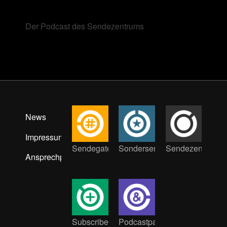
Der Podcast des Sendezentrums
News
Impressum
Sendegate
Sondersendung
Sendezentrum
Ansprechpartner:innen
Subscribe
Podcastpat:innen