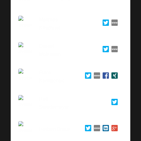
Matthias
Kirschner
Daniel
Molkentin
Frank
Karlitschek
Ralf
Staudemeyer
Herbert Braun