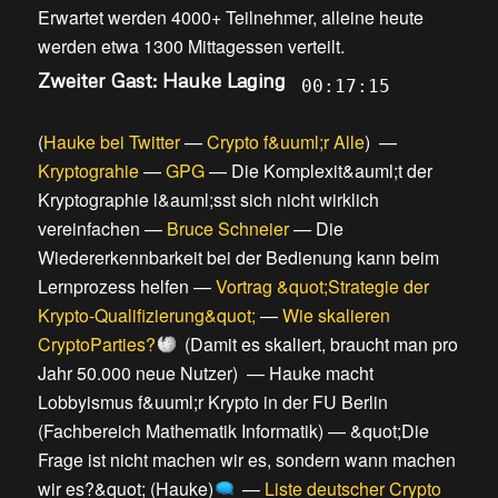
Erwartet werden 4000+ Teilnehmer, alleine heute
werden etwa 1300 Mittagessen verteilt
.
Zweiter Gast: Hauke Laging
00:17:15
(
Hauke bei Twitter
—
Crypto f&uuml;r Alle
) —
Kryptograhie
—
GPG
—
Die Komplexit&auml;t der
Kryptographie l&auml;sst sich nicht wirklich
vereinfachen
—
Bruce Schneier
—
Die
Wiedererkennbarkeit bei der Bedienung kann beim
Lernprozess helfen
—
Vortrag &quot;Strategie der
Krypto-Qualifizierung&quot;
—
Wie skalieren
CryptoParties?
(
Damit es skaliert, braucht man pro
Jahr 50.000 neue Nutzer
) —
Hauke macht
Lobbyismus f&uuml;r Krypto in der FU Berlin
(Fachbereich Mathematik Informatik)
—
&quot;Die
Frage ist nicht machen wir es, sondern wann machen
wir es?&quot; (Hauke)
—
Liste deutscher Crypto