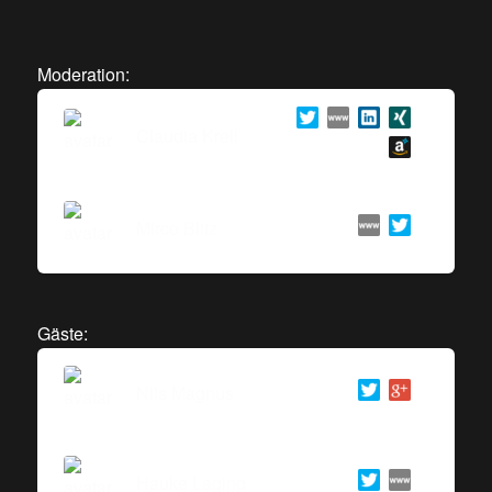
Moderation:
Claudia Krell
Mirco Blitz
Gäste:
Nils Magnus
Hauke Laging