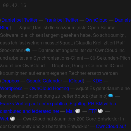
00:42:16
(
Daniel bei Twitter
—
Frank bei Twitter
—
OwnCloud
—
Daniels
Blog
) —
&quot;Das ist die sch&ouml;nste Open-Source-
Software, die ich seit langem gesehen habe. So sch&ouml;n,
dass ich fast weinen musste!&quot; (Claudia Krell zitiert Ralf
Stockmann)
—
Danimo ist angestellter der OwnCloud Inc
und arbeitet am Synchronisations-Client
—
30-Sekunden-Pitch
&uuml;ber OwnCloud
—
Dropbox, Google Calender, iCloud
k&ouml;nnen auf einem eigenen Rechner ersetzt werden
(
Dropbox
—
Google Calender
—
iCloud
) —
KDE
—
Wordpress
—
OwnCloud Hosting
—
&quot;Es geht darum eine
kompetente Entscheidung zu treffen&quot; (danimo)
—
Franks Vortrag auf der re:publica: Fighting PRISM with a
distributed and federated net
—
Mail
—
FTP
—
Web
—
OwnCloud hat &uuml;ber 200 Core-Entwickler in
der Community und 20 bezahlte Entwickler
—
OwnCloud auf