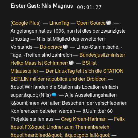
Erster Gast: Nils Magnus
00:01:27
(
Google Plus
) —
LinuxTag
—
Open Source
—
Angefangen hat es 1996, nun ist dies der zwanzigste
Linuxtag
—
Nils ist Mitglied des erweiterten
Vorstands
—
Do-ocracy
—
Linux-Stammtische, -
Tage, -Treffen sind zahlreich
—
Bundesjustizminister
Heiko Maas ist Schirmherr
—
BSI ist
Mitaussteller
—
Der LinuxTag teilt sich die STATION
BERLIN mit der re:publica und der Droidcon
—
&quot;Wir fanden die Station als Location einfach
super.&quot; (Nils)
—
Alle Ausstellungshallen
k&ouml;nnen von allen Besuchern der verschiedenen
Konferenzen betreten werden
—
&Uuml;ber 60
Projekte stellen aus
—
Greg Kroah-Hartman
—
Felix
&quot;FX&quot; Lindner zum Themenbereich
&quot;heartbleed&quot;, &quot;goto fail&quot;
—