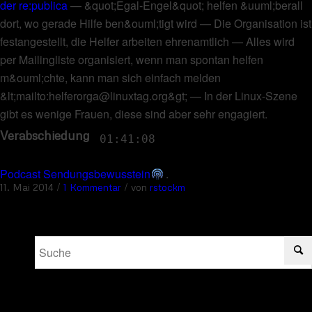
der re:publica
—
&quot;Egal-Engel&quot; helfen &uuml;berall
dort, wo gerade Hilfe ben&ouml;tigt wird
—
Die Organisation ist
festangestellt, die Helfer arbeiten ehrenamtlich
—
Alles wird
per Mailingliste organisiert, wenn man spontan helfen
m&ouml;chte, kann man sich einfach melden
&lt;mailto:helferorga@linuxtag.org&gt;
—
In der Linux-Szene
gibt es wenige Frauen, diese sind aber sehr engagiert
.
Verabschiedung
01:41:08
Podcast Sendungsbewusstein
.
/
/
11. Mai 2014
1 Kommentar
von
rstockm