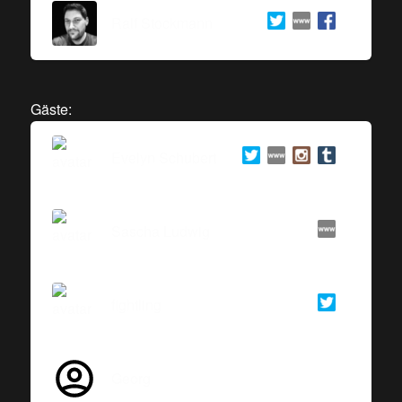
Ralf Stockmann
Gäste:
Evelyn Schubert
Sascha Ludwig
fightling
Georg