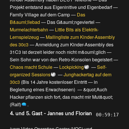
Projekt entstand aus Eigeninitive und Eigenbedarf
—
Family Village auf dem Camp
—
Das
B&auml;llebad
—
Das G&auml;ngeviertel
—
Murmelachterbahn
—
Little Bits als Elektrik-
Lernspielzeug
—
Mailingliste zum Kinder-Assembly
des 30c3
—
Anmeldung zum Kinder-Assembly des
31C3 ist derzeit leider noch nicht m&ouml;glich
—
Sein Sohn war von den Retro-Konsolen begeistert
—
Chaos macht Schule
—
Lockpicking
—
Self-
organized Sessions
—
Junghackertag auf dem
30c3
(
Bis 14 Jahre kostenloser Eintritt
—
in
Begleitung eines Erwachsenen
) —
&quot;Auch
Hacker pflanzen sich fort, das macht mir Mut&quot;
(Ralf)
.
4. und 5. Gast - Jannes und Florian
00:59:17
(
vom Video Operation Center (VOC) und