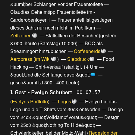
&uuml;ber Schlangen vor der Frauentoilette
—
Claudias Geheimtipp Frauentoilette im -
Garderobenfoyer 1
—
Frauenanteil ist gestiegen
dieses Jahr, nur noch nicht im Publikum
—
Zeitzonen
—
Statistiken der Besucher (gestern
8.000, heute (Samstag) 10.000)
—
BCC als
Streamingort hinzubuchen
—
Coffeenerds
—
Aeropress
(
im Wiki
) —
Siebdruck
—
Food
Hacking
—
Shirt-Verkauf
(
start tgl. 14 Uhr
—
&quot;Und die Schlange davor&quot;
—
gesch&auml;tzt 300 - 400 Leute
) .
1. Gast - Evelyn Schubert
00:07:57
(
Evelyns Portfolio
) —
Logos
—
Evelyn hat das
Logo und die T-Shirts vom 30c3 entworfen
—
Design
vom 24c3 &quot;Volldampf voraus&quot;
—
Design
vom 25c3 &quot;Nothing To Hide&quot;
—
Schwierigkeiten bei der Motto-Wahl
(
Redesign der