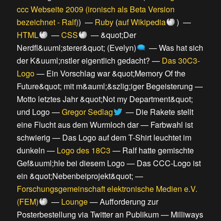
ccc Webseite 2009 (ironisch als Beta Version
bezeichnet - Ralf)
) —
Ruby
(
auf Wikipedia
) —
HTML
—
CSS
—
&quot;Der
Nerdfl&uuml;sterer&quot; (Evelyn)
—
Was hat sich
der K&uuml;nstler eigentlich gedacht?
—
Das 30C3-
Logo
—
Ein Vorschlag war &quot;Memory Of the
Future&quot; mit m&auml;&szlig;iger Begeisterung
—
Motto letztes Jahr &quot;Not my Department&quot;
und Logo
—
Gregor Sedlag
—
Die Rakete stellt
eine Flucht aus dem Wurmloch dar
—
Farbwahl ist
schwierig
—
Das Logo auf dem T-Shirt leuchtet im
dunkeln
—
Logo des 18C3
—
Ralf hatte gemischte
Gef&uuml;hle bei diesem Logo
—
Das CCC-Logo ist
ein &quot;Nebenbeiprojekt&quot;
—
Forschungsgemeinschaft elektronische Medien e.V.
(FEM)
—
Lounge
—
Aufforderung zur
Posterbestellung via Twitter an Publikum
—
Milliways