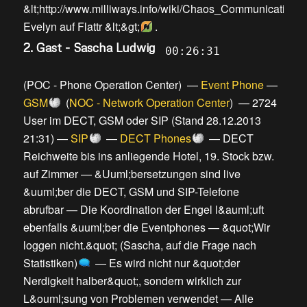
&lt;http://www.milliways.info/wiki/Chaos_Communicatio
Evelyn auf Flattr &lt;&gt;
.
2. Gast - Sascha Ludwig
00:26:31
(
POC - Phone Operation Center
) —
Event Phone
—
GSM
(
NOC - Network Operation Center
) —
2724
User im DECT, GSM oder SIP (Stand 28.12.2013
21:31)
—
SIP
—
DECT Phones
—
DECT
Reichweite bis ins anliegende Hotel, 19. Stock bzw.
auf Zimmer
—
&Uuml;bersetzungen sind live
&uuml;ber die DECT, GSM und SIP-Telefone
abrufbar
—
Die Koordination der Engel l&auml;uft
ebenfalls &uuml;ber die Eventphones
—
&quot;Wir
loggen nicht.&quot; (Sascha, auf die Frage nach
Statistiken)
—
Es wird nicht nur &quot;der
Nerdigkeit halber&quot;, sondern wirklich zur
L&ouml;sung von Problemen verwendet
—
Alle