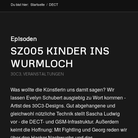
Du bist hier:
Startseite
/
DECT
Episoden
SZ005 KINDER INS
WURMLOCH
30C3
,
VERANSTALTUNGEN
Was wollte die Künstlerin uns damit sagen? Wir
lassen Evelyn Schubert ausgiebig zu Wort kommen -
Artist des 30C3-Designs. Gut abgehangene und
gleichwohl nützliche Technik stellt Sascha Ludwig
vor - die DECT- und GSM-Infrastruktur. Außerdem
keimt die Hoffnung: Mit Fightling und Georg reden wir
über den Hacker-Nachwuchs und das