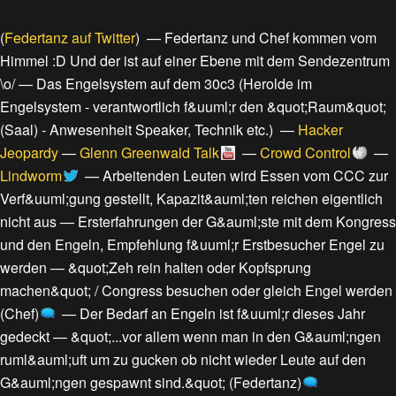
(
Federtanz auf Twitter
) —
Federtanz und Chef kommen vom
Himmel :D Und der ist auf einer Ebene mit dem Sendezentrum
\o/
—
Das Engelsystem auf dem 30c3
(
Herolde im
Engelsystem - verantwortlich f&uuml;r den &quot;Raum&quot;
(Saal) - Anwesenheit Speaker, Technik etc.
) —
Hacker
Jeopardy
—
Glenn Greenwald Talk
—
Crowd Control
—
Lindworm
—
Arbeitenden Leuten wird Essen vom CCC zur
Verf&uuml;gung gestellt, Kapazit&auml;ten reichen eigentlich
nicht aus
—
Ersterfahrungen der G&auml;ste mit dem Kongress
und den Engeln, Empfehlung f&uuml;r Erstbesucher Engel zu
werden
—
&quot;Zeh rein halten oder Kopfsprung
machen&quot; / Congress besuchen oder gleich Engel werden
(Chef)
—
Der Bedarf an Engeln ist f&uuml;r dieses Jahr
gedeckt
—
&quot;...vor allem wenn man in den G&auml;ngen
ruml&auml;uft um zu gucken ob nicht wieder Leute auf den
G&auml;ngen gespawnt sind.&quot; (Federtanz)