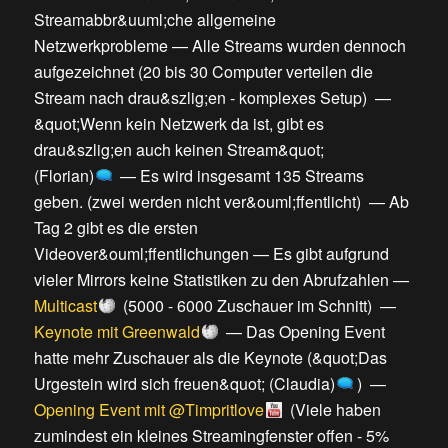
Streamabbr&uuml;che allgemeine
Netzwerkprobleme
—
Alle Streams wurden dennoch
aufgezeichnet
(
20 bis 30 Computer verteilen die
Stream nach drau&szlig;en - komplexes Setup
) —
&quot;Wenn kein Netzwerk da ist, gibt es
drau&szlig;en auch keinen Stream&quot;
(Florian)
—
Es wird insgesamt 135 Streams
geben.
(
zwei werden nicht ver&ouml;ffentlicht
) —
Ab
Tag 2 gibt es die ersten
Videover&ouml;ffentlichungen
—
Es gibt aufgrund
vieler Mirrors keine Statistiken zu den Abrufzahlen
—
Multicast
(
5000 - 6000 Zuschauer im Schnitt
) —
Keynote mit Greenwald
—
Das Opening Event
hatte mehr Zuschauer als die Keynote
(
&quot;Das
Urgestein wird sich freuen&quot; (Claudia)
) —
Opening Event mit @Timpritlove
(
Viele haben
zumindest ein kleines Streamingfenster offen - 5%