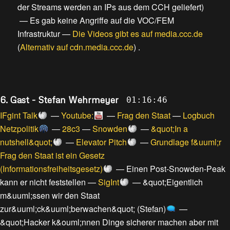
der Streams werden an IPs aus dem CCH geliefert
)
—
Es gab keine Angriffe auf die VOC/FEM
Infrastruktur
—
Die Videos gibt es auf media.ccc.de
(
Alternativ auf cdn.media.ccc.de
) .
6. Gast - Stefan Wehrmeyer
01:16:46
IFgint Talk
—
Youtube:
—
Frag den Staat
—
Logbuch
Netzpolitik
—
28c3
—
Snowden
—
&quot;In a
nutshell&quot;
—
Elevator Pitch
—
Grundlage f&uuml;r
Frag den Staat ist ein Gesetz
(Informationsfreiheitsgesetz)
—
Einen Post-Snowden-Peak
kann er nicht feststellen
—
SigInt
—
&quot;Eigentlich
m&uuml;ssen wir den Staat
zur&uuml;ck&uuml;berwachen&quot; (Stefan)
—
&quot;Hacker k&ouml;nnen Dinge sicherer machen aber mit