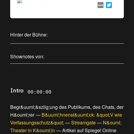
chef
Hinter der Bühne:
Shownotes von:
Intro
00:00:00
Begr&uuml;&szlig;ung des Publikums, des Chats, der
H&ouml;rer
—
B&uuml;hnenst&uuml;ck: &quot;V wie
Verfassungsschutz&quot;
—
Streamgate
—
N&ouml;
Theater in K&ouml;ln
—
Artikel auf Spiegel Online