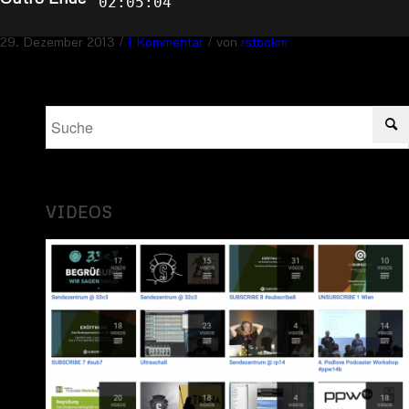
02:05:04
/
/
29. Dezember 2013
1 Kommentar
von
rstockm
VIDEOS