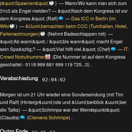
(
&quot;Spawnen&quot;
) —
Wann/Wo kann man sich zum
31c3 als Engel melden?
—
&quot;Nach dem Kongress ist vor
dem Kongress.&quot; (Ralf)
—
Das ICC in Berlin
(
im
Wiki
) —
&Uuml;bernachten beim CCC (Turnhallen, Hotel,
Ferienwohnungen)
(
Nehmt Badeschlappen mit
) —
&quot;Ab wann&quot; / &quot;bis wann&quot; macht Engel
sein Spa&szlig;?
—
&quot;Viel hilft viel.&quot; (Chef)
—
IT-
Crowd Notrufnummer
(
Die Nummer ist auf dem Kongress
geschaltet - 0118 999 881 999 119 725...3
) .
Verabschiedung
02:04:02
Morgen ist um 21 Uhr wieder eine Sondersendung (mit Tim
und Ralf)
(
Hintergr&uuml;nde und &Uuml;berblick &uuml;ber
die Talks
) —
&quot;Schrimpe war der Wendepunkt&quot;
(Claudia)
(
Clemens Schrimpe
) .
Outro Ende