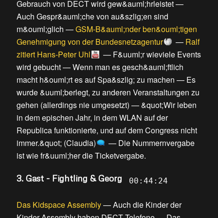
Gebrauch von DECT wird gew&auml;hrleistet
—
Auch Gespr&auml;che von au&szlig;en sind
m&ouml;glich
—
GSM-B&auml;nder ben&ouml;tigen
Genehmigung von der Bundesnetzagentur
—
Ralf
zitiert Hans-Peter Uhl
—
F&uuml;r wieviele Events
wird gebucht
—
Wenn man es gesch&auml;ftlich
macht h&ouml;rt es auf Spa&szlig; zu machen
—
Es
wurde &uuml;berlegt, zu anderen Veranstaltungen zu
gehen (allerdings nie umgesetzt)
—
&quot;Wir leben
in dem epischen Jahr, in dem WLAN auf der
Republica funktionierte, und auf dem Congress nicht
immer.&quot; (Claudia)
—
Die Nummernvergabe
ist wie fr&uuml;her die Ticketvergabe
.
3. Gast - Fightling & Georg
00:44:24
Das Kidspace Assembly
—
Auch die Kinder der
Kinder Assembly haben DECT Telefone
—
Das