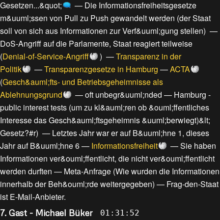
Gesetzen...&quot;
—
Die Informationsfreiheitsgesetze
m&uuml;ssen von Pull zu Push gewandelt werden
(
der Staat
soll von sich aus Informationen zur Verf&uuml;gung stellen
) —
DoS-Angriff auf die Parlamente, Staat reagiert teilweise
(
Denial-of-Service-Angriff
) —
Transparenz in der
Politik
—
Transparenzgesetze in Hamburg
—
ACTA
(
Gesch&auml;fts- und Betriebsgeheimnisse als
Ablehnungsgrund
—
oft unbegr&uuml;nded
—
Hamburg -
public interest tests (um zu kl&auml;ren ob &ouml;ffentliches
Interesse das Gesch&auml;ftsgeheimnis &uuml;berwiegt)&lt;
Gesetz?#r
) —
Letztes Jahr war er auf B&uuml;hne 1, dieses
Jahr auf B&uuml;hne 6
—
Informationsfreiheit
—
Sie haben
Informationen ver&ouml;ffentlicht, die nicht ver&ouml;ffentlicht
werden durften
—
Meta-Anfrage (Wie wurden die Informationen
innerhalb der Beh&ouml;rde weitergegeben)
—
Frag-den-Staat
ist E-Mail-Anbieter
.
7. Gast - Michael Büker
01:31:52