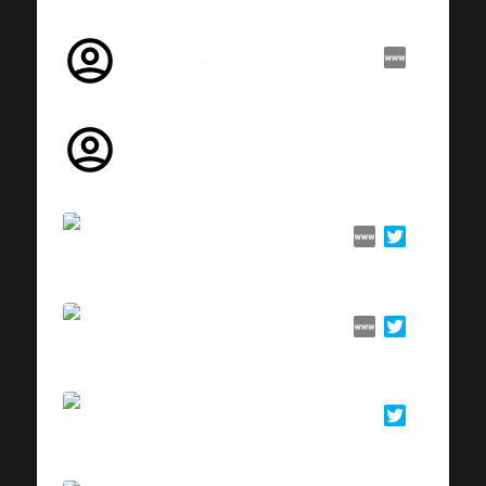
Jannes Jeising
Florian
Stefan
Wehrmeyer
Michael Büker
Federtanz