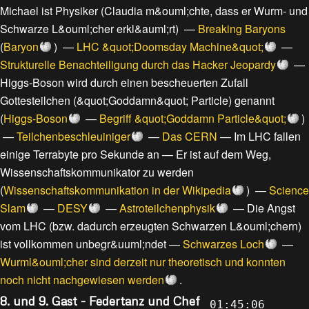
Michael ist Physiker
(
Claudia m&ouml;chte, dass er Wurm- und
Schwarze L&ouml;cher erkl&auml;rt
) —
Breaking Baryons
(
Baryon
) —
LHC &quot;Doomsday Machine&quot;
—
Strukturelle Benachteiligung durch das Hacker Jeopardy
—
Higgs-Boson wird durch einen bescheuerten Zufall
Gottesteilchen (&quot;Goddamn&quot; Particle) genannt
(
Higgs-Boson
—
Begriff &quot;Goddamn Particle&quot;
)
—
Teilchenbeschleuiniger
—
Das CERN
—
Im LHC fallen
einige Terrabyte pro Sekunde an
—
Er ist auf dem Weg,
Wissenschaftskommunikator zu werden
(
Wissenschaftskommunikation in der Wikipedia
) —
Science
Slam
—
DESY
—
Astroteilchenphysik
—
Die Angst
vom LHC (bzw. dadurch erzeugten Schwarzen L&ouml;chern)
ist vollkommen unbegr&uuml;ndet
—
Schwarzes Loch
—
Wurml&ouml;cher sind derzeit nur theoretisch und konnten
noch nicht nachgewiesen werden
.
8. und 9. Gast - Federtanz und Chef
01:45:06