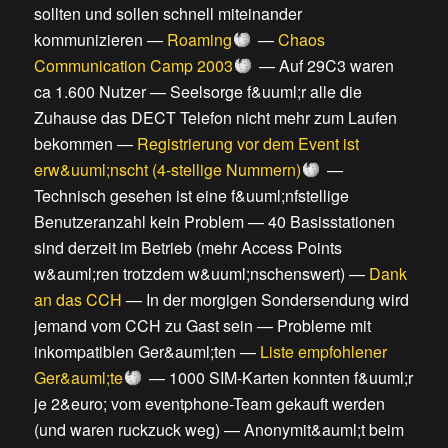
sollten und sollen schnell miteinander
kommunizieren
—
Roaming
—
Chaos
Communication Camp 2003
—
Auf 29C3 waren
ca 1.600 Nutzer
—
Seelsorge f&uuml;r alle die
Zuhause das DECT Telefon nicht mehr zum Laufen
bekommen
—
Registrierung vor dem Event ist
erw&uuml;nscht (4-stellige Nummern)
—
Technisch gesehen ist eine f&uuml;nfstellige
Benutzeranzahl kein Problem
—
40 Basisstationen
sind derzeit im Betrieb (mehr Access Points
w&auml;ren trotzdem w&uuml;nschenswert)
—
Dank
an das CCH
—
In der morgigen Sondersendung wird
jemand vom CCH zu Gast sein
—
Probleme mit
inkompatiblen Ger&auml;ten
—
Liste empfohlener
Ger&auml;te
—
1000 SIM-Karten konnten f&uuml;r
je 2&euro; vom eventphone-Team gekauft werden
(und waren ruckzuck weg)
—
Anonymit&auml;t beim