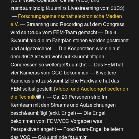
zust&auml;ndig f&uuml;rs Livestreaming vom 30C3
)
—
Forschungsgemeinschaft elektronische Medien
e.V.
—
Streaming und Recording auf dem Congress
wird seit 2005 vom FEM-Team gemacht
—
Die 4
S&auml;ale die im Fahrplan stehen werden gestreamt
und aufgezeichnet
—
Die Kooperation wie sie auf
dem 30C3 ist wird wohl auf k&uuml;nftigen
Congressen so weitergef&uuml;hrt
—
Das FEM hat
vier Kameras vom CCC bekommen
—
6 weitere
Kameras und zus&auml;tzliche Hardware hat das
FEM selbst gestellt
(
Video- und Audioengel bedienen
die Technik
) —
Ca. 20 Personen sind im
Kernteam mit den Streams und Aufzeichnungen
besch&auml;ftigt (exkl. Engel)
—
Die Engel
bekommen vom FEM/VOC Vorgaben was
Perspektiven angeht
—
Food-Team-Engel beliefern
das VOC
—
Gr&uuml;nde f&uuml;r