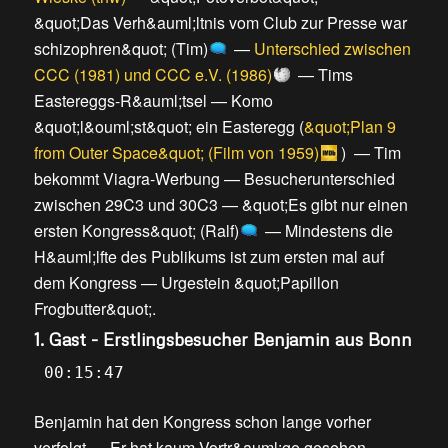
&quot;Das Verh&auml;ltnis vom Club zur Presse war
schizophren&quot; (Tim)
—
Unterschied zwischen
CCC (1981) und CCC e.V. (1986)
—
Tims
Eastereggs-R&auml;tsel
—
Komo
&quot;l&ouml;st&quot; ein Easteregg
(
&quot;Plan 9
from Outer Space&quot; (Film von 1959)
) —
Tim
bekommt Viagra-Werbung
—
Besucherunterschied
zwischen 29C3 und 30C3
—
&quot;Es gibt nur einen
ersten Kongress&quot; (Ralf)
—
Mindestens die
H&auml;lfte des Publikums ist zum ersten mal auf
dem Kongress
—
Urgestein &quot;Papillon
Frogbutter&quot;
.
1. Gast - Erstlingsbesucher Benjamin aus Bonn
00:15:47
Benjamin hat den Kongress schon lange vorher
verfolgt
—
Er hat kaum Vortr&auml;ge gesehen
—