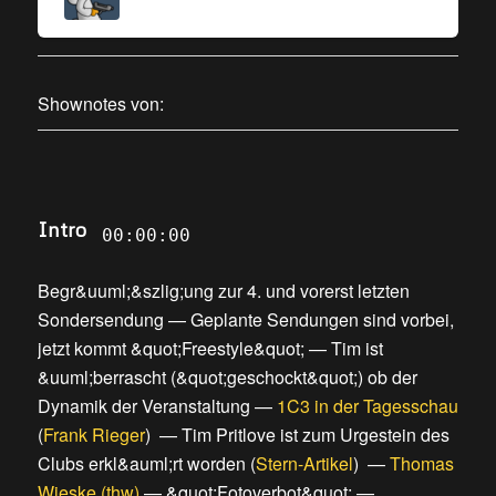
Shownotes von:
Intro
00:00:00
Begr&uuml;&szlig;ung zur 4. und vorerst letzten
Sondersendung
—
Geplante Sendungen sind vorbei,
jetzt kommt &quot;Freestyle&quot;
—
Tim ist
&uuml;berrascht (&quot;geschockt&quot;) ob der
Dynamik der Veranstaltung
—
1C3 in der Tagesschau
(
Frank Rieger
) —
Tim Pritlove ist zum Urgestein des
Clubs erkl&auml;rt worden
(
Stern-Artikel
) —
Thomas
Wieske (thw)
—
&quot;Fotoverbot&quot;
—