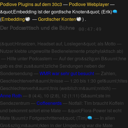
Podlove Plugins auf dem 30c3
—
Podlove Webplayer
—
&quot;Embedding ist der gordische Knoten&quot; (Erik)
(
Embedding
—
Gordischer Konten
) .
Der Podcasttisch und die Bühne
00:47:49
(
&quot;Hinsetzen, Headset auf, Loslegen&quot; als Motto
—
Nutzer klebte ungewollte Bedienelemente prophylaktisch ab
)
—
Hilfe unter Podcastern
—
Auf der gro&szlig;en B&uuml;hne
gab es drei zus&auml;tzliche Sendungen neben der
Sondersendung
—
WMR war sehr gut besucht
—
Zahlen,
Geschlechterverh&auml;ltnisse
—
1:20 bis 1:30 gef&uuml;hltes
Geschlechterverh&auml;ltnis (weiblich:m&auml;nnlich)
—
Anne Roth
—
8 (4:4), 10 (2:8), 12 (1:11) G&auml;ste im
Sendezentrum
—
Coffeenerds
—
Notfall: Tim braucht Koffein
und bekommt sofort eine Mate
—
&quot;Flora-Power ist echt
Mate f&uuml;r Fortgeschrittene&quot; (Tim)
—
In allen
Gro&szlig;m&auml;rkten in der Umgebung war die Mate