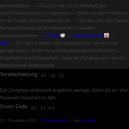
bekanntgeben
) —
F&uuml;r den 31C3 Sende-Engel
&quot;Pritangel&quot; einspannen
—
Dank aus dem Publikum
an die Truppe des Sendezentrums
—
Tipp f&uuml;r die Pampa:
Kongress-Videos als Filmabend den Freunden
pr&auml;sentieren
—
C-Base
—
Opening Event
—
Falk
—
Tim hat im letzten Jahr gesp&uuml;rt, wie sich alle
gefragt haben, ob der neue Veranstaltungsort funktioniert
—
Faszination einer Besucherin, dass der Kongress sich wie ein
Wohnzimmer anf&uuml;hlt
.
Verabschiedung
01:16:15
Der Congress verbraucht angeblich weniger Strom als ein Vier-
Personen-Haushalt im Jahr.
.
Outro Ende
01:17:43
/
/
30. Dezember 2013
10 Kommentare
von
rstockm