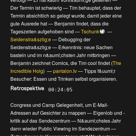
Der Termin ist schwierig
—
Tim behauptet, dass der
Termin absichtlich so gelegt wurde, damit jeder eine
gute Ausrede hat
—
Benjamin findet, dass die
Tageszeiten aufgehoben sind
—
Tschunk
—
Seidenstra&szlig;e
—
Debugging der
Seidenstra&szlig;e
—
Erkenntnis: neue Sachen
basteln und im n&auml;chsten Jahr mitbringen
—
Benjamin zeichnet Comics, die Tim cool findet
(
The
Incredible Holg
) —
pantalon.tv
—
Tipps f&uuml;r
Besucher: Essen und Trinken selbst organisieren
.
Retrospektive
00:24:05
Congress und Camp Gelegenheit, um E-Mail-
Adressen auf Gesichter zu mappen
—
Eigenlob und -
kritik auf das Sendezentrum
—
N&auml;chstes Jahr
dann wieder Public Viewing im Sendezentrum
—