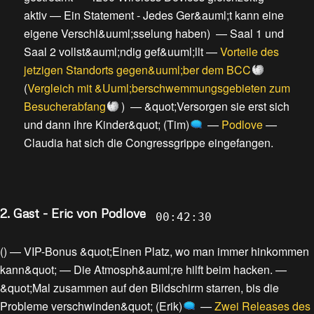
aktiv
—
Ein Statement - Jedes Ger&auml;t kann eine
eigene Verschl&uuml;sselung haben
) —
Saal 1 und
Saal 2 vollst&auml;ndig gef&uuml;llt
—
Vorteile des
jetzigen Standorts gegen&uuml;ber dem BCC
(
Vergleich mit &Uuml;berschwemmungsgebieten zum
Besucherabfang
) —
&quot;Versorgen sie erst sich
und dann ihre Kinder&quot; (Tim)
—
Podlove
—
Claudia hat sich die Congressgrippe eingefangen
.
2. Gast - Eric von Podlove
00:42:30
() —
VIP-Bonus &quot;Einen Platz, wo man immer hinkommen
kann&quot;
—
Die Atmosph&auml;re hilft beim hacken.
—
&quot;Mal zusammen auf den Bildschirm starren, bis die
Probleme verschwinden&quot; (Erik)
—
Zwei Releases des