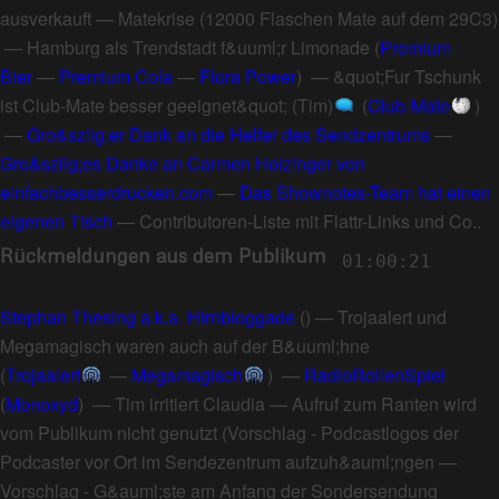
ausverkauft
—
Matekrise
(
12000 Flaschen Mate auf dem 29C3
)
—
Hamburg als Trendstadt f&uuml;r Limonade
(
Premium
Bier
—
Premium Cola
—
Flora Power
) —
&quot;Fur Tschunk
ist Club-Mate besser geeignet&quot; (Tim)
(
Club-Mate
)
—
Gro&szlig;er Dank an die Helfer des Sendzentrums
—
Gro&szlig;es Danke an Carmen Holzinger von
einfachbesserdrucken.com
—
Das Shownotes-Team hat einen
eigenen Tisch
—
Contributoren-Liste mit Flattr-Links und Co.
.
Rückmeldungen aus dem Publikum
01:00:21
Stephan Thesing a.k.a. Hirnbloggade
() —
Trojaalert und
Megamagisch waren auch auf der B&uuml;hne
(
Trojaalert
—
Megamagisch
) —
RadioRollenSpiel
(
Monoxyd
) —
Tim irritiert Claudia
—
Aufruf zum Ranten wird
vom Publikum nicht genutzt
(
Vorschlag - Podcastlogos der
Podcaster vor Ort im Sendezentrum aufzuh&auml;ngen
—
Vorschlag - G&auml;ste am Anfang der Sondersendung