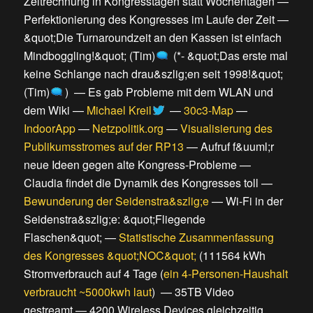
Zeitrechnung in Kongresstagen statt Wochentagen
—
Perfektionierung des Kongresses im Laufe der Zeit
—
&quot;Die Turnaroundzeit an den Kassen ist einfach
Mindboggling!&quot; (Tim)
(
*- &quot;Das erste mal
keine Schlange nach drau&szlig;en seit 1998!&quot;
(Tim)
) —
Es gab Probleme mit dem WLAN und
dem Wiki
—
Michael Kreil
—
30c3-Map
—
IndoorApp
—
Netzpolitik.org
—
Visualisierung des
Publikumsstromes auf der RP13
—
Aufruf f&uuml;r
neue Ideen gegen alte Kongress-Probleme
—
Claudia findet die Dynamik des Kongresses toll
—
Bewunderung der Seidenstra&szlig;e
—
Wi-Fi in der
Seidenstra&szlig;e: &quot;Fliegende
Flaschen&quot;
—
Statistische Zusammenfassung
des Kongresses &quot;NOC&quot;
(
111564 kWh
Stromverbrauch auf 4 Tage
(
ein 4-Personen-Haushalt
verbraucht ~5000kwh laut
) —
35TB Video
gestreamt
—
4200 Wireless Devices gleichzeitig