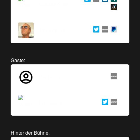
Claudia Krell
Tim Pritlove
Gäste:
Benjamin
Eric Teubert
Hinter der Bühne: