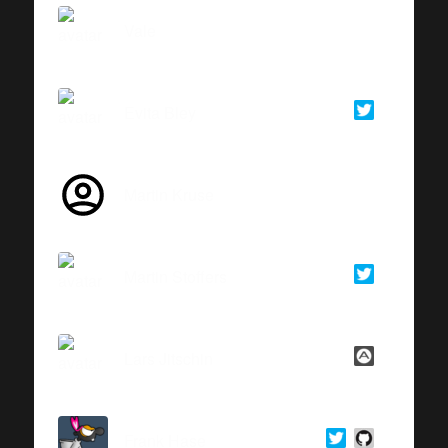
Vale
Evita Bley
Martin Kruse
Martin Stoffers
Lars Jitschin
Frank Hase