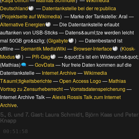
(
Katja Ullrich
—
Mathias Schindler
) —
Wikimedia
Deutschland
—
Datentankstelle bei der re:publica
(
Projektseite auf Wikimedia
) —
Marke der Tankstelle: Aral
—
Alternative Energien
—
Die Datentankstelle erlaubt
auftanken von USB-Sticks
—
Datens&auml;tze werden leicht
mal 50GB gro&szlig;
(
Gigabyte
) —
Datenbestand ist
offline
—
Semantik MediaWiki
—
Browser-Interface
(
Kiosk-
Modus
) —
PR-Gag
—
&quot;Es ist ein Wildwuchs&quot;
(Mathias)
—
GovData
—
Nur freie Daten kommen auf die
Datentankstelle
—
Internet Archive
—
Wikimedia
T&auml;tigkeitsberichte
—
Open Access Logo
—
Mathias
Vortrag zu Zensurheberrecht
—
Vorratsdatenspeicherung
—
Internet Archive Talk
—
Alexis Rossis Talk zum Internet
Archive
.
5., 6. und 7. Gast: Laura Schmidt, Björn Kaas und Peter
Knapp
00:51:58