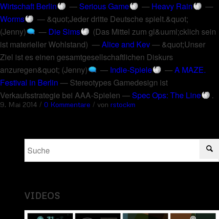
Wirtschaft Berlin
—
Serious Game
—
Heavy Rain
—
Worms
—
&quot;Jeder dritte Deutsche spielt.&quot;
(Jenny)
—
Die Sims
(
Das Mittel zum gl&uuml;cklich sein
ist materieller Wohlstand
) —
Alice and Kev
—
&quot;Unser
Ziel ist es einen gesamtgesellschaftlichen Diskurs
anzuregen&quot; (Jenny)
—
Indie-Spiele
—
A MAZE.
Festival in Berlin
—
Stereotypes Gamedesign ist
Verkaufsstrategie bei AAA-Spielen
—
Spec Ops: The Line
.
/
/
9. Mai 2014
0 Kommentare
von
rstockm
VIDEOS