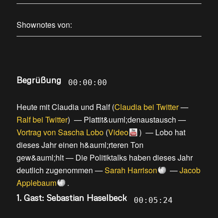
Shownotes von:
Begrüßung
00:00:00
Heute mit Claudia und Ralf
(
Claudia bei Twitter
—
Ralf bei Twitter
) —
Plattit&uuml;denaustausch
—
Vortrag von Sascha Lobo
(
Video
) —
Lobo hat
dieses Jahr einen h&auml;rteren Ton
gew&auml;hlt
—
Die Politiktalks haben dieses Jahr
deutlich zugenommen
—
Sarah Harrison
—
Jacob
Applebaum
.
1. Gast: Sebastian Haselbeck
00:05:24