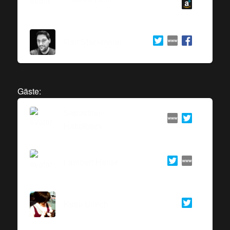
Ralf Stockmann
Gäste:
Sebastian
Haselbeck
Lambert Heller
Katja Ullrich