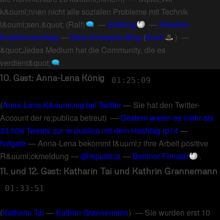
k&ouml;nnen nicht alle sozialen Probleme mit Technik
l&ouml;sen.&quot; (Ralf)
—
Stalking
—
Aktueller
Koalitionsvertrag
—
Mary Scherpes Blog
(
Buch
) —
&quot;Jedes Medium hat die Community, die es
verdient&quot;
.
10. Gast: Anna-Lena König
01:25:09
(
Anna-Lena K&ouml;nig bei Twitter
—
Sie hat den Twitter-
Account der re:publica betreut
) —
Gestern waren es mehr als
33.000 Tweets zur re:publica mit dem Hashtag rp14
—
hofgate
—
Anna-Lena bekommt f&uuml;r ihre Arbeit positive
R&uuml;ckmeldung
—
@republica
—
Berliner Fenster
.
11. und 12. Gast: Katharin Tai und Kathrin Grannemann
01:33:51
(
Katharin Tai
—
Kathrin Grannemann
) —
Sie wurden erst 10