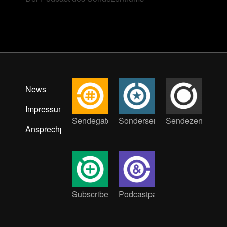
News
Impressum
Sendegate
Sondersendung
Sendezentrum
Ansprechpartner:innen
Subscribe
Podcastpat:innen