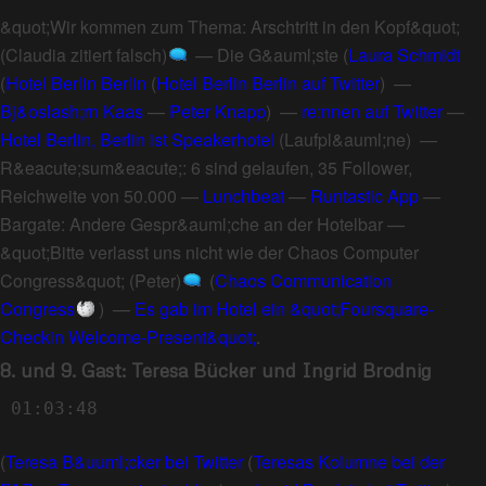
&quot;Wir kommen zum Thema: Arschtritt in den Kopf&quot;
(Claudia zitiert falsch)
—
Die G&auml;ste
(
Laura Schmidt
(
Hotel Berlin Berlin
(
Hotel Berlin Berlin auf Twitter
) —
Bj&oslash;rn Kaas
—
Peter Knapp
) —
re:nnen auf Twitter
—
Hotel Berlin, Berlin ist Speakerhotel
(
Laufpl&auml;ne
) —
R&eacute;sum&eacute;: 6 sind gelaufen, 35 Follower,
Reichweite von 50.000
—
Lunchbeat
—
Runtastic App
—
Bargate: Andere Gespr&auml;che an der Hotelbar
—
&quot;Bitte verlasst uns nicht wie der Chaos Computer
Congress&quot; (Peter)
(
Chaos Communication
Congress
) —
Es gab im Hotel ein &quot;Foursquare-
Checkin Welcome-Present&quot;
.
8. und 9. Gast: Teresa Bücker und Ingrid Brodnig
01:03:48
(
Teresa B&uuml;cker bei Twitter
(
Teresas Kolumne bei der