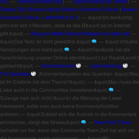
FAZ
—
Teresas privater blog
) —
Ingrid Brodnig bei Twitter
) —
Tessas Talk: Burnout &amp; Broken Comment Culture
(
Broken
Comment Culture - Let&#039;s fix it
) —
&quot;Ich wei&szlig;
jetzt erst seit 3 Monaten, dass es das B&ouml;se im Internet
gibt.&quot;
—
Blog von Meike Rensch-Bergner auf stern.de
—
&quot;Das Netz ist nicht gewaltfrei.&quot;
—
&quot;Virtuelle
Verletzungen sind real&quot;
—
&quot;Facebook hat die
Verschmelzung unserer Online-Identit&auml;t zur Realit&auml;t
gebracht&quot;
—
Activist Burnout
—
Cyber-Bullying
—
The Guardian
(
Kommentarsystem des Guardian: &quot;Was
ist Ihr Erlebnis mit dem Thema?&quot;
) —
&quot;Man muss die
Liebe auch in die Communities investieren&quot;
—
Solange man sich nicht f&uuml;r die Meinung der Leser
interessiert, sollte man auch keine Kommentarfunktion
anbieten
—
&quot;Sobald sich die Autoren in die Kommentare
einmischen, steigt das Niveau&quot;
—
New York Times
(
schaltet nur frei, wenn das Community-Team Zeit hat sich um
die Kommentare zu k&uuml;mmern
) —
&quot;Wir