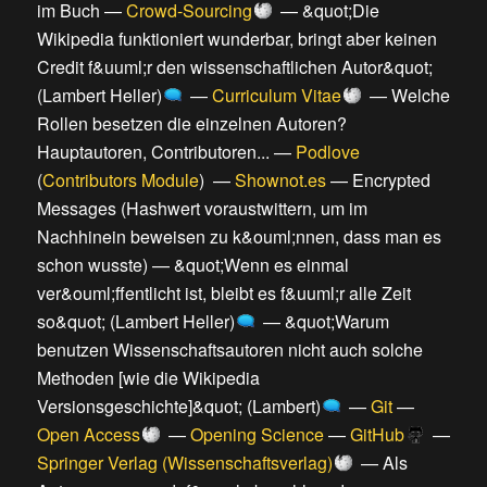
im Buch
—
Crowd-Sourcing
—
&quot;Die
Wikipedia funktioniert wunderbar, bringt aber keinen
Credit f&uuml;r den wissenschaftlichen Autor&quot;
(Lambert Heller)
—
Curriculum Vitae
—
Welche
Rollen besetzen die einzelnen Autoren?
Hauptautoren, Contributoren...
—
Podlove
(
Contributors Module
) —
Shownot.es
—
Encrypted
Messages (Hashwert voraustwittern, um im
Nachhinein beweisen zu k&ouml;nnen, dass man es
schon wusste)
—
&quot;Wenn es einmal
ver&ouml;ffentlicht ist, bleibt es f&uuml;r alle Zeit
so&quot; (Lambert Heller)
—
&quot;Warum
benutzen Wissenschaftsautoren nicht auch solche
Methoden [wie die Wikipedia
Versionsgeschichte]&quot; (Lambert)
—
Git
—
Open Access
—
Opening Science
—
GitHub
—
Springer Verlag (Wissenschaftsverlag)
—
Als