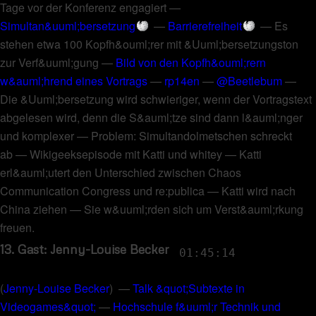
Tage vor der Konferenz engagiert
—
Simultan&uuml;bersetzung
—
Barrierefreiheit
—
Es
stehen etwa 100 Kopfh&ouml;rer mit &Uuml;bersetzungston
zur Verf&uuml;gung
—
Bild von den Kopfh&ouml;rern
w&auml;hrend eines Vortrags
—
rp14en
—
@Beetlebum
—
Die &Uuml;bersetzung wird schwieriger, wenn der Vortragstext
abgelesen wird, denn die S&auml;tze sind dann l&auml;nger
und komplexer
—
Problem: Simultandolmetschen schreckt
ab
—
Wikigeeksepisode mit Katti und whitey
—
Katti
erl&auml;utert den Unterschied zwischen Chaos
Communication Congress und re:publica
—
Katti wird nach
China ziehen
—
Sie w&uuml;rden sich um Verst&auml;rkung
freuen
.
13. Gast: Jenny-Louise Becker
01:45:14
(
Jenny-Louise Becker
) —
Talk &quot;Subtexte in
Videogames&quot;
—
Hochschule f&uuml;r Technik und