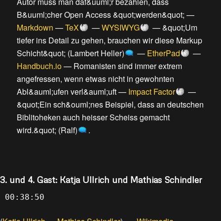
Autor muss man daf&uuml;r bezahlen, dass
B&uuml;cher Open Access &quot;werden&quot;
—
Markdown
—
TeX
—
WYSIWYG
—
&quot;Um
tiefer ins Detail zu gehen, brauchen wir diese Markup
Schicht&quot; (Lambert Heller)
—
EtherPad
—
Handbuch.io
—
Romanisten sind immer extrem
angefressen, wenn etwas nicht in gewohnten
Abl&auml;ufen verl&auml;uft
—
Impact Factor
—
&quot;Ein sch&ouml;nes Beispiel, dass an deutschen
Biblitoheken auch heisser Scheiss gemacht
wird.&quot; (Ralf)
.
3. und 4. Gast: Katja Ullrich und Mathias Schindler
00:38:50