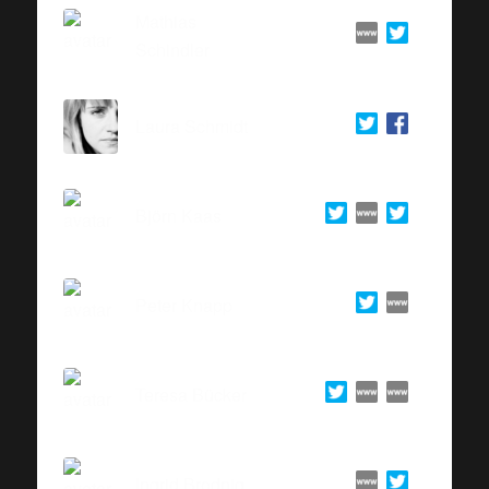
Mathias
Schindler
Laura Schmidt
Björn Kaas
Peter Knapp
Teresa Bücker
Ingrid Brodnig