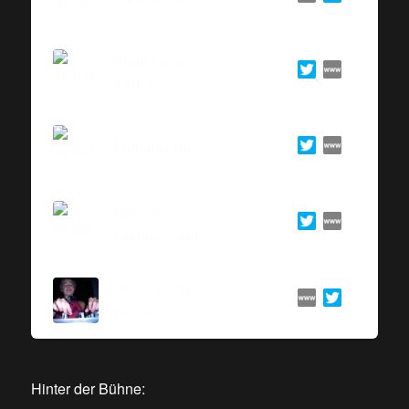
Anna-Lena
König
Katharin Tai
Kathrin
Grannemann
Jenny-Louise
Becker
Hinter der Bühne: