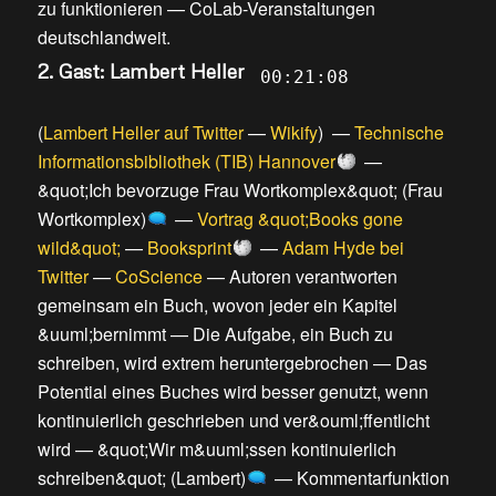
zu funktionieren
—
CoLab-Veranstaltungen
deutschlandweit
.
2. Gast: Lambert Heller
00:21:08
(
Lambert Heller auf Twitter
—
Wikify
) —
Technische
Informationsbibliothek (TIB) Hannover
—
&quot;Ich bevorzuge Frau Wortkomplex&quot; (Frau
Wortkomplex)
—
Vortrag &quot;Books gone
wild&quot;
—
Booksprint
—
Adam Hyde bei
Twitter
—
CoScience
—
Autoren verantworten
gemeinsam ein Buch, wovon jeder ein Kapitel
&uuml;bernimmt
—
Die Aufgabe, ein Buch zu
schreiben, wird extrem heruntergebrochen
—
Das
Potential eines Buches wird besser genutzt, wenn
kontinuierlich geschrieben und ver&ouml;ffentlicht
wird
—
&quot;Wir m&uuml;ssen kontinuierlich
schreiben&quot; (Lambert)
—
Kommentarfunktion