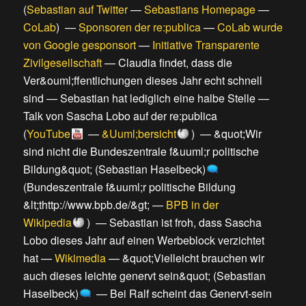
(
Sebastian auf Twitter
—
Sebastians Homepage
—
CoLab
) —
Sponsoren der re:publica
—
CoLab wurde
von Google gesponsort
—
Initiative Transparente
Zivilgesellschaft
—
Claudia findet, dass die
Ver&ouml;ffentlichungen dieses Jahr echt schnell
sind
—
Sebastian hat lediglich eine halbe Stelle
—
Talk von Sascha Lobo auf der re:publica
(
YouTube
—
&Uuml;bersicht
) —
&quot;Wir
sind nicht die Bundeszentrale f&uuml;r politische
Bildung&quot; (Sebastian Haselbeck)
(
Bundeszentrale f&uuml;r politische Bildung
&lt;thttp://www.bpb.de/&gt;
—
BPB in der
Wikipedia
) —
Sebastian ist froh, dass Sascha
Lobo dieses Jahr auf einen Werbeblock verzichtet
hat
—
Wikimedia
—
&quot;Vielleicht brauchen wir
auch dieses leichte genervt sein&quot; (Sebastian
Haselbeck)
—
Bei Ralf scheint das Genervt-sein