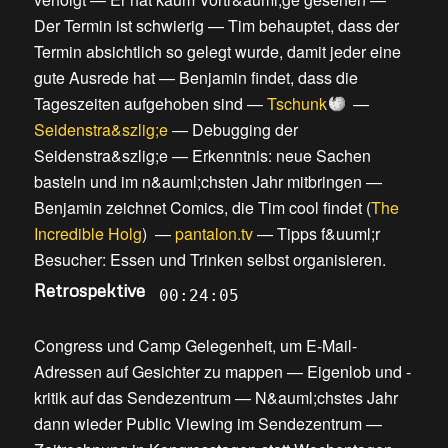
Der Termin ist schwierig
—
Tim behauptet, dass der
Termin absichtlich so gelegt wurde, damit jeder eine
gute Ausrede hat
—
Benjamin findet, dass die
Tageszeiten aufgehoben sind
—
Tschunk
—
Seidenstra&szlig;e
—
Debugging der
Seidenstra&szlig;e
—
Erkenntnis: neue Sachen
basteln und im n&auml;chsten Jahr mitbringen
—
Benjamin zeichnet Comics, die Tim cool findet
(
The
Incredible Holg
) —
pantalon.tv
—
Tipps f&uuml;r
Besucher: Essen und Trinken selbst organisieren
.
Retrospektive
00:24:05
Congress und Camp Gelegenheit, um E-Mail-
Adressen auf Gesichter zu mappen
—
Eigenlob und -
kritik auf das Sendezentrum
—
N&auml;chstes Jahr
dann wieder Public Viewing im Sendezentrum
—