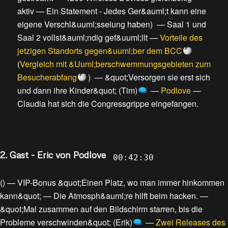
aktiv
—
Ein Statement - Jedes Ger&auml;t kann eine
eigene Verschl&uuml;sselung haben
) —
Saal 1 und
Saal 2 vollst&auml;ndig gef&uuml;llt
—
Vorteile des
jetzigen Standorts gegen&uuml;ber dem BCC
(
Vergleich mit &Uuml;berschwemmungsgebieten zum
Besucherabfang
) —
&quot;Versorgen sie erst sich
und dann ihre Kinder&quot; (Tim)
—
Podlove
—
Claudia hat sich die Congressgrippe eingefangen
.
2. Gast - Eric von Podlove
00:42:30
() —
VIP-Bonus &quot;Einen Platz, wo man immer hinkommen
kann&quot;
—
Die Atmosph&auml;re hilft beim hacken.
—
&quot;Mal zusammen auf den Bildschirm starren, bis die
Probleme verschwinden&quot; (Erik)
—
Zwei Releases des