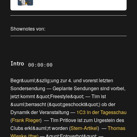
Shownotes von:
Intro
00:00:00
Begr&uuml;&szlig;ung zur 4. und vorerst letzten
Sondersendung
—
Geplante Sendungen sind vorbei,
jetzt kommt &quot;Freestyle&quot;
—
Tim ist
&uuml;berrascht (&quot;geschockt&quot;) ob der
Dynamik der Veranstaltung
—
1C3 in der Tagesschau
(
Frank Rieger
) —
Tim Pritlove ist zum Urgestein des
Clubs erkl&auml;rt worden
(
Stern-Artikel
) —
Thomas
Wieske (thw)
—
&quot;Fotoverbot&quot;
—