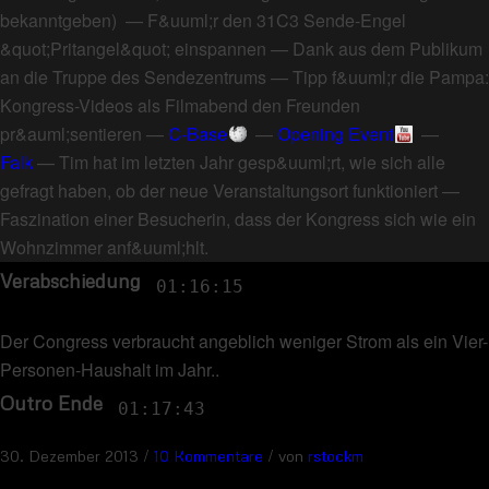
bekanntgeben
) —
F&uuml;r den 31C3 Sende-Engel
&quot;Pritangel&quot; einspannen
—
Dank aus dem Publikum
an die Truppe des Sendezentrums
—
Tipp f&uuml;r die Pampa:
Kongress-Videos als Filmabend den Freunden
pr&auml;sentieren
—
C-Base
—
Opening Event
—
Falk
—
Tim hat im letzten Jahr gesp&uuml;rt, wie sich alle
gefragt haben, ob der neue Veranstaltungsort funktioniert
—
Faszination einer Besucherin, dass der Kongress sich wie ein
Wohnzimmer anf&uuml;hlt
.
Verabschiedung
01:16:15
Der Congress verbraucht angeblich weniger Strom als ein Vier-
Personen-Haushalt im Jahr.
.
Outro Ende
01:17:43
/
/
30. Dezember 2013
10 Kommentare
von
rstockm