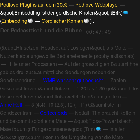
Podlove Plugins auf dem 30c3
—
Podlove Webplayer
—
&quot;Embedding ist der gordische Knoten&quot; (Erik)
(
Embedding
—
Gordischer Konten
) .
Der Podcasttisch und die Bühne
00:47:49
(
&quot;Hinsetzen, Headset auf, Loslegen&quot; als Motto
—
Nutzer klebte ungewollte Bedienelemente prophylaktisch ab
)
—
Hilfe unter Podcastern
—
Auf der gro&szlig;en B&uuml;hne
gab es drei zus&auml;tzliche Sendungen neben der
Sondersendung
—
WMR war sehr gut besucht
—
Zahlen,
Geschlechterverh&auml;ltnisse
—
1:20 bis 1:30 gef&uuml;hltes
Geschlechterverh&auml;ltnis (weiblich:m&auml;nnlich)
—
Anne Roth
—
8 (4:4), 10 (2:8), 12 (1:11) G&auml;ste im
Sendezentrum
—
Coffeenerds
—
Notfall: Tim braucht Koffein
und bekommt sofort eine Mate
—
&quot;Flora-Power ist echt
Mate f&uuml;r Fortgeschrittene&quot; (Tim)
—
In allen
Gro&szlig;m&auml;rkten in der Umgebung war die Mate