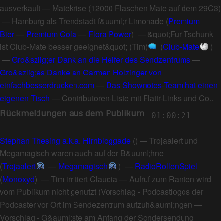
ausverkauft
—
Matekrise
(
12000 Flaschen Mate auf dem 29C3
)
—
Hamburg als Trendstadt f&uuml;r Limonade
(
Premium
Bier
—
Premium Cola
—
Flora Power
) —
&quot;Fur Tschunk
ist Club-Mate besser geeignet&quot; (Tim)
(
Club-Mate
)
—
Gro&szlig;er Dank an die Helfer des Sendzentrums
—
Gro&szlig;es Danke an Carmen Holzinger von
einfachbesserdrucken.com
—
Das Shownotes-Team hat einen
eigenen Tisch
—
Contributoren-Liste mit Flattr-Links und Co.
.
Rückmeldungen aus dem Publikum
01:00:21
Stephan Thesing a.k.a. Hirnbloggade
() —
Trojaalert und
Megamagisch waren auch auf der B&uuml;hne
(
Trojaalert
—
Megamagisch
) —
RadioRollenSpiel
(
Monoxyd
) —
Tim irritiert Claudia
—
Aufruf zum Ranten wird
vom Publikum nicht genutzt
(
Vorschlag - Podcastlogos der
Podcaster vor Ort im Sendezentrum aufzuh&auml;ngen
—
Vorschlag - G&auml;ste am Anfang der Sondersendung