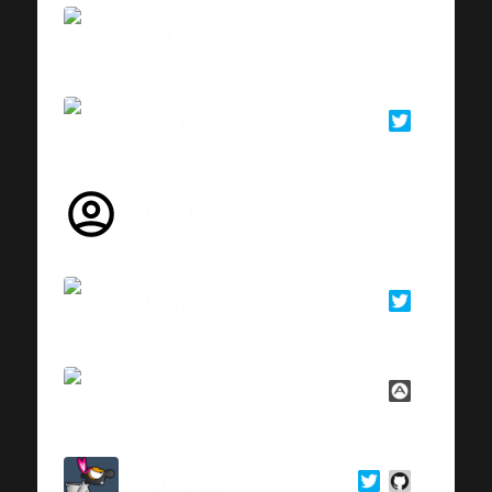
Vale
Evita Bley
Martin Kruse
Martin Stoffers
Lars Jitschin
Frank Hase