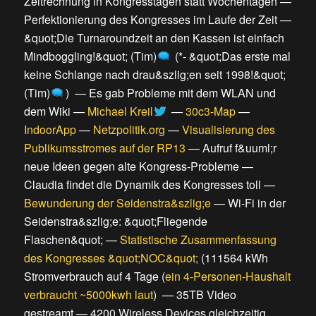
Zeitrechnung in Kongresstagen statt Wochentagen
—
Perfektionierung des Kongresses im Laufe der Zeit
—
&quot;Die Turnaroundzeit an den Kassen ist einfach
Mindboggling!&quot; (Tim)
(
*- &quot;Das erste mal
keine Schlange nach drau&szlig;en seit 1998!&quot;
(Tim)
) —
Es gab Probleme mit dem WLAN und
dem Wiki
—
Michael Kreil
—
30c3-Map
—
IndoorApp
—
Netzpolitik.org
—
Visualisierung des
Publikumsstromes auf der RP13
—
Aufruf f&uuml;r
neue Ideen gegen alte Kongress-Probleme
—
Claudia findet die Dynamik des Kongresses toll
—
Bewunderung der Seidenstra&szlig;e
—
Wi-Fi in der
Seidenstra&szlig;e: &quot;Fliegende
Flaschen&quot;
—
Statistische Zusammenfassung
des Kongresses &quot;NOC&quot;
(
111564 kWh
Stromverbrauch auf 4 Tage
(
ein 4-Personen-Haushalt
verbraucht ~5000kwh laut
) —
35TB Video
gestreamt
—
4200 Wireless Devices gleichzeitig