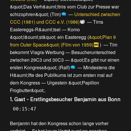
&quot;Das Verh&auml;ltnis vom Club zur Presse war
schizophren&quot; (Tim)
—
Unterschied zwischen
CCC (1981) und CCC e.V. (1986)
—
Tims
Eastereggs-R&auml;tsel
—
Komo
&quot;l&ouml;st&quot; ein Easteregg
(
&quot;Plan 9
from Outer Space&quot; (Film von 1959)
) —
Tim
bekommt Viagra-Werbung
—
Besucherunterschied
zwischen 29C3 und 30C3
—
&quot;Es gibt nur einen
ersten Kongress&quot; (Ralf)
—
Mindestens die
H&auml;lfte des Publikums ist zum ersten mal auf
dem Kongress
—
Urgestein &quot;Papillon
Frogbutter&quot;
.
1. Gast - Erstlingsbesucher Benjamin aus Bonn
00:15:47
Benjamin hat den Kongress schon lange vorher
verfolgt
—
Er hat kaum Vortr&auml;ge gesehen
—