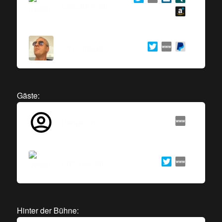
Claudia Krell
Tim Pritlove
Gäste:
Benjamin
Eric Teubert
Hinter der Bühne: