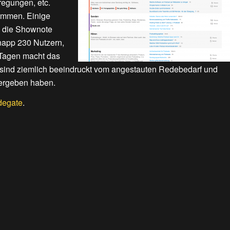
regungen, etc.
kommen. Einige
h die Shownote
napp 230 Nutzern,
 Tagen macht das
sind ziemlich beeindruckt vom angestauten Redebedarf und
 ergeben haben.
degate
.