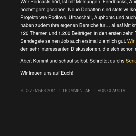
Wer Podcasts hört, ist mit Meinungen, Feedbacks, An
höchst gern gesehen. Neue Debatten sind stets will
Projekte wie Podlove, Ultraschall, Auphonic und auc
haben zudem ihre eigenen Bereiche für… alles! Mit k
120 Themen und 1.200 Beiträgen in den ersten zehn
Sendegate seinen Job auch erstmal ziemlich gut.
Wir
den sehr interessanten Diskussionen, die sich schon
Aber: Kommt und schaut selbst. Schreitet durchs
Sen
Wir freuen uns auf Euch!
/
/
9. DEZEMBER 2014
1 KOMMENTAR
VON
CLAUDIA