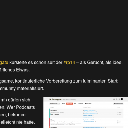
gate
kursierte es schon seit der
#rp14
– als Gerücht, als Idee,
rliches Etwas.
gsame, kontinuierliche Vorbereitung zum fulminanten Start:
unity materialisiert.
m!) dürfen sich
en. Wer Podcasts
emen, bekommt
elleicht nie hatte.