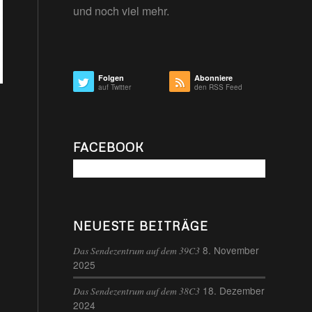
und noch viel mehr.
Folgen
Abonniere
auf Twitter
den RSS Feed
FACEBOOK
NEUESTE BEITRÄGE
8. November
Das Sendezentrum auf dem 39C3
2025
18. Dezember
Das Sendezentrum auf dem 38C3
2024