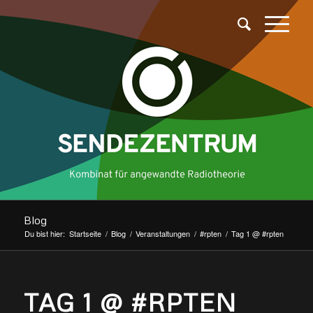
Blog
Du bist hier:
Startseite
/
Blog
/
Veranstaltungen
/
#rpten
/
Tag 1 @ #rpten
TAG 1 @ #RPTEN