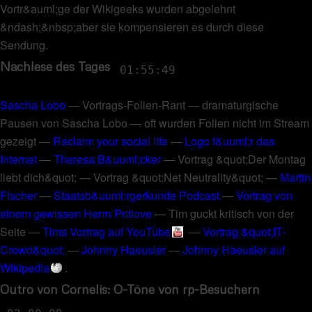
Vortr&auml;ge der Wikigeeks wurden abgelehnt
&ndash;&nbsp;aber sie kompensieren es durch diese
Sendung
.
Nachlese des Tages
01:55:49
Sascha Lobo
—
Vortrags-Folien-Rant
—
dramaturgische
Pausen von Sascha Lobo
—
oft wurden Folien nicht im Stream
gezeigt
—
Reclaim your social life
—
Logo f&uuml;r das
Internet
—
Theresa B&uuml;cker
—
Vortrag &quot;Der Montag
liebt dich&quot;
—
Vortrag &quot;Net Neutrality&quot;
—
Martin
Fischer
—
Staatsb&uuml;rgerkunde Podcast
—
Vortrag von
einem gewissen Herrn Pritlove
—
Tim guckt kritisch von der
Seite
—
Tims Vortrag auf YouTube
—
Vortrag &quot;IT-
Crowd&quot;
—
Johnny Haeusler
—
Johnny Haeusler auf
Wikipedia
.
Outro von Cornelis: O-Töne von rp-Besuchern