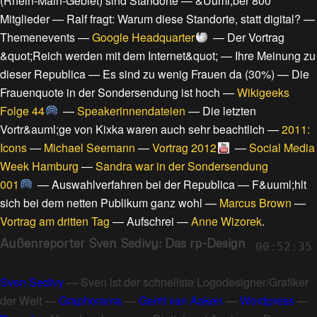
(Rhein-Main-Gebiet) sind Standorte
—
&Uuml;ber 800
Mitglieder
—
Ralf fragt: Warum diese Standorte, statt digital?
—
Themenevents
—
Google Headquarter
—
Der Vortrag
&quot;Reich werden mit dem Internet&quot;
—
Ihre Meinung zu
dieser Republica
—
Es sind zu wenig Frauen da (30%)
—
Die
Frauenquote in der Sondersendung ist hoch
—
Wikigeeks
Folge 44
—
Speakerinnendateien
—
Die letzten
Vortr&auml;ge von Kixka waren auch sehr beachtlich
—
2011:
Icons
—
Michael Seemann
—
Vortrag 2012
—
Social Media
Week Hamburg
—
Sandra war in der Sondersendung
001
—
Auswahlverfahren bei der Republica
—
F&uuml;hlt
sich bei dem netten Publikum ganz wohl
—
Marcus Brown
—
Vortrag am dritten Tag
—
Aufschrei
—
Anne Wizorek
.
Außenreporter Sven Sedivy: Das rp-Design
00:52:35
Sven Sedivy
—
Sven ist der schnellste Logodesigner/Grafiker
der Welt
—
Graphorama
—
Gerrit van Aaken
—
Wordpress
—