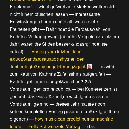
Freelancer
—
wichtige/wertvolle Marken wollen sich
nicht hinein pfuschen lassen
—
interessante
Entwicklungen finden dort statt, wo es mehr
Freiheiten gibt
—
Ralf findet die Farbauswahl von
Kathrins Vortrag gewagt
(
aber im Vergleich zu letztem
Jahr, waren die Slides besser &ndash; findet sie
selbst
) —
Vortrag vom letzten Jahr
&quot;Standardsituatio&shy;nen der
Technologie&shy;begeisterung&quot;
—
es wird
zum Kauf von Kathrins Zufallsshirts aufgerufen
—
Kathrin geht nur zu ungef&auml;hr 2-2,5
Vortr&auml;gen pro re:publica
—
bei Konferenzen ist
generell das Gespr&auml;ch wichtiger als es die
Vortr&auml;ge sind
—
dieses Jahr hat sie noch
keinen kompletten Vortrag gesehen (au&szlig;er ihren
eigenen)
—
how music can predict humanmachine
future
—
Felix Schwenzels Vortrag
—
das