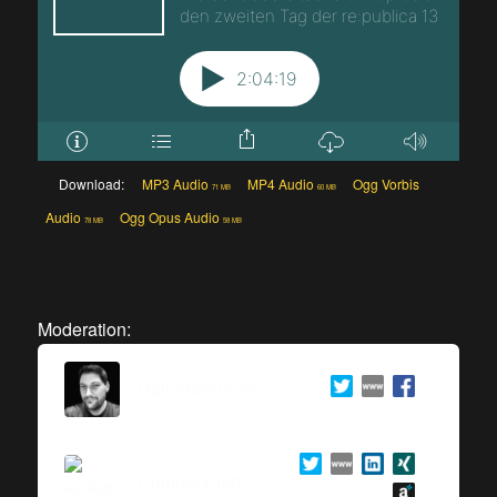
Download:
MP3 Audio
MP4 Audio
Ogg Vorbis
71 MB
60 MB
Audio
Ogg Opus Audio
78 MB
58 MB
Moderation:
Ralf Stockmann
Claudia Krell