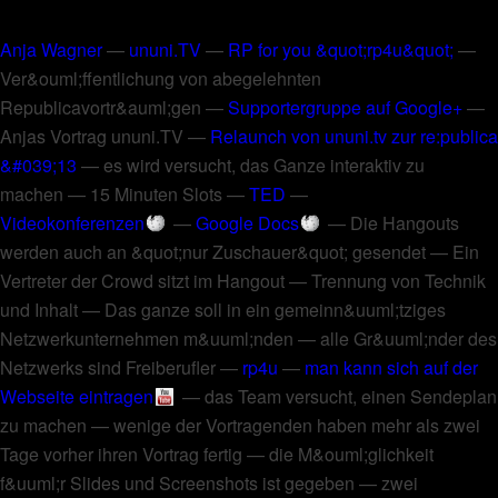
Anja Wagner
—
ununi.TV
—
RP for you &quot;rp4u&quot;
—
Ver&ouml;ffentlichung von abegelehnten
Republicavortr&auml;gen
—
Supportergruppe auf Google+
—
Anjas Vortrag ununi.TV
—
Relaunch von ununi.tv zur re:publica
&#039;13
—
es wird versucht, das Ganze interaktiv zu
machen
—
15 Minuten Slots
—
TED
—
Videokonferenzen
—
Google Docs
—
Die Hangouts
werden auch an &quot;nur Zuschauer&quot; gesendet
—
Ein
Vertreter der Crowd sitzt im Hangout
—
Trennung von Technik
und Inhalt
—
Das ganze soll in ein gemeinn&uuml;tziges
Netzwerkunternehmen m&uuml;nden
—
alle Gr&uuml;nder des
Netzwerks sind Freiberufler
—
rp4u
—
man kann sich auf der
Webseite eintragen
—
das Team versucht, einen Sendeplan
zu machen
—
wenige der Vortragenden haben mehr als zwei
Tage vorher ihren Vortrag fertig
—
die M&ouml;glichkeit
f&uuml;r Slides und Screenshots ist gegeben
—
zwei