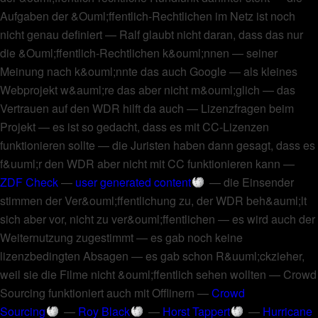
Aufgaben der &Ouml;ffentlich-Rechtlichen im Netz ist noch
nicht genau definiert
—
Ralf glaubt nicht daran, dass das nur
die &Ouml;ffentlich-Rechtlichen k&ouml;nnen
—
seiner
Meinung nach k&ouml;nnte das auch Google
—
als kleines
Webprojekt w&auml;re das aber nicht m&ouml;glich
—
das
Vertrauen auf den WDR hilft da auch
—
Lizenzfragen beim
Projekt
—
es ist so gedacht, dass es mit CC-Lizenzen
funktionieren sollte
—
die Juristen haben dann gesagt, dass es
f&uuml;r den WDR aber nicht mit CC funktionieren kann
—
ZDF Check
—
user generated content
—
die Einsender
stimmen der Ver&ouml;ffentlichung zu, der WDR beh&auml;lt
sich aber vor, nicht zu ver&ouml;ffentlichen
—
es wird auch der
Weiternutzung zugestimmt
—
es gab noch keine
lizenzbedingten Absagen
—
es gab schon R&uuml;ckzieher,
weil sie die Filme nicht &ouml;ffentlich sehen wollten
—
Crowd
Sourcing funktioniert auch mit Offlinern
—
Crowd
Sourcing
—
Roy Black
—
Horst Tappert
—
Hurricane