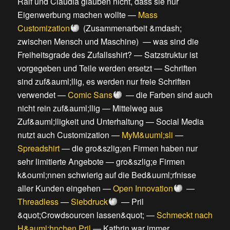
Ralf und Claudia glauben nicht, dass sie nur
Eigenwerbung machen wollte
—
Mass
Customization
(
Zusammenarbeit &mdash;
zwischen Mensch und Maschine
) —
was sind die
Freiheitsgrade des Zufallsshirt?
—
Satzstruktur ist
vorgegeben und Teile werden ersetzt
—
Schriften
sind zuf&auml;llig, es werden nur freie Schriften
verwendet
—
Comic Sans
—
die Farben sind auch
nicht rein zuf&auml;llig
—
Mittelweg aus
Zuf&auml;lligkeit und Unterhaltung
—
Social Media
nutzt auch Customization
—
MyM&uuml;sli
—
Spreadshirt
—
die gro&szlig;en Firmen haben nur
sehr limitierte Angebote
—
gro&szlig;e Firmen
k&ouml;nnen schwierig auf die Bed&uuml;rfnisse
aller Kunden eingehen
—
Open Innovation
—
Threadless
—
Siebdruck
—
Pril
&quot;Crowdsourcen lassen&quot;
—
Schmeckt nach
H&auml;hnchen Pril
—
Kathrin war immer