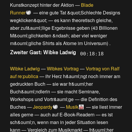
Kunstkonzept hinter der Aktion
—
Blade
Runner
—
eine gute Tat &quot;Schlechte Designs
wegklicken&quot;
—
es kann theoretisch gleiche,
aber zuf&auml;llige Ergebnisse geben
(
43 Billionen
M&ouml;glichkeiten &ndash; aber viel weniger
m&ouml;gliche Shirts als Atome im Universum
) .
Zweiter Gast: Wibke Ladwig
00:18:18
Wibke Ladwig
—
Wibkes Vortrag
—
Vortrag von Ralf
auf re:publica
—
ihr Herz h&auml;ngt noch immer am
gedruckten Buch
—
sie war fr&uuml;her
Buch&auml;ndlerin
—
sie macht Seminare,
Workshops und Vortr&auml;ge
—
die Definition des
Buches
—
Jeopardy
—
Musik
—
sie liest immer
alles gerne
—
auch auf E-Book-Readern
—
es ist
sch&ouml;n, wenn man in jeder Situation lesen
kann
—
Vergleich zum Musikmarkt
—
fr&uuml;her