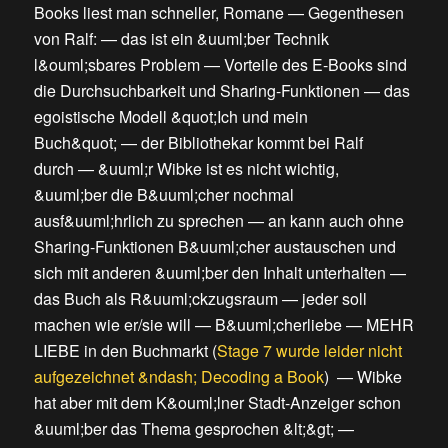
Books liest man schneller, Romane
—
Gegenthesen
von Ralf:
—
das ist ein &uuml;ber Technik
l&ouml;sbares Problem
—
Vorteile des E-Books sind
die Durchsuchbarkeit und Sharing-Funktionen
—
das
egoistische Modell &quot;Ich und mein
Buch&quot;
—
der Bibliothekar kommt bei Ralf
durch
—
&uuml;r Wibke ist es nicht wichtig,
&uuml;ber die B&uuml;cher nochmal
ausf&uuml;hrlich zu sprechen
—
an kann auch ohne
Sharing-Funktionen B&uuml;cher austauschen und
sich mit anderen &uuml;ber den Inhalt unterhalten
—
das Buch als R&uuml;ckzugsraum
—
jeder soll
machen wie er/sie will
—
B&uuml;cherliebe
—
MEHR
LIEBE in den Buchmarkt
(
Stage 7 wurde leider nicht
aufgezeichnet &ndash; Decoding a Book
) —
Wibke
hat aber mit dem K&ouml;lner Stadt-Anzeiger schon
&uuml;ber das Thema gesprochen &lt;&gt;
—