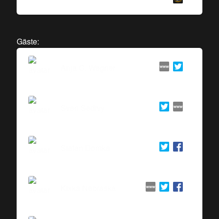
Gäste:
Anja C. Wagner
Sven Sedivy
Stefan Domke
Kixka Nebraska