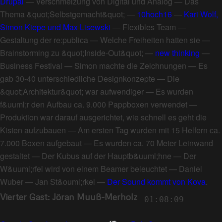
Drupal
—
Verschmelzung von Digital und Analog
—
Das
Thema &quot;Selbstgemacht&quot;
—
10hoch16
—
Kari Wolf,
Simon Kiepe und Max Lisewski
—
Flexibles Team
—
Gestaltung der re:publica
—
Welche Freiheiten hatten sie
—
Brainstorming zu &quot;Inside-Out&quot;
—
new thinking
—
Business Festival
—
Simon machte die Zeichnungen
—
Es
gab 30-40 unterschiedliche Designkonzepte
—
Die
&quot;Architektur&quot; war aufwendiger
—
Es wurden
f&uuml;r den Aufbau ca. 9.000 Pappboxen verwendet
—
Produktion war darauf ausgerichtet, wie schnell es geht die
Kisten aufzubauen
—
Am ersten Tag wurden mit 15 Helfern ca.
7.000 Boxen aufgebaut
—
Es wurden ca. 70 Meter Leinwand
gestaltet
—
Der Kubus auf der Hauptb&uuml;hne
—
Der
W&uuml;rfel wird von einem Beamer beleuchtet
—
Daniel
Wuber
—
Jan St&ouml;rkel
—
Der Sound kommt von Kova
.
Vierter Gast: Jöran Muuß-Merholz
01:08:09