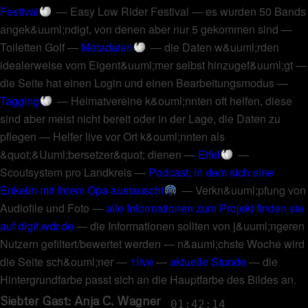
Festival
—
Easy Low Rider Festival
—
es wurden 50 Bands
angek&uuml;ndigt, von denen aber nur 5 gekommen sind
—
Toiletten Golf
—
Metadaten
—
die Daten w&uuml;rden
idealerweise vom Eigent&uuml;mer selbst hinzugef&uuml;gt
—
die Seite hat einen Login und einen Bearbeitungsmodus
—
Tagging
—
Heimatvereine k&ouml;nnten oft helfen, diese
sind aber meist nicht bereit oder in der Lage, die Daten zu
pflegen
—
Helfer live vor Ort k&ouml;nnten als
&quot;&Uuml;bersetzer&quot; dienen
—
Eifel
—
Scoutsystem pro Landkreis
—
Podcast, in dem sich eine
Enkelin mit ihrem Opa austauscht
—
Verkn&uuml;pfung von
Audiofile und Foto
—
alle Informationen zum Projekt finden sie
auf digit.wdr.de
—
die Informationen sollten von j&uuml;ngeren
Nutzern gefiltert/bewertet werden
—
n&auml;chste Woche wird
die Seite sch&ouml;ner
—
1live
—
aktuelle Stunde
—
die
Hintergrundfarbe passt sich an die Hauptfarbe des Bildes an
.
Siebter Gast: Anja C. Wagner
01:42:14