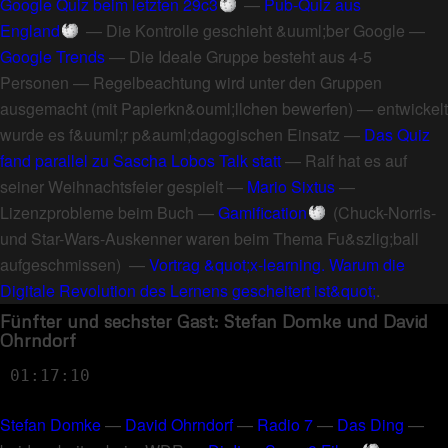
Google Quiz beim letzten 29c3
—
Pub-Quiz aus
England
—
Die Kontrolle geschieht &uuml;ber Google
—
Google Trends
—
Die Ideale Gruppe besteht aus 4-5
Personen
—
Regelbeachtung wird unter den Gruppen
ausgemacht (mit Papierkn&ouml;llchen bewerfen)
—
entwickelt
wurde es f&uuml;r p&auml;dagogischen Einsatz
—
Das Quiz
fand parallel zu Sascha Lobos Talk statt
—
Ralf hat es auf
seiner Weihnachtsfeier gespielt
—
Mario Sixtus
—
Lizenzprobleme beim Buch
—
Gamification
(
Chuck-Norris-
und Star-Wars-Auskenner waren beim Thema Fu&szlig;ball
aufgeschmissen
) —
Vortrag &quot;x-learning. Warum die
Digitale Revolution des Lernens gescheitert ist&quot;
.
Fünfter und sechster Gast: Stefan Domke und David
Ohrndorf
01:17:10
Stefan Domke
—
David Ohrndorf
—
Radio 7
—
Das Ding
—