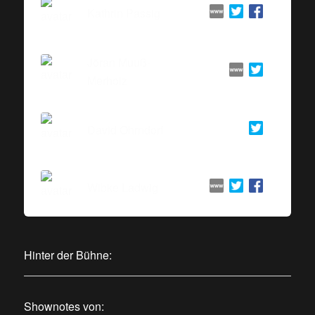
Kathrin Passig
Jöran Muuß-
Merholz
David Ohrndorf
Wibke Ladwig
Hinter der Bühne:
Shownotes von: