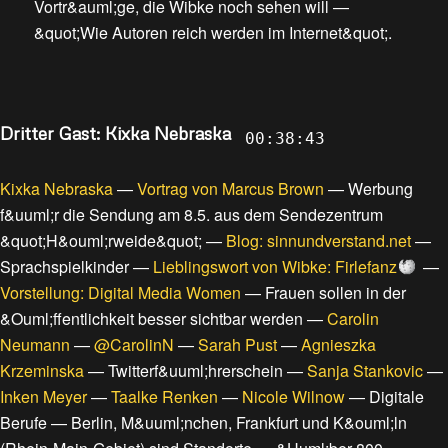
Vortr&auml;ge, die Wibke noch sehen will
—
&quot;Wie Autoren reich werden im Internet&quot;
.
Dritter Gast: Kixka Nebraska
00:38:43
Kixka Nebraska
—
Vortrag von Marcus Brown
—
Werbung
f&uuml;r die Sendung am 8.5. aus dem Sendezentrum
&quot;H&ouml;rweide&quot;
—
Blog: sinnundverstand.net
—
Sprachspielkinder
—
Lieblingswort von Wibke: Firlefanz
—
Vorstellung: Digital Media Women
—
Frauen sollen in der
&Ouml;ffentlichkeit besser sichtbar werden
—
Carolin
Neumann
—
@CarolinN
—
Sarah Pust
—
Agnieszka
Krzeminska
—
Twitterf&uuml;hrerschein
—
Sanja Stankovic
—
Inken Meyer
—
Taalke Renken
—
Nicole Wilnow
—
Digitale
Berufe
—
Berlin, M&uuml;nchen, Frankfurt und K&ouml;ln