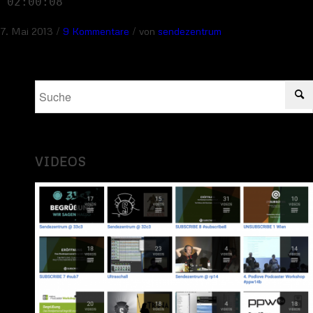
02:00:08
/
/
7. Mai 2013
9 Kommentare
von
sendezentrum
VIDEOS