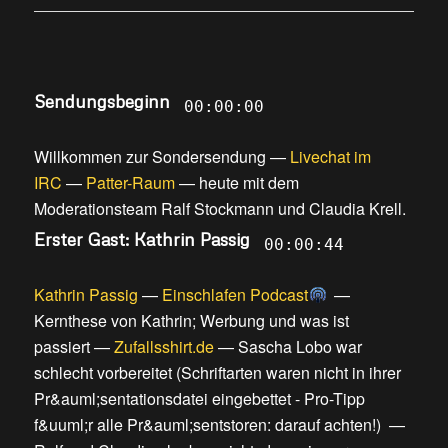
Sendungsbeginn
00:00:00
Willkommen zur Sondersendung
—
Livechat im
IRC
—
Patter-Raum
—
heute mit dem
Moderationsteam Ralf Stockmann und Claudia Krell
.
Erster Gast: Kathrin Passig
00:00:44
Kathrin Passig
—
Einschlafen Podcast
—
Kernthese von Kathrin; Werbung und was ist
passiert
—
Zufallsshirt.de
—
Sascha Lobo war
schlecht vorbereitet
(
Schriftarten waren nicht in ihrer
Pr&auml;sentationsdatei eingebettet - Pro-Tipp
f&uuml;r alle Pr&auml;sentstoren: darauf achten!
) —