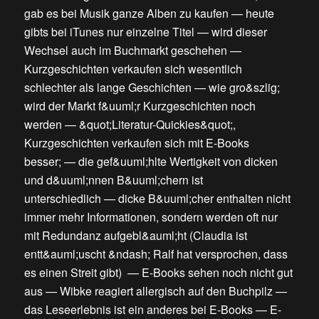
gab es bei Musik ganze Alben zu kaufen
—
heute
gibts bei iTunes nur einzelne Titel
—
wird dieser
Wechsel auch im Buchmarkt geschehen
—
Kurzgeschichten verkaufen sich wesentlich
schlechter als lange Geschichten
—
wie gro&szlig;
wird der Markt f&uuml;r Kurzgeschichten noch
werden
—
&quot;Literatur-Quickies&quot;,
Kurzgeschichten verkaufen sich mit E-Books
besser;
—
die gef&uuml;hlte Wertigkeit von dicken
und d&uuml;nnen B&uuml;chern ist
unterschiedlich
—
dicke B&uuml;cher enthalten nicht
immer mehr Informationen, sondern werden oft nur
mit Redundanz aufgebl&auml;ht
(
Claudia ist
entt&auml;uscht &ndash; Ralf hat versprochen, dass
es einen Streit gibt
) —
E-Books sehen noch nicht gut
aus
—
Wibke reagiert allergisch auf den Buchpilz
—
das Leseerlebnis ist ein anderes bei E-Books
—
E-