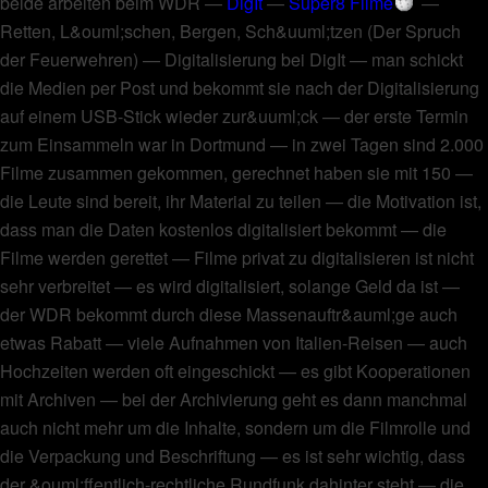
beide arbeiten beim WDR
—
DigIt
—
Super8 Filme
—
Retten, L&ouml;schen, Bergen, Sch&uuml;tzen (Der Spruch
der Feuerwehren)
—
Digitalisierung bei DigIt
—
man schickt
die Medien per Post und bekommt sie nach der Digitalisierung
auf einem USB-Stick wieder zur&uuml;ck
—
der erste Termin
zum Einsammeln war in Dortmund
—
in zwei Tagen sind 2.000
Filme zusammen gekommen, gerechnet haben sie mit 150
—
die Leute sind bereit, ihr Material zu teilen
—
die Motivation ist,
dass man die Daten kostenlos digitalisiert bekommt
—
die
Filme werden gerettet
—
Filme privat zu digitalisieren ist nicht
sehr verbreitet
—
es wird digitalisiert, solange Geld da ist
—
der WDR bekommt durch diese Massenauftr&auml;ge auch
etwas Rabatt
—
viele Aufnahmen von Italien-Reisen
—
auch
Hochzeiten werden oft eingeschickt
—
es gibt Kooperationen
mit Archiven
—
bei der Archivierung geht es dann manchmal
auch nicht mehr um die Inhalte, sondern um die Filmrolle und
die Verpackung und Beschriftung
—
es ist sehr wichtig, dass
der &ouml;ffentlich-rechtliche Rundfunk dahinter steht
—
die