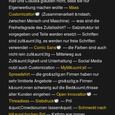
Ralf und Claudia glauben nicht, dass sie nur
Eigenwerbung machen wollte
—
Mass
Customization
(
Zusammenarbeit &mdash;
zwischen Mensch und Maschine
) —
was sind die
Freiheitsgrade des Zufallsshirt?
—
Satzstruktur ist
vorgegeben und Teile werden ersetzt
—
Schriften
sind zuf&auml;llig, es werden nur freie Schriften
verwendet
—
Comic Sans
—
die Farben sind auch
nicht rein zuf&auml;llig
—
Mittelweg aus
Zuf&auml;lligkeit und Unterhaltung
—
Social Media
nutzt auch Customization
—
MyM&uuml;sli
—
Spreadshirt
—
die gro&szlig;en Firmen haben nur
sehr limitierte Angebote
—
gro&szlig;e Firmen
k&ouml;nnen schwierig auf die Bed&uuml;rfnisse
aller Kunden eingehen
—
Open Innovation
—
Threadless
—
Siebdruck
—
Pril
&quot;Crowdsourcen lassen&quot;
—
Schmeckt nach
H&auml;hnchen Pril
—
Kathrin war immer