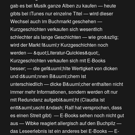
gab es bei Musik ganze Alben zu kaufen
—
heute
gibts bei iTunes nur einzelne Titel
—
wird dieser
Wechsel auch im Buchmarkt geschehen
—
Kurzgeschichten verkaufen sich wesentlich
schlechter als lange Geschichten
—
wie gro&szlig;
wird der Markt f&uuml;r Kurzgeschichten noch
werden
—
&quot;Literatur-Quickies&quot;,
Kurzgeschichten verkaufen sich mit E-Books
besser;
—
die gef&uuml;hlte Wertigkeit von dicken
und d&uuml;nnen B&uuml;chern ist
unterschiedlich
—
dicke B&uuml;cher enthalten nicht
immer mehr Informationen, sondern werden oft nur
mit Redundanz aufgebl&auml;ht
(
Claudia ist
entt&auml;uscht &ndash; Ralf hat versprochen, dass
es einen Streit gibt
) —
E-Books sehen noch nicht gut
aus
—
Wibke reagiert allergisch auf den Buchpilz
—
das Leseerlebnis ist ein anderes bei E-Books
—
E-