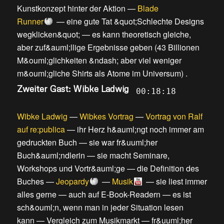
Kunstkonzept hinter der Aktion
—
Blade
Runner
—
eine gute Tat &quot;Schlechte Designs
wegklicken&quot;
—
es kann theoretisch gleiche,
aber zuf&auml;llige Ergebnisse geben
(
43 Billionen
M&ouml;glichkeiten &ndash; aber viel weniger
m&ouml;gliche Shirts als Atome im Universum
) .
Zweiter Gast: Wibke Ladwig
00:18:18
Wibke Ladwig
—
Wibkes Vortrag
—
Vortrag von Ralf
auf re:publica
—
ihr Herz h&auml;ngt noch immer am
gedruckten Buch
—
sie war fr&uuml;her
Buch&auml;ndlerin
—
sie macht Seminare,
Workshops und Vortr&auml;ge
—
die Definition des
Buches
—
Jeopardy
—
Musik
—
sie liest immer
alles gerne
—
auch auf E-Book-Readern
—
es ist
sch&ouml;n, wenn man in jeder Situation lesen
kann
—
Vergleich zum Musikmarkt
—
fr&uuml;her