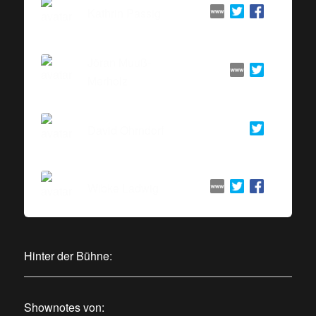
Kathrin Passig
Jöran Muuß-
Merholz
David Ohrndorf
Wibke Ladwig
Hinter der Bühne:
Shownotes von: