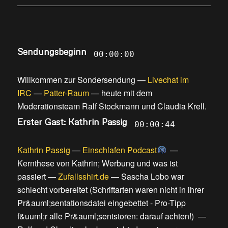
Sendungsbeginn
00:00:00
Willkommen zur Sondersendung
—
Livechat im
IRC
—
Patter-Raum
—
heute mit dem
Moderationsteam Ralf Stockmann und Claudia Krell
.
Erster Gast: Kathrin Passig
00:00:44
Kathrin Passig
—
Einschlafen Podcast
—
Kernthese von Kathrin; Werbung und was ist
passiert
—
Zufallsshirt.de
—
Sascha Lobo war
schlecht vorbereitet
(
Schriftarten waren nicht in ihrer
Pr&auml;sentationsdatei eingebettet - Pro-Tipp
f&uuml;r alle Pr&auml;sentstoren: darauf achten!
) —