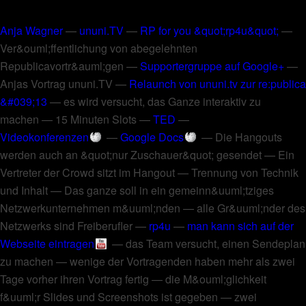
Anja Wagner
—
ununi.TV
—
RP for you &quot;rp4u&quot;
—
Ver&ouml;ffentlichung von abegelehnten
Republicavortr&auml;gen
—
Supportergruppe auf Google+
—
Anjas Vortrag ununi.TV
—
Relaunch von ununi.tv zur re:publica
&#039;13
—
es wird versucht, das Ganze interaktiv zu
machen
—
15 Minuten Slots
—
TED
—
Videokonferenzen
—
Google Docs
—
Die Hangouts
werden auch an &quot;nur Zuschauer&quot; gesendet
—
Ein
Vertreter der Crowd sitzt im Hangout
—
Trennung von Technik
und Inhalt
—
Das ganze soll in ein gemeinn&uuml;tziges
Netzwerkunternehmen m&uuml;nden
—
alle Gr&uuml;nder des
Netzwerks sind Freiberufler
—
rp4u
—
man kann sich auf der
Webseite eintragen
—
das Team versucht, einen Sendeplan
zu machen
—
wenige der Vortragenden haben mehr als zwei
Tage vorher ihren Vortrag fertig
—
die M&ouml;glichkeit
f&uuml;r Slides und Screenshots ist gegeben
—
zwei