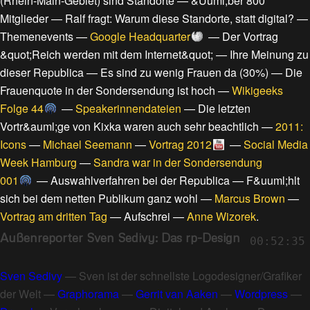
(Rhein-Main-Gebiet) sind Standorte
—
&Uuml;ber 800
Mitglieder
—
Ralf fragt: Warum diese Standorte, statt digital?
—
Themenevents
—
Google Headquarter
—
Der Vortrag
&quot;Reich werden mit dem Internet&quot;
—
Ihre Meinung zu
dieser Republica
—
Es sind zu wenig Frauen da (30%)
—
Die
Frauenquote in der Sondersendung ist hoch
—
Wikigeeks
Folge 44
—
Speakerinnendateien
—
Die letzten
Vortr&auml;ge von Kixka waren auch sehr beachtlich
—
2011:
Icons
—
Michael Seemann
—
Vortrag 2012
—
Social Media
Week Hamburg
—
Sandra war in der Sondersendung
001
—
Auswahlverfahren bei der Republica
—
F&uuml;hlt
sich bei dem netten Publikum ganz wohl
—
Marcus Brown
—
Vortrag am dritten Tag
—
Aufschrei
—
Anne Wizorek
.
Außenreporter Sven Sedivy: Das rp-Design
00:52:35
Sven Sedivy
—
Sven ist der schnellste Logodesigner/Grafiker
der Welt
—
Graphorama
—
Gerrit van Aaken
—
Wordpress
—