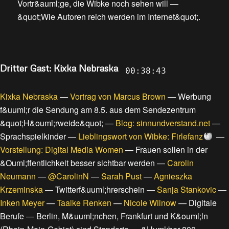
Vortr&auml;ge, die Wibke noch sehen will
—
&quot;Wie Autoren reich werden im Internet&quot;
.
Dritter Gast: Kixka Nebraska
00:38:43
Kixka Nebraska
—
Vortrag von Marcus Brown
—
Werbung
f&uuml;r die Sendung am 8.5. aus dem Sendezentrum
&quot;H&ouml;rweide&quot;
—
Blog: sinnundverstand.net
—
Sprachspielkinder
—
Lieblingswort von Wibke: Firlefanz
—
Vorstellung: Digital Media Women
—
Frauen sollen in der
&Ouml;ffentlichkeit besser sichtbar werden
—
Carolin
Neumann
—
@CarolinN
—
Sarah Pust
—
Agnieszka
Krzeminska
—
Twitterf&uuml;hrerschein
—
Sanja Stankovic
—
Inken Meyer
—
Taalke Renken
—
Nicole Wilnow
—
Digitale
Berufe
—
Berlin, M&uuml;nchen, Frankfurt und K&ouml;ln