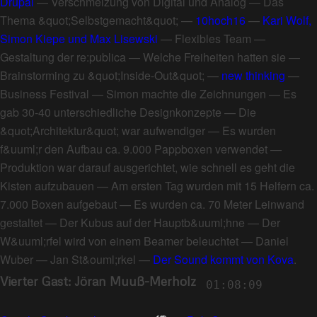
Drupal
—
Verschmelzung von Digital und Analog
—
Das
Thema &quot;Selbstgemacht&quot;
—
10hoch16
—
Kari Wolf,
Simon Kiepe und Max Lisewski
—
Flexibles Team
—
Gestaltung der re:publica
—
Welche Freiheiten hatten sie
—
Brainstorming zu &quot;Inside-Out&quot;
—
new thinking
—
Business Festival
—
Simon machte die Zeichnungen
—
Es
gab 30-40 unterschiedliche Designkonzepte
—
Die
&quot;Architektur&quot; war aufwendiger
—
Es wurden
f&uuml;r den Aufbau ca. 9.000 Pappboxen verwendet
—
Produktion war darauf ausgerichtet, wie schnell es geht die
Kisten aufzubauen
—
Am ersten Tag wurden mit 15 Helfern ca.
7.000 Boxen aufgebaut
—
Es wurden ca. 70 Meter Leinwand
gestaltet
—
Der Kubus auf der Hauptb&uuml;hne
—
Der
W&uuml;rfel wird von einem Beamer beleuchtet
—
Daniel
Wuber
—
Jan St&ouml;rkel
—
Der Sound kommt von Kova
.
Vierter Gast: Jöran Muuß-Merholz
01:08:09