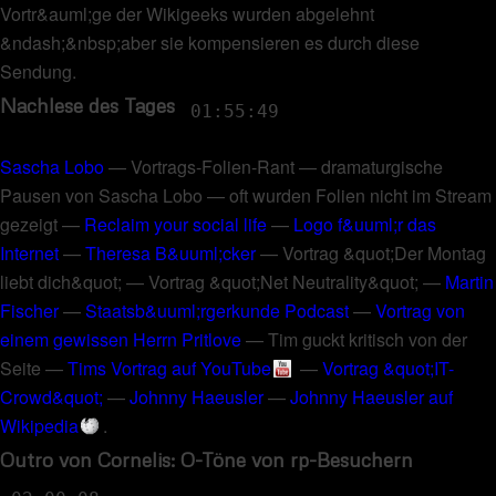
Vortr&auml;ge der Wikigeeks wurden abgelehnt
&ndash;&nbsp;aber sie kompensieren es durch diese
Sendung
.
Nachlese des Tages
01:55:49
Sascha Lobo
—
Vortrags-Folien-Rant
—
dramaturgische
Pausen von Sascha Lobo
—
oft wurden Folien nicht im Stream
gezeigt
—
Reclaim your social life
—
Logo f&uuml;r das
Internet
—
Theresa B&uuml;cker
—
Vortrag &quot;Der Montag
liebt dich&quot;
—
Vortrag &quot;Net Neutrality&quot;
—
Martin
Fischer
—
Staatsb&uuml;rgerkunde Podcast
—
Vortrag von
einem gewissen Herrn Pritlove
—
Tim guckt kritisch von der
Seite
—
Tims Vortrag auf YouTube
—
Vortrag &quot;IT-
Crowd&quot;
—
Johnny Haeusler
—
Johnny Haeusler auf
Wikipedia
.
Outro von Cornelis: O-Töne von rp-Besuchern