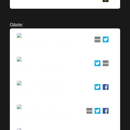
Gäste:
Anja C. Wagner
Sven Sedivy
Stefan Domke
Kixka Nebraska