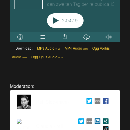
Download:
MP3 Audio
MP4 Audio
Ogg Vorbis
71 MB
60 MB
Audio
Ogg Opus Audio
78 MB
58 MB
Moderation:
Ralf Stockmann
Claudia Krell