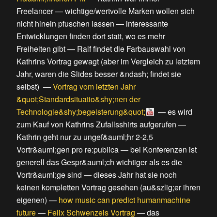
Freelancer
—
wichtige/wertvolle Marken wollen sich
nicht hinein pfuschen lassen
—
interessante
Entwicklungen finden dort statt, wo es mehr
Freiheiten gibt
—
Ralf findet die Farbauswahl von
Kathrins Vortrag gewagt
(
aber im Vergleich zu letztem
Jahr, waren die Slides besser &ndash; findet sie
selbst
) —
Vortrag vom letzten Jahr
&quot;Standardsituatio&shy;nen der
Technologie&shy;begeisterung&quot;
—
es wird
zum Kauf von Kathrins Zufallsshirts aufgerufen
—
Kathrin geht nur zu ungef&auml;hr 2-2,5
Vortr&auml;gen pro re:publica
—
bei Konferenzen ist
generell das Gespr&auml;ch wichtiger als es die
Vortr&auml;ge sind
—
dieses Jahr hat sie noch
keinen kompletten Vortrag gesehen (au&szlig;er ihren
eigenen)
—
how music can predict humanmachine
future
—
Felix Schwenzels Vortrag
—
das