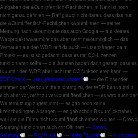
Aufgaben der &Ouml;ffentlich-Rechtlichen im Netz ist noch
nicht genau definiert
—
Ralf glaubt nicht daran, dass das nur
die &Ouml;ffentlich-Rechtlichen k&ouml;nnen
—
seiner
Meinung nach k&ouml;nnte das auch Google
—
als kleines
Webprojekt w&auml;re das aber nicht m&ouml;glich
—
das
Vertrauen auf den WDR hilft da auch
—
Lizenzfragen beim
Projekt
—
es ist so gedacht, dass es mit CC-Lizenzen
funktionieren sollte
—
die Juristen haben dann gesagt, dass es
f&uuml;r den WDR aber nicht mit CC funktionieren kann
—
ZDF Check
—
user generated content
—
die Einsender
stimmen der Ver&ouml;ffentlichung zu, der WDR beh&auml;lt
sich aber vor, nicht zu ver&ouml;ffentlichen
—
es wird auch der
Weiternutzung zugestimmt
—
es gab noch keine
lizenzbedingten Absagen
—
es gab schon R&uuml;ckzieher,
weil sie die Filme nicht &ouml;ffentlich sehen wollten
—
Crowd
Sourcing funktioniert auch mit Offlinern
—
Crowd
Sourcing
—
Roy Black
—
Horst Tappert
—
Hurricane