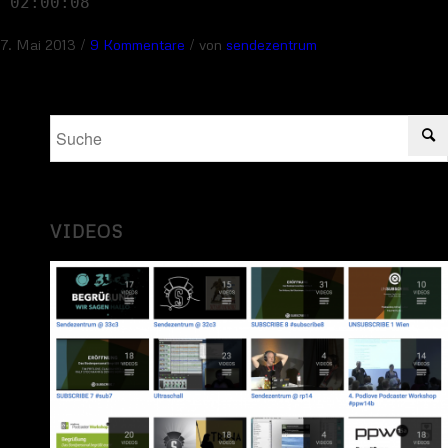
02:00:08
/
/
7. Mai 2013
9 Kommentare
von
sendezentrum
VIDEOS