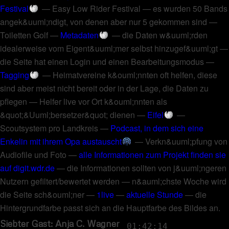
Festival
—
Easy Low Rider Festival
—
es wurden 50 Bands
angek&uuml;ndigt, von denen aber nur 5 gekommen sind
—
Toiletten Golf
—
Metadaten
—
die Daten w&uuml;rden
idealerweise vom Eigent&uuml;mer selbst hinzugef&uuml;gt
—
die Seite hat einen Login und einen Bearbeitungsmodus
—
Tagging
—
Heimatvereine k&ouml;nnten oft helfen, diese
sind aber meist nicht bereit oder in der Lage, die Daten zu
pflegen
—
Helfer live vor Ort k&ouml;nnten als
&quot;&Uuml;bersetzer&quot; dienen
—
Eifel
—
Scoutsystem pro Landkreis
—
Podcast, in dem sich eine
Enkelin mit ihrem Opa austauscht
—
Verkn&uuml;pfung von
Audiofile und Foto
—
alle Informationen zum Projekt finden sie
auf digit.wdr.de
—
die Informationen sollten von j&uuml;ngeren
Nutzern gefiltert/bewertet werden
—
n&auml;chste Woche wird
die Seite sch&ouml;ner
—
1live
—
aktuelle Stunde
—
die
Hintergrundfarbe passt sich an die Hauptfarbe des Bildes an
.
Siebter Gast: Anja C. Wagner
01:42:14