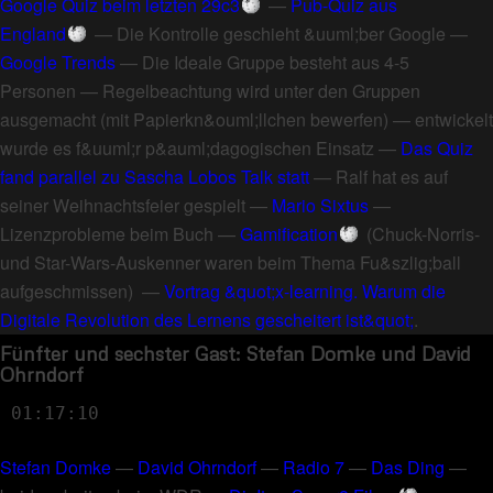
Google Quiz beim letzten 29c3
—
Pub-Quiz aus
England
—
Die Kontrolle geschieht &uuml;ber Google
—
Google Trends
—
Die Ideale Gruppe besteht aus 4-5
Personen
—
Regelbeachtung wird unter den Gruppen
ausgemacht (mit Papierkn&ouml;llchen bewerfen)
—
entwickelt
wurde es f&uuml;r p&auml;dagogischen Einsatz
—
Das Quiz
fand parallel zu Sascha Lobos Talk statt
—
Ralf hat es auf
seiner Weihnachtsfeier gespielt
—
Mario Sixtus
—
Lizenzprobleme beim Buch
—
Gamification
(
Chuck-Norris-
und Star-Wars-Auskenner waren beim Thema Fu&szlig;ball
aufgeschmissen
) —
Vortrag &quot;x-learning. Warum die
Digitale Revolution des Lernens gescheitert ist&quot;
.
Fünfter und sechster Gast: Stefan Domke und David
Ohrndorf
01:17:10
Stefan Domke
—
David Ohrndorf
—
Radio 7
—
Das Ding
—