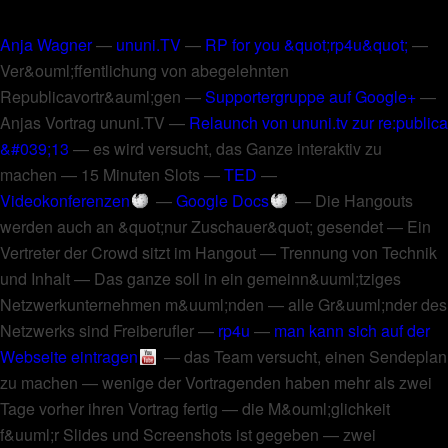
Anja Wagner
—
ununi.TV
—
RP for you &quot;rp4u&quot;
—
Ver&ouml;ffentlichung von abegelehnten
Republicavortr&auml;gen
—
Supportergruppe auf Google+
—
Anjas Vortrag ununi.TV
—
Relaunch von ununi.tv zur re:publica
&#039;13
—
es wird versucht, das Ganze interaktiv zu
machen
—
15 Minuten Slots
—
TED
—
Videokonferenzen
—
Google Docs
—
Die Hangouts
werden auch an &quot;nur Zuschauer&quot; gesendet
—
Ein
Vertreter der Crowd sitzt im Hangout
—
Trennung von Technik
und Inhalt
—
Das ganze soll in ein gemeinn&uuml;tziges
Netzwerkunternehmen m&uuml;nden
—
alle Gr&uuml;nder des
Netzwerks sind Freiberufler
—
rp4u
—
man kann sich auf der
Webseite eintragen
—
das Team versucht, einen Sendeplan
zu machen
—
wenige der Vortragenden haben mehr als zwei
Tage vorher ihren Vortrag fertig
—
die M&ouml;glichkeit
f&uuml;r Slides und Screenshots ist gegeben
—
zwei