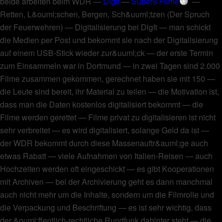
beide arbeiten beim WDR
—
DigIt
—
Super8 Filme
—
Retten, L&ouml;schen, Bergen, Sch&uuml;tzen (Der Spruch
der Feuerwehren)
—
Digitalisierung bei DigIt
—
man schickt
die Medien per Post und bekommt sie nach der Digitalisierung
auf einem USB-Stick wieder zur&uuml;ck
—
der erste Termin
zum Einsammeln war in Dortmund
—
in zwei Tagen sind 2.000
Filme zusammen gekommen, gerechnet haben sie mit 150
—
die Leute sind bereit, ihr Material zu teilen
—
die Motivation ist,
dass man die Daten kostenlos digitalisiert bekommt
—
die
Filme werden gerettet
—
Filme privat zu digitalisieren ist nicht
sehr verbreitet
—
es wird digitalisiert, solange Geld da ist
—
der WDR bekommt durch diese Massenauftr&auml;ge auch
etwas Rabatt
—
viele Aufnahmen von Italien-Reisen
—
auch
Hochzeiten werden oft eingeschickt
—
es gibt Kooperationen
mit Archiven
—
bei der Archivierung geht es dann manchmal
auch nicht mehr um die Inhalte, sondern um die Filmrolle und
die Verpackung und Beschriftung
—
es ist sehr wichtig, dass
der &ouml;ffentlich-rechtliche Rundfunk dahinter steht
—
die