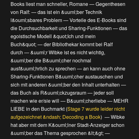
Books liest man schneller, Romane
—
Gegenthesen
von Ralf:
—
das ist ein &uuml;ber Technik
l&ouml;sbares Problem
—
Vorteile des E-Books sind
die Durchsuchbarkeit und Sharing-Funktionen
—
das
egoistische Modell &quot;Ich und mein
Buch&quot;
—
der Bibliothekar kommt bei Ralf
durch
—
&uuml;r Wibke ist es nicht wichtig,
&uuml;ber die B&uuml;cher nochmal
ausf&uuml;hrlich zu sprechen
—
an kann auch ohne
Sharing-Funktionen B&uuml;cher austauschen und
sich mit anderen &uuml;ber den Inhalt unterhalten
—
das Buch als R&uuml;ckzugsraum
—
jeder soll
machen wie er/sie will
—
B&uuml;cherliebe
—
MEHR
LIEBE in den Buchmarkt
(
Stage 7 wurde leider nicht
aufgezeichnet &ndash; Decoding a Book
) —
Wibke
hat aber mit dem K&ouml;lner Stadt-Anzeiger schon
&uuml;ber das Thema gesprochen &lt;&gt;
—