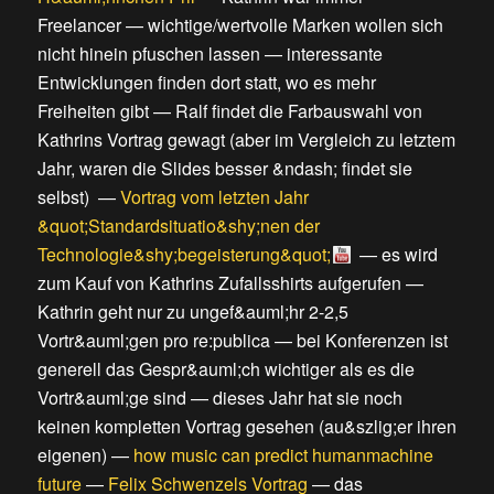
Freelancer
—
wichtige/wertvolle Marken wollen sich
nicht hinein pfuschen lassen
—
interessante
Entwicklungen finden dort statt, wo es mehr
Freiheiten gibt
—
Ralf findet die Farbauswahl von
Kathrins Vortrag gewagt
(
aber im Vergleich zu letztem
Jahr, waren die Slides besser &ndash; findet sie
selbst
) —
Vortrag vom letzten Jahr
&quot;Standardsituatio&shy;nen der
Technologie&shy;begeisterung&quot;
—
es wird
zum Kauf von Kathrins Zufallsshirts aufgerufen
—
Kathrin geht nur zu ungef&auml;hr 2-2,5
Vortr&auml;gen pro re:publica
—
bei Konferenzen ist
generell das Gespr&auml;ch wichtiger als es die
Vortr&auml;ge sind
—
dieses Jahr hat sie noch
keinen kompletten Vortrag gesehen (au&szlig;er ihren
eigenen)
—
how music can predict humanmachine
future
—
Felix Schwenzels Vortrag
—
das