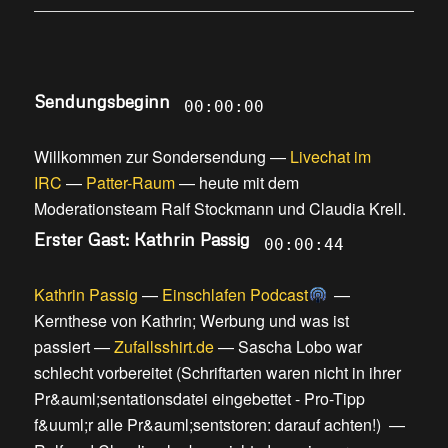
Sendungsbeginn
00:00:00
Willkommen zur Sondersendung
—
Livechat im
IRC
—
Patter-Raum
—
heute mit dem
Moderationsteam Ralf Stockmann und Claudia Krell
.
Erster Gast: Kathrin Passig
00:00:44
Kathrin Passig
—
Einschlafen Podcast
—
Kernthese von Kathrin; Werbung und was ist
passiert
—
Zufallsshirt.de
—
Sascha Lobo war
schlecht vorbereitet
(
Schriftarten waren nicht in ihrer
Pr&auml;sentationsdatei eingebettet - Pro-Tipp
f&uuml;r alle Pr&auml;sentstoren: darauf achten!
) —