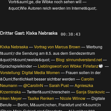
Vortr&auml;ge, die Wibke noch sehen will
—
&quot;Wie Autoren reich werden im Internet&quot;
.
Dritter Gast: Kixka Nebraska
00:38:43
Kixka Nebraska
—
Vortrag von Marcus Brown
—
Werbung
f&uuml;r die Sendung am 8.5. aus dem Sendezentrum
&quot;H&ouml;rweide&quot;
—
Blog: sinnundverstand.net
—
Sprachspielkinder
—
Lieblingswort von Wibke: Firlefanz
—
Vorstellung: Digital Media Women
—
Frauen sollen in der
&Ouml;ffentlichkeit besser sichtbar werden
—
Carolin
Neumann
—
@CarolinN
—
Sarah Pust
—
Agnieszka
Krzeminska
—
Twitterf&uuml;hrerschein
—
Sanja Stankovic
—
Inken Meyer
—
Taalke Renken
—
Nicole Wilnow
—
Digitale
Berufe
—
Berlin, M&uuml;nchen, Frankfurt und K&ouml;ln