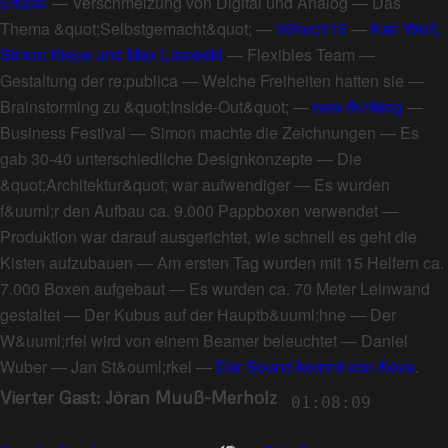
Drupal
—
Verschmelzung von Digital und Analog
—
Das
Thema &quot;Selbstgemacht&quot;
—
10hoch16
—
Kari Wolf,
Simon Kiepe und Max Lisewski
—
Flexibles Team
—
Gestaltung der re:publica
—
Welche Freiheiten hatten sie
—
Brainstorming zu &quot;Inside-Out&quot;
—
new thinking
—
Business Festival
—
Simon machte die Zeichnungen
—
Es
gab 30-40 unterschiedliche Designkonzepte
—
Die
&quot;Architektur&quot; war aufwendiger
—
Es wurden
f&uuml;r den Aufbau ca. 9.000 Pappboxen verwendet
—
Produktion war darauf ausgerichtet, wie schnell es geht die
Kisten aufzubauen
—
Am ersten Tag wurden mit 15 Helfern ca.
7.000 Boxen aufgebaut
—
Es wurden ca. 70 Meter Leinwand
gestaltet
—
Der Kubus auf der Hauptb&uuml;hne
—
Der
W&uuml;rfel wird von einem Beamer beleuchtet
—
Daniel
Wuber
—
Jan St&ouml;rkel
—
Der Sound kommt von Kova
.
Vierter Gast: Jöran Muuß-Merholz
01:08:09