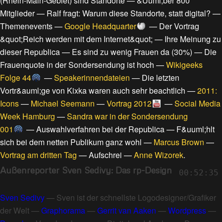
(Rhein-Main-Gebiet) sind Standorte
—
&Uuml;ber 800
Mitglieder
—
Ralf fragt: Warum diese Standorte, statt digital?
—
Themenevents
—
Google Headquarter
—
Der Vortrag
&quot;Reich werden mit dem Internet&quot;
—
Ihre Meinung zu
dieser Republica
—
Es sind zu wenig Frauen da (30%)
—
Die
Frauenquote in der Sondersendung ist hoch
—
Wikigeeks
Folge 44
—
Speakerinnendateien
—
Die letzten
Vortr&auml;ge von Kixka waren auch sehr beachtlich
—
2011:
Icons
—
Michael Seemann
—
Vortrag 2012
—
Social Media
Week Hamburg
—
Sandra war in der Sondersendung
001
—
Auswahlverfahren bei der Republica
—
F&uuml;hlt
sich bei dem netten Publikum ganz wohl
—
Marcus Brown
—
Vortrag am dritten Tag
—
Aufschrei
—
Anne Wizorek
.
Außenreporter Sven Sedivy: Das rp-Design
00:52:35
Sven Sedivy
—
Sven ist der schnellste Logodesigner/Grafiker
der Welt
—
Graphorama
—
Gerrit van Aaken
—
Wordpress
—