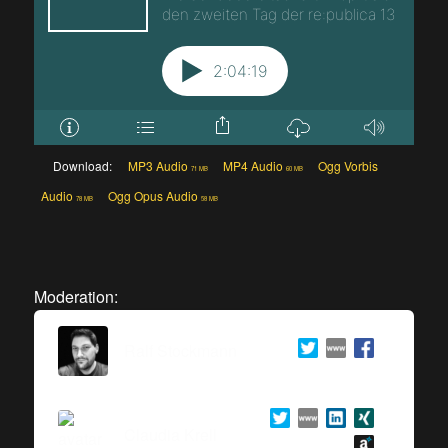
Download:
MP3 Audio
MP4 Audio
Ogg Vorbis
71 MB
60 MB
Audio
Ogg Opus Audio
78 MB
58 MB
Moderation:
Ralf Stockmann
Claudia Krell