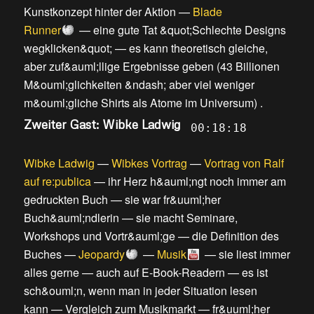
Kunstkonzept hinter der Aktion
—
Blade
Runner
—
eine gute Tat &quot;Schlechte Designs
wegklicken&quot;
—
es kann theoretisch gleiche,
aber zuf&auml;llige Ergebnisse geben
(
43 Billionen
M&ouml;glichkeiten &ndash; aber viel weniger
m&ouml;gliche Shirts als Atome im Universum
) .
Zweiter Gast: Wibke Ladwig
00:18:18
Wibke Ladwig
—
Wibkes Vortrag
—
Vortrag von Ralf
auf re:publica
—
ihr Herz h&auml;ngt noch immer am
gedruckten Buch
—
sie war fr&uuml;her
Buch&auml;ndlerin
—
sie macht Seminare,
Workshops und Vortr&auml;ge
—
die Definition des
Buches
—
Jeopardy
—
Musik
—
sie liest immer
alles gerne
—
auch auf E-Book-Readern
—
es ist
sch&ouml;n, wenn man in jeder Situation lesen
kann
—
Vergleich zum Musikmarkt
—
fr&uuml;her