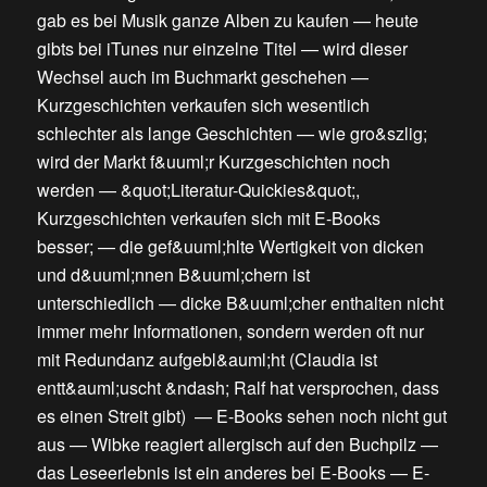
gab es bei Musik ganze Alben zu kaufen
—
heute
gibts bei iTunes nur einzelne Titel
—
wird dieser
Wechsel auch im Buchmarkt geschehen
—
Kurzgeschichten verkaufen sich wesentlich
schlechter als lange Geschichten
—
wie gro&szlig;
wird der Markt f&uuml;r Kurzgeschichten noch
werden
—
&quot;Literatur-Quickies&quot;,
Kurzgeschichten verkaufen sich mit E-Books
besser;
—
die gef&uuml;hlte Wertigkeit von dicken
und d&uuml;nnen B&uuml;chern ist
unterschiedlich
—
dicke B&uuml;cher enthalten nicht
immer mehr Informationen, sondern werden oft nur
mit Redundanz aufgebl&auml;ht
(
Claudia ist
entt&auml;uscht &ndash; Ralf hat versprochen, dass
es einen Streit gibt
) —
E-Books sehen noch nicht gut
aus
—
Wibke reagiert allergisch auf den Buchpilz
—
das Leseerlebnis ist ein anderes bei E-Books
—
E-