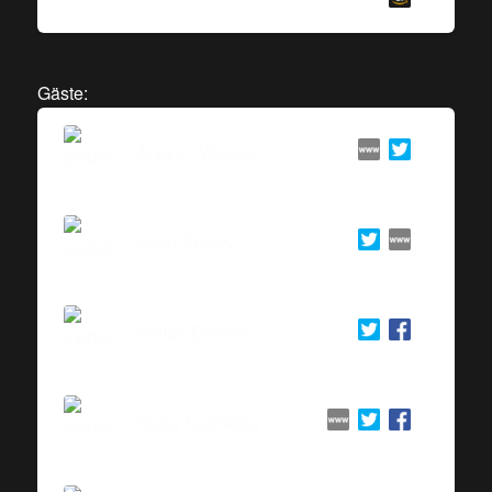
Gäste:
Anja C. Wagner
Sven Sedivy
Stefan Domke
Kixka Nebraska