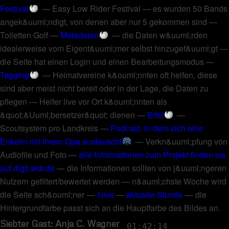
Festival
—
Easy Low Rider Festival
—
es wurden 50 Bands
angek&uuml;ndigt, von denen aber nur 5 gekommen sind
—
Toiletten Golf
—
Metadaten
—
die Daten w&uuml;rden
idealerweise vom Eigent&uuml;mer selbst hinzugef&uuml;gt
—
die Seite hat einen Login und einen Bearbeitungsmodus
—
Tagging
—
Heimatvereine k&ouml;nnten oft helfen, diese
sind aber meist nicht bereit oder in der Lage, die Daten zu
pflegen
—
Helfer live vor Ort k&ouml;nnten als
&quot;&Uuml;bersetzer&quot; dienen
—
Eifel
—
Scoutsystem pro Landkreis
—
Podcast, in dem sich eine
Enkelin mit ihrem Opa austauscht
—
Verkn&uuml;pfung von
Audiofile und Foto
—
alle Informationen zum Projekt finden sie
auf digit.wdr.de
—
die Informationen sollten von j&uuml;ngeren
Nutzern gefiltert/bewertet werden
—
n&auml;chste Woche wird
die Seite sch&ouml;ner
—
1live
—
aktuelle Stunde
—
die
Hintergrundfarbe passt sich an die Hauptfarbe des Bildes an
.
Siebter Gast: Anja C. Wagner
01:42:14