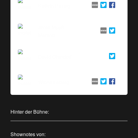
Kathrin Passig
Jöran Muuß-
Merholz
David Ohrndorf
Wibke Ladwig
Hinter der Bühne:
Shownotes von: