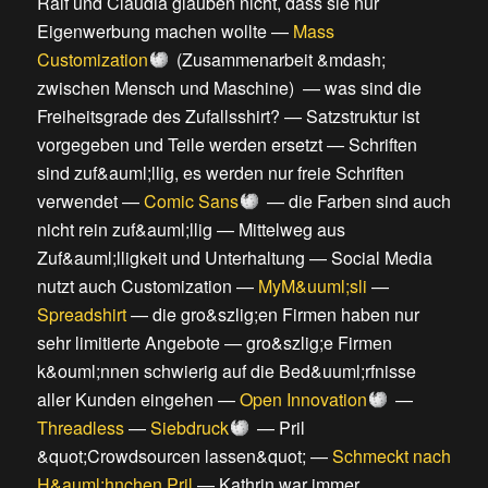
Ralf und Claudia glauben nicht, dass sie nur
Eigenwerbung machen wollte
—
Mass
Customization
(
Zusammenarbeit &mdash;
zwischen Mensch und Maschine
) —
was sind die
Freiheitsgrade des Zufallsshirt?
—
Satzstruktur ist
vorgegeben und Teile werden ersetzt
—
Schriften
sind zuf&auml;llig, es werden nur freie Schriften
verwendet
—
Comic Sans
—
die Farben sind auch
nicht rein zuf&auml;llig
—
Mittelweg aus
Zuf&auml;lligkeit und Unterhaltung
—
Social Media
nutzt auch Customization
—
MyM&uuml;sli
—
Spreadshirt
—
die gro&szlig;en Firmen haben nur
sehr limitierte Angebote
—
gro&szlig;e Firmen
k&ouml;nnen schwierig auf die Bed&uuml;rfnisse
aller Kunden eingehen
—
Open Innovation
—
Threadless
—
Siebdruck
—
Pril
&quot;Crowdsourcen lassen&quot;
—
Schmeckt nach
H&auml;hnchen Pril
—
Kathrin war immer