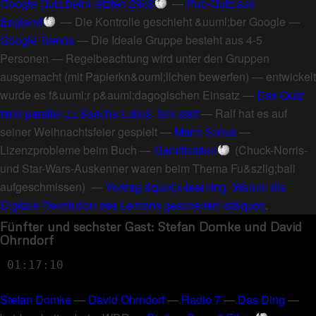
Google Quiz beim letzten 29c3
—
Pub-Quiz aus
England
—
Die Kontrolle geschieht &uuml;ber Google
—
Google Trends
—
Die Ideale Gruppe besteht aus 4-5
Personen
—
Regelbeachtung wird unter den Gruppen
ausgemacht (mit Papierkn&ouml;llchen bewerfen)
—
entwickelt
wurde es f&uuml;r p&auml;dagogischen Einsatz
—
Das Quiz
fand parallel zu Sascha Lobos Talk statt
—
Ralf hat es auf
seiner Weihnachtsfeier gespielt
—
Mario Sixtus
—
Lizenzprobleme beim Buch
—
Gamification
(
Chuck-Norris-
und Star-Wars-Auskenner waren beim Thema Fu&szlig;ball
aufgeschmissen
) —
Vortrag &quot;x-learning. Warum die
Digitale Revolution des Lernens gescheitert ist&quot;
.
Fünfter und sechster Gast: Stefan Domke und David
Ohrndorf
01:17:10
Stefan Domke
—
David Ohrndorf
—
Radio 7
—
Das Ding
—