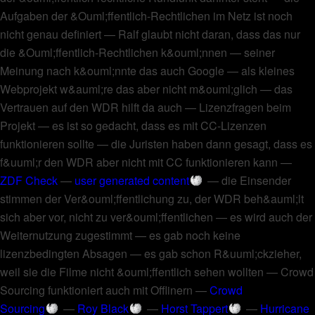
Aufgaben der &Ouml;ffentlich-Rechtlichen im Netz ist noch
nicht genau definiert
—
Ralf glaubt nicht daran, dass das nur
die &Ouml;ffentlich-Rechtlichen k&ouml;nnen
—
seiner
Meinung nach k&ouml;nnte das auch Google
—
als kleines
Webprojekt w&auml;re das aber nicht m&ouml;glich
—
das
Vertrauen auf den WDR hilft da auch
—
Lizenzfragen beim
Projekt
—
es ist so gedacht, dass es mit CC-Lizenzen
funktionieren sollte
—
die Juristen haben dann gesagt, dass es
f&uuml;r den WDR aber nicht mit CC funktionieren kann
—
ZDF Check
—
user generated content
—
die Einsender
stimmen der Ver&ouml;ffentlichung zu, der WDR beh&auml;lt
sich aber vor, nicht zu ver&ouml;ffentlichen
—
es wird auch der
Weiternutzung zugestimmt
—
es gab noch keine
lizenzbedingten Absagen
—
es gab schon R&uuml;ckzieher,
weil sie die Filme nicht &ouml;ffentlich sehen wollten
—
Crowd
Sourcing funktioniert auch mit Offlinern
—
Crowd
Sourcing
—
Roy Black
—
Horst Tappert
—
Hurricane