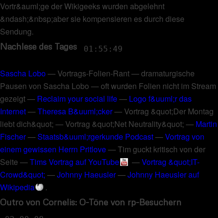
Vortr&auml;ge der Wikigeeks wurden abgelehnt
&ndash;&nbsp;aber sie kompensieren es durch diese
Sendung
.
Nachlese des Tages
01:55:49
Sascha Lobo
—
Vortrags-Folien-Rant
—
dramaturgische
Pausen von Sascha Lobo
—
oft wurden Folien nicht im Stream
gezeigt
—
Reclaim your social life
—
Logo f&uuml;r das
Internet
—
Theresa B&uuml;cker
—
Vortrag &quot;Der Montag
liebt dich&quot;
—
Vortrag &quot;Net Neutrality&quot;
—
Martin
Fischer
—
Staatsb&uuml;rgerkunde Podcast
—
Vortrag von
einem gewissen Herrn Pritlove
—
Tim guckt kritisch von der
Seite
—
Tims Vortrag auf YouTube
—
Vortrag &quot;IT-
Crowd&quot;
—
Johnny Haeusler
—
Johnny Haeusler auf
Wikipedia
.
Outro von Cornelis: O-Töne von rp-Besuchern