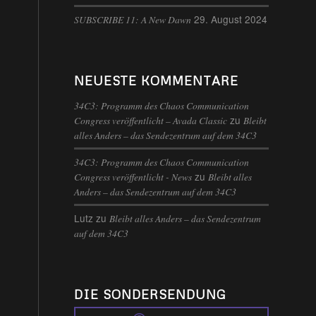
29. August 2024
SUBSCRIBE 11: A New Dawn
NEUESTE KOMMENTARE
34C3: Programm des Chaos Communication
zu
Congress veröffentlicht – Avada Classic
Bleibt
alles Anders – das Sendezentrum auf dem 34C3
34C3: Programm des Chaos Communication
zu
Congress veröffentlicht - News
Bleibt alles
Anders – das Sendezentrum auf dem 34C3
Lutz
zu
Bleibt alles Anders – das Sendezentrum
auf dem 34C3
DIE SONDERSENDUNG