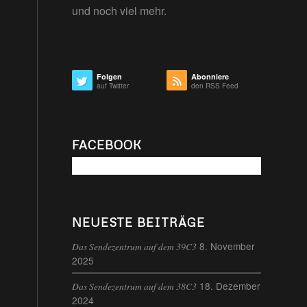
und noch viel mehr.
Folgen
Abonniere
auf Twitter
den RSS Feed
FACEBOOK
NEUESTE BEITRÄGE
8. November
Das Sendezentrum auf dem 39C3
2025
18. Dezember
Das Sendezentrum auf dem 38C3
2024