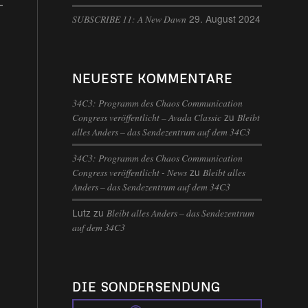
29. August 2024
SUBSCRIBE 11: A New Dawn
NEUESTE KOMMENTARE
34C3: Programm des Chaos Communication
zu
Congress veröffentlicht – Avada Classic
Bleibt
alles Anders – das Sendezentrum auf dem 34C3
34C3: Programm des Chaos Communication
zu
Congress veröffentlicht - News
Bleibt alles
Anders – das Sendezentrum auf dem 34C3
Lutz
zu
Bleibt alles Anders – das Sendezentrum
auf dem 34C3
DIE SONDERSENDUNG