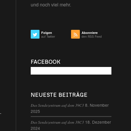
und noch viel mehr.
Folgen
Abonniere
auf Twitter
den RSS Feed
FACEBOOK
NEUESTE BEITRÄGE
8. November
Das Sendezentrum auf dem 39C3
2025
18. Dezember
Das Sendezentrum auf dem 38C3
2024