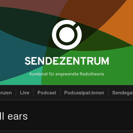
enzen
Live
Podcast
Podcastpat:innen
Sendega
l ears