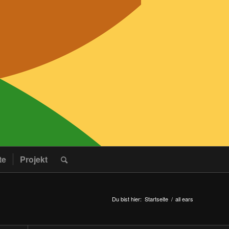
te
Projekt
Du bist hier:
Startseite
/
all ears