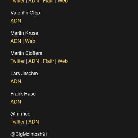
Twitter
|
ADN
|
Flattr
|
Web
Valentin Olpp
ADN
Martin Kruse
ADN
|
Web
Martin Stoffers
Twitter
|
ADN
|
Flattr
|
Web
Lars Jitschin
ADN
Frank Hase
ADN
@mrmoe
Twitter
|
ADN
@BigMcIntosh91