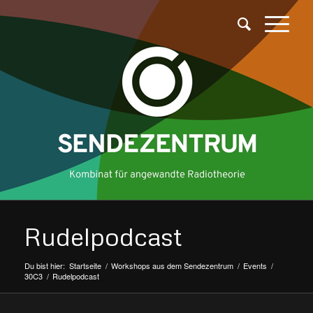
Rudelpodcast
Du bist hier:
Startseite
/
Workshops aus dem Sendezentrum
/
Events
/
30C3
/
Rudelpodcast